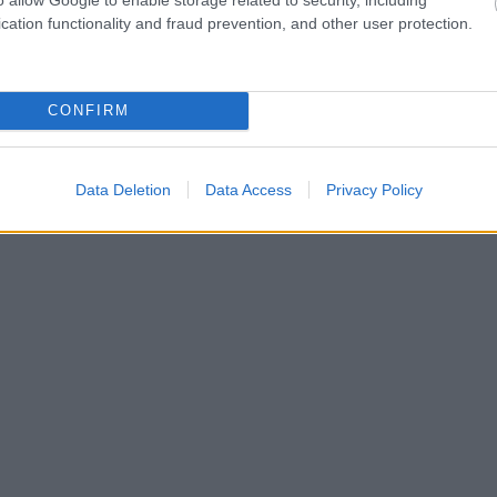
cation functionality and fraud prevention, and other user protection.
ίωση πριν ξεκινήσουμε: Όπως στα περισσότερα νησιά,
ι πολύ μεγάλο ατού. Αν δεν έχεις, όμως, να ξέρεις π
CONFIRM
ου νησιού είναι άκρως οργανωμένες και δεν θα αντιμ
μα.
Data Deletion
Data Access
Privacy Policy