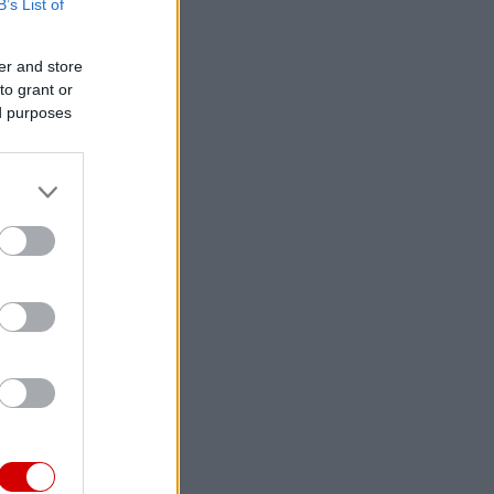
B’s List of
er and store
to grant or
ed purposes