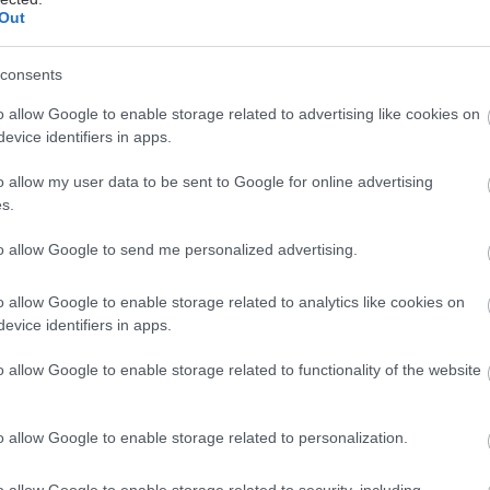
Out
consents
ο δεν θα λέγαμε ότι η Κως δεν είναι ένα νησί δημο
o allow Google to enable storage related to advertising like cookies on
evice identifiers in apps.
ς, θα μπορούσε να χαρακτηριστεί και ως ‘λατρεία’. 
νησάκια, δεν φαίνεται να μονοπωλεί το ενδιαφέρον
o allow my user data to be sent to Google for online advertising
ιακοπές του. Είναι ένας προορισμός ιδιαίτερος, σαγην
s.
ς. Και άκρως, άκρως νεανικός.
to allow Google to send me personalized advertising.
α (προ)ιστορία του, δεν θα σου πούμε πολλά. Άλλωστ
o allow Google to enable storage related to analytics like cookies on
τομέρειες
εδώ
. Θα σου πούμε, όμως, μερικά από τα πι
evice identifiers in apps.
ορείς να κάνεις στο νησί για να περάσεις ά-ψο-γα.
o allow Google to enable storage related to functionality of the website
πιεις. Επειδή στην Κω όλα είναι χαλαρά, ο χρόνος κυ
o allow Google to enable storage related to personalization.
ατεβαίνουν σαν το νεράκι. Άνοιξε τώρα κι εσύ μία, κα
α: τι θα δεις, πού θα κολυμπήσεις, πού θα φας και π
o allow Google to enable storage related to security, including