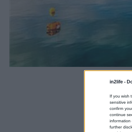
in2life -
Do
If you wish 
sensitive in
confirm you
continue se
information 
further disc