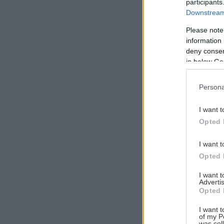
participants
Downstream 
Please note
information 
Αναζήτηση
deny consent
για...
in below Go
Persona
I want t
Opted 
I want t
Opted 
I want 
Advertis
Opted 
I want t
of my P
was col