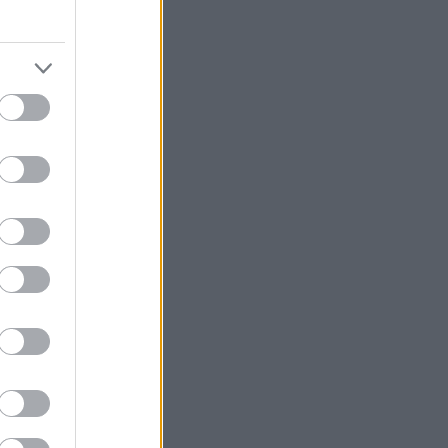
φιλές. Σε
Κι όμως, σε
 του Έλληνα που
ευτικός… και
ε, τα έχουμε
ο τέλεια
λάει λίγο αργά,
ι πάμε να
ού θα πιεις, και