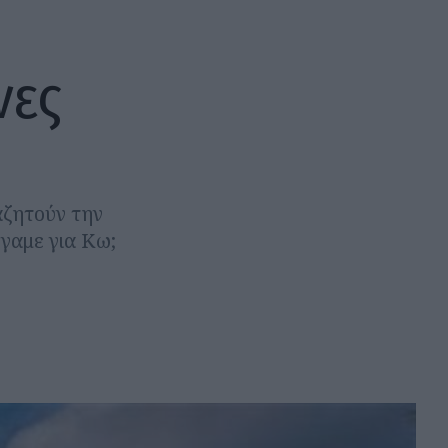
νες
αζητούν την
γαμε για Κω;