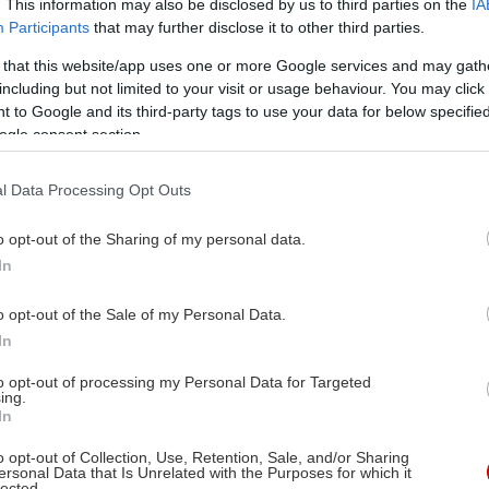
. This information may also be disclosed by us to third parties on the
IA
Participants
that may further disclose it to other third parties.
 that this website/app uses one or more Google services and may gath
including but not limited to your visit or usage behaviour. You may click 
 to Google and its third-party tags to use your data for below specifi
ogle consent section.
l Data Processing Opt Outs
o opt-out of the Sharing of my personal data.
In
o opt-out of the Sale of my Personal Data.
In
to opt-out of processing my Personal Data for Targeted
ing.
In
o opt-out of Collection, Use, Retention, Sale, and/or Sharing
ersonal Data that Is Unrelated with the Purposes for which it
lected.