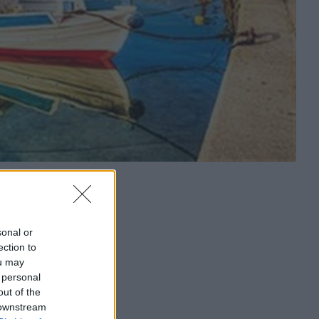
sonal or
ection to
ou may
 personal
out of the
 downstream