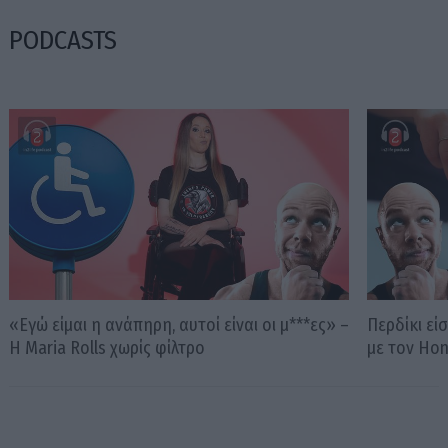
PODCASTS
«Εγώ είμαι η ανάπηρη, αυτοί είναι οι μ***ες» –
Περδίκι εί
Η Maria Rolls χωρίς φίλτρο
με τον Ho