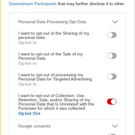
οδηγοί που διστάζουν μπροστά στις φιδίσιες
Downstream Participants
that may further disclose it to other
στροφές του Πηλίου– είναι η Πορταριά. Με τα
third parties.
πετρόκτιστα αρχοντικά της, τα λιθόστρωτα
Please note that this website/app uses one or more Google
Personal Data Processing Opt Outs
σοκάκια και τους παραδοσιακούς ξενώνες που σε
services and may gather and store information including but
not limited to your visit or usage behaviour. You may click to
I want to opt-out of the Sharing of my
κακομαθαίνουν με τα πλουσιοπάροχα πρωινά
personal data.
grant or deny consent to Google and its third-party tags to
Opted In
τους, η Πορταριά είναι η ιδανική πρώτη γνωριμία
use your data for below specified purposes in below Google
με το βουνό των Κενταύρων. Λίγα χιλιόμετρα πιο
consent section.
I want to opt-out of the Sale of my
Personal Data.
πάνω, η Μακρινίτσα απλώνεται σαν υπαίθριο
Opted In
μουσείο πηλιορείτικης αρχιτεκτονικής,
I want to opt-out of processing my
προσκαλώντας σας σε ολοήμερες περιπλανήσεις
Personal Data for Targeted Advertising.
Opted In
στα καλντερίμια της, ανάμεσα σε ανθισμένες
αυλές και θέες που κόβουν την ανάσα.
I want to opt-out of Collection, Use,
Retention, Sale, and/or Sharing of my
Personal Data that Is Unrelated with the
Purposes for which it was collected.
Αν είσαι φαν της ρομαντζάδας τότε η Τσαγκαράδα
Opted Out
θα γίνει το αιώνιο απωθημένο σου αναγκάζοντας
Google consents
να επαναλαμβάνεις σε φίλους και γνωστούς ότι το