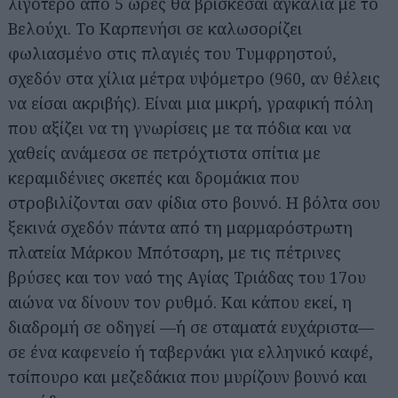
λιγότερο από 5 ώρες θα βρίσκεσαι αγκαλιά με το
Βελούχι. Το Καρπενήσι σε καλωσορίζει
φωλιασμένο στις πλαγιές του Τυμφρηστού,
σχεδόν στα χίλια μέτρα υψόμετρο (960, αν θέλεις
να είσαι ακριβής). Είναι μια μικρή, γραφική πόλη
που αξίζει να τη γνωρίσεις με τα πόδια και να
χαθείς ανάμεσα σε πετρόχτιστα σπίτια με
κεραμιδένιες σκεπές και δρομάκια που
στροβιλίζονται σαν φίδια στο βουνό. Η βόλτα σου
ξεκινά σχεδόν πάντα από τη μαρμαρόστρωτη
πλατεία Μάρκου Μπότσαρη, με τις πέτρινες
βρύσες και τον ναό της Αγίας Τριάδας του 17ου
αιώνα να δίνουν τον ρυθμό. Και κάπου εκεί, η
διαδρομή σε οδηγεί —ή σε σταματά ευχάριστα—
σε ένα καφενείο ή ταβερνάκι για ελληνικό καφέ,
τσίπουρο και μεζεδάκια που μυρίζουν βουνό και