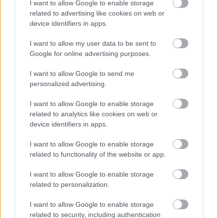
φθινόπωρο είναι η τέλεια εποχή για να
I want to allow Google to enable storage
related to advertising like cookies on web or
(ξανα)ερωτευτείς το βουνό των Κενταύρων. 4
device identifiers in apps.
ωρίτσες είσαι μόνο μακριά με το ΚΤΕΛ επομένως
κλείσε τώρα το ρημάδι το εισιτήριο.
I want to allow my user data to be sent to
Google for online advertising purposes.
Η τιμή του oneway εισιτηρίου στα 33,50€
I want to allow Google to send me
personalized advertising.
Από την Καλαμπάκα στα
Μετέωρα
μια ομορφιά
I want to allow Google to enable storage
δρόμος
related to analytics like cookies on web or
device identifiers in apps.
I want to allow Google to enable storage
related to functionality of the website or app.
I want to allow Google to enable storage
related to personalization.
I want to allow Google to enable storage
related to security, including authentication