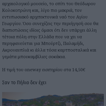
αρχαιολογικό μουσείο, το σπίτι του Θεόδωρου
Κολοκοτρώνη και, λίγο πιο μακριά, τον
εντυπωσιακό αρχιτεκτονικά ναό του Αγίου
Γεωργίου. Όσο συνεχίζεις την περιήγησή σου θα
διαπιστώσεις ιδίοις όμασι ότι δεν υπάρχει άλλη
τέτοια πόλη στην Ελλάδα που να χει να
Αναζήτηση
για...
περηφανεύεται για Μπούρτζι, Παλαμήδι,
Ακροναυπλιά κι άλλα τόσα καρτποσταλικά και
γεμάτα μπουκαμβίλιες σοκάκια.
Η τιμή του oneway εισιτηρίου στα 14,50€
Σαν το Πήλιο δεν έχει