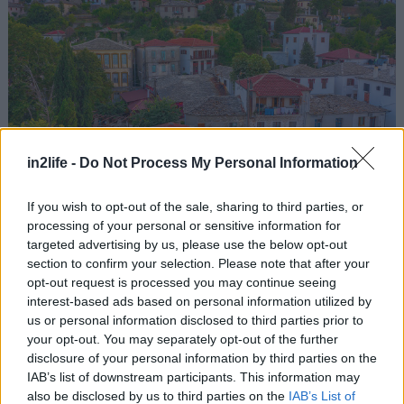
in2life -
Do Not Process My Personal Information
Το
Πήλιο
είναι η επιτομή του προορισμού για όλες
If you wish to opt-out of the sale, sharing to third parties, or
processing of your personal or sensitive information for
τις εποχές, αλλά το φθινόπωρο αποκτά κάτι
targeted advertising by us, please use the below opt-out
μαγικό. Το ΚΤΕΛ Μαγνησίας σε φέρνει στο Βόλο,
section to confirm your selection. Please note that after your
κι από εκεί με τοπικό λεωφορείο φτάνεις εύκολα
opt-out request is processed you may continue seeing
interest-based ads based on personal information utilized by
σε χωριά όπως η Πορταριά, η Μακρινίτσα και η
us or personal information disclosed to third parties prior to
Τσαγκαράδα. Το πρώτο χωριό που θα
your opt-out. You may separately opt-out of the further
συναντήσετε ανηφορίζοντας από τον Βόλο –κι
disclosure of your personal information by third parties on the
IAB’s list of downstream participants. This information may
εκείνο που επιλέγουν συνήθως οι πρωτάρηδες
also be disclosed by us to third parties on the
IAB’s List of