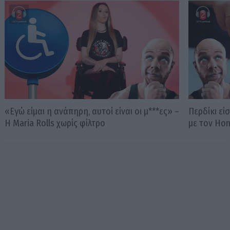
«Εγώ είμαι η ανάπηρη, αυτοί είναι οι μ***ες» –
Περδίκι εί
Η Maria Rolls χωρίς φίλτρο
με τον Ho