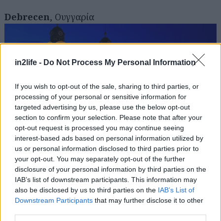
Debrecen
, Ουγγαρία
in2life -
Do Not Process My Personal Information
If you wish to opt-out of the sale, sharing to third parties, or
processing of your personal or sensitive information for
targeted advertising by us, please use the below opt-out
section to confirm your selection. Please note that after your
opt-out request is processed you may continue seeing
«Πού κρυβόταν», θα αναρωτηθείτε για την
interest-based ads based on personal information utilized by
us or personal information disclosed to third parties prior to
δεύτερη μεγαλύτερη πόλη της Ουγγαρίας, που
your opt-out. You may separately opt-out of the further
όμως βρισκόταν πάντα στη σκιά της
disclosure of your personal information by third parties on the
Βουδαπέστης. Έχει όμως κι αυτή τώρα την
IAB’s list of downstream participants. This information may
also be disclosed by us to third parties on the
IAB’s List of
ευκαιρία να δείξει τη γοητεία της, αφού ανέρχεται
Downstream Participants
that may further disclose it to other
ολοένα και περισσότερο και γίνεται διάσημη για
third parties.