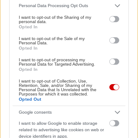
την σκηνή μοντέρνας τέχνης, για τα καλοκαιρινά
Please note that this website/app uses one or more Google
Personal Data Processing Opt Outs
της φεστιβάλ, αλλά και για τα φυσικά της κάλλη:
services and may gather and store information including but
Στην άκρη των ανατολικών πεδιάδων της
not limited to your visit or usage behaviour. You may click to
I want to opt-out of the Sharing of my
personal data.
grant or deny consent to Google and its third-party tags to
Ουγγαρίας, η περιοχή του Debrecen δε θα σας
Opted In
use your data for below specified purposes in below Google
απογοητεύσει ούτε αν αναζητάτε βόλτες στο
consent section.
I want to opt-out of the Sale of my
Personal Data.
πράσινο, σε Εθνικά Πάρκα και σε ρομαντικές
Opted In
περαντζάδες.
I want to opt-out of processing my
Personal Data for Targeted Advertising.
Essaouira
, Μαρόκο
Opted In
I want to opt-out of Collection, Use,
Retention, Sale, and/or Sharing of my
Personal Data that Is Unrelated with the
Purposes for which it was collected.
Opted Out
Google consents
I want to allow Google to enable storage
related to advertising like cookies on web or
device identifiers in apps.