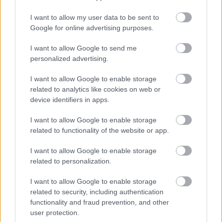
Ήταν πάντα μία «εκδρομή-συνοδευτικό» για τα
I want to allow my user data to be sent to
ταξιδιωτικά πακέτα του Μαρακές. Ωστόσο, η
Google for online advertising purposes.
Εσαουίρα αποκτά τα τελευταία χρόνια την
I want to allow Google to send me
«αυτονομία» της στην γοητεία της ανακάλυψης.
personalized advertising.
Παραμένει γαλήνια, παραδοσιακή και αυθεντική,
I want to allow Google to enable storage
διαθέτει «άγριες» παραλίες που γίνονται
related to analytics like cookies on web or
ανάρπαστες στις τάξεις των windsurfers, αλλά
device identifiers in apps.
και τις άλλες εποχές οι επισκέπτες βρίσκουν την
I want to allow Google to enable storage
χαρά τους στις βόλτες της πολύχρωμης αγοράς με
related to functionality of the website or app.
τα χιλιάδες αρώματα, με φόντο την μεδίνα και τα
I want to allow Google to enable storage
φοινικόδεντρα.
related to personalization.
Διαβάστε περισσότερα – Μαρόκο: Χίλιες και μία
νύχτες ταξιδιού
I want to allow Google to enable storage
related to security, including authentication
functionality and fraud prevention, and other
user protection.