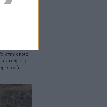
 αχνίζουν, τα
ως
ανότατα θα σε
τά είναι η θέα
 που
άς στην οποία
ραστικές– τις
ύρω τοπίο