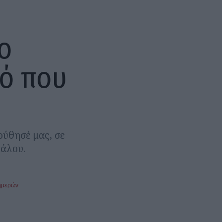
ο
ό που
ούθησέ μας, σε
νάλου.
ημερών