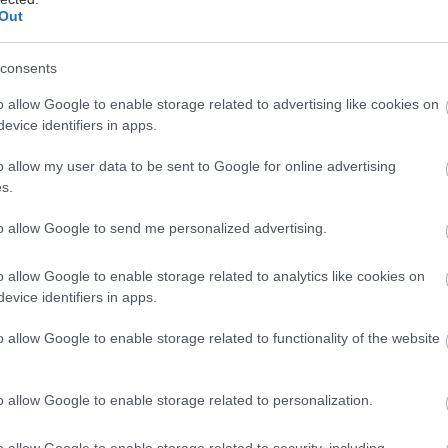
Out
consents
o allow Google to enable storage related to advertising like cookies on
evice identifiers in apps.
 ψηλά στα 1.100 μέτρα, σε μια κατάφυτη πλαγιά του
o allow my user data to be sent to Google for online advertising
κάδια είναι η άλλη, λιγότερο κοσμοπλημμυρισμένη 
s.
ινής Αρκαδίας. Σε απόσταση 15 χιλιομέτρων από τη
οφιλέστατη Βυτίνα, θα συναντήσεις ένα χωριό που 
to allow Google to send me personalized advertising.
ρει στο νου κάτι από την Ήπειρο, κι αυτό δεν είναι τ
o allow Google to enable storage related to analytics like cookies on
ορες ήρθαν στο χωριό τον 13ο αιώνα, και έπιασαν να
evice identifiers in apps.
ώροφα και τριώροφα πέτρινα σπίτια τους, κάποια α
ρι σήμερα. Η παράδοση πέρασε από γενιά σε γενιά, 
o allow Google to enable storage related to functionality of the website
φιλέστατο επάγγελμα του χτίστη να λέγεται στη λα
πέτρινο είναι και όλο το χωριό, και σχεδόν όλα τα δ
o allow Google to enable storage related to personalization.
o allow Google to enable storage related to security, including