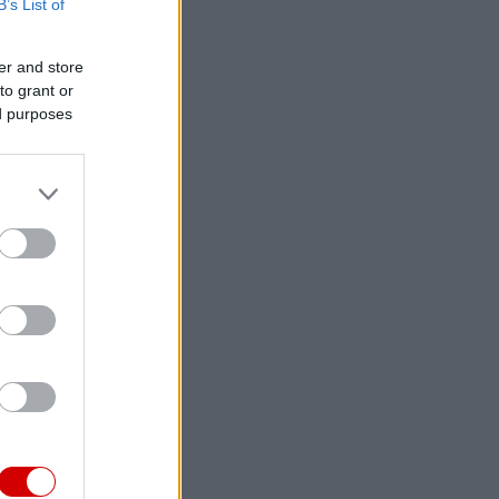
B’s List of
er and store
to grant or
ed purposes