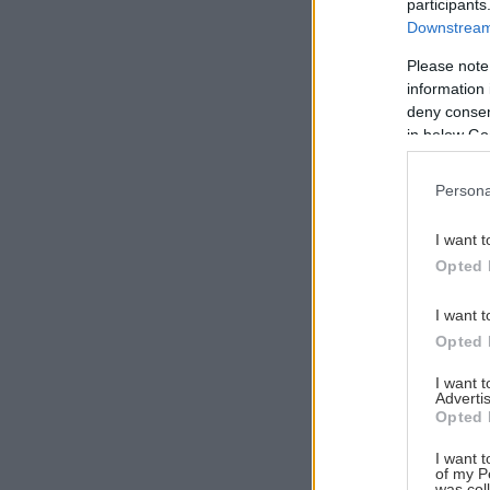
participants
Downstream 
Please note
information 
Αναζήτηση
deny consent
για...
in below Go
Persona
I want t
Opted 
I want t
Opted 
I want 
Advertis
Opted 
I want t
of my P
was col