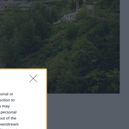
sonal or
ection to
ou may
 personal
out of the
 downstream