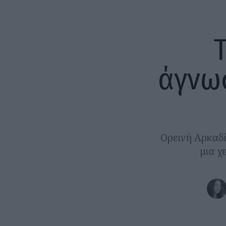
άγνω
Ορεινή Αρκαδί
μια χ