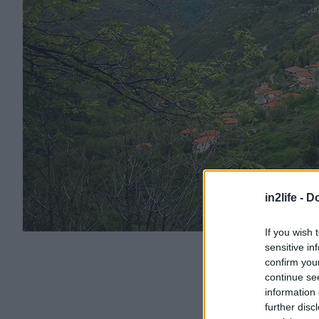
in2life -
Do
If you wish 
sensitive in
confirm you
continue se
information 
further disc