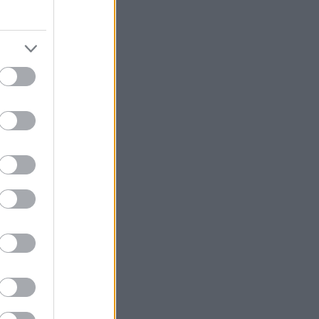
 Μαινάλου, τα
πλευρά της
ν
με την πρώτη
υχαίο:
 χτίζουν τα
πό τα οποία
μέχρι που
γκαδιανή αργκό
ρομάκια που το