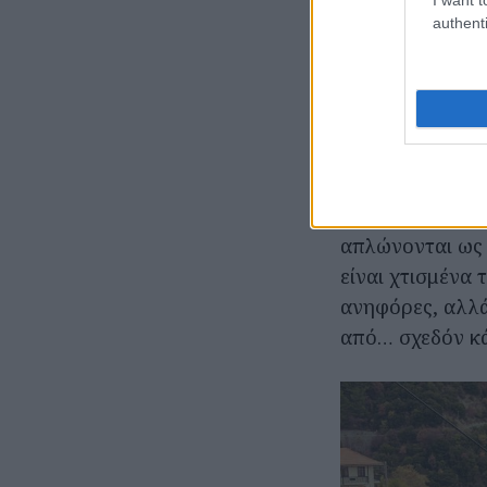
authenti
Καλωσήρθατε 
Σκεπασμένα με 
σπιτάκια του χ
ξεπροβάλλουν μ
κάνει να σκεφτε
που απολαμβάνο
απλώνονται ως 
είναι χτισμένα 
ανηφόρες, αλλά
από… σχεδόν κά