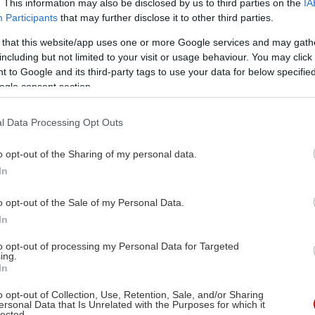
. This information may also be disclosed by us to third parties on the
IA
Participants
that may further disclose it to other third parties.
 that this website/app uses one or more Google services and may gath
including but not limited to your visit or usage behaviour. You may click 
 to Google and its third-party tags to use your data for below specifi
ogle consent section.
l Data Processing Opt Outs
o opt-out of the Sharing of my personal data.
In
o opt-out of the Sale of my Personal Data.
In
to opt-out of processing my Personal Data for Targeted
ing.
In
o opt-out of Collection, Use, Retention, Sale, and/or Sharing
ersonal Data that Is Unrelated with the Purposes for which it
lected.