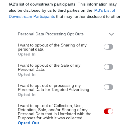
IAB’s list of downstream participants. This information may
1933 και σήμερα στέκει σιωπηλό αξιοθέατο, το
also be disclosed by us to third parties on the
IAB’s List of
καστανοδάσος με τα χωμάτινα μονοπάτια του, και
Downstream Participants
that may further disclose it to other
οι περίτεχνες εκκλησίες –κάθε γειτονιά και η δικιά
third parties.
της– κάνουν κάθε βόλτα στο χωριό ενδιαφέρουσα.
Please note that this website/app uses one or more Google
Personal Data Processing Opt Outs
services and may gather and store information including but
not limited to your visit or usage behaviour. You may click to
I want to opt-out of the Sharing of my
Διαβάστε περισσότερα -
Βόρειος Ταΰγετος:
personal data.
grant or deny consent to Google and its third-party tags to
Opted In
Παραμύθι στην πλαγιά
use your data for below specified purposes in below Google
consent section.
I want to opt-out of the Sale of my
Personal Data.
Ζαχλωρού
Opted In
Βουραϊκός, Αχαΐα
I want to opt-out of processing my
Personal Data for Targeted Advertising.
Opted In
I want to opt-out of Collection, Use,
Retention, Sale, and/or Sharing of my
Personal Data that Is Unrelated with the
Purposes for which it was collected.
Opted Out