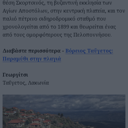
θέση Σκορτσινός, τη βυζαντινή εκκλησία των
Αγίων Αποστόλων, στην κεντρική πλατεία, και τον
παλιό πέτρινο σιδηροδρομικό σταθμό που
χρονολογείται από το 1899 και θεωρείται ένας
από τους ομορφότερους της Πελοποννήσου.
Διαβάστε περισσότερα -
Βόρειος Ταΰγετος:
Παραμύθι στην πλαγιά
Αναζήτηση
για...
Γεωργίτσι
Ταΰγετος, Λακωνία