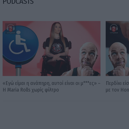
PODCASTS
«Εγώ είμαι η ανάπηρη, αυτοί είναι οι μ***ες» –
Περδίκι εί
Η Maria Rolls χωρίς φίλτρο
με τον Ho