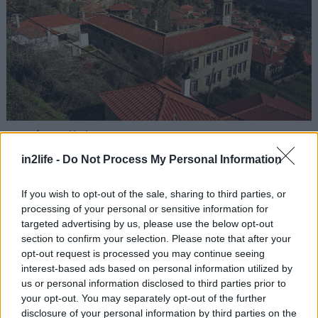
Φωτό:
Periigites.gr
in2life -
Do Not Process My Personal Information
Το λένε και «μπαλκόνι του Ταΰγετου», και όχι
άδικα. Κτισμένο σε υψόμετρο που σχεδόν
If you wish to opt-out of the sale, sharing to third parties, or
processing of your personal or sensitive information for
ακουμπά το χιλιόμετρο (970 μέτρα, για να
targeted advertising by us, please use the below opt-out
ακριβολογούμε) αγναντεύει από ψηλά τις
section to confirm your selection. Please note that after your
καταπράσινες πλαγιές του Ταΰγετου. Τα πέτρινα
opt-out request is processed you may continue seeing
interest-based ads based on personal information utilized by
σπιτάκια με τις κόκκινες κεραμιδοσκεπές, η
us or personal information disclosed to third parties prior to
δροσερή πλατεία με τον αιωνόβιο πλάτανο, το
your opt-out. You may separately opt-out of the further
υπέροχο κτίριο του σχολείου που κτίστηκε το
disclosure of your personal information by third parties on the