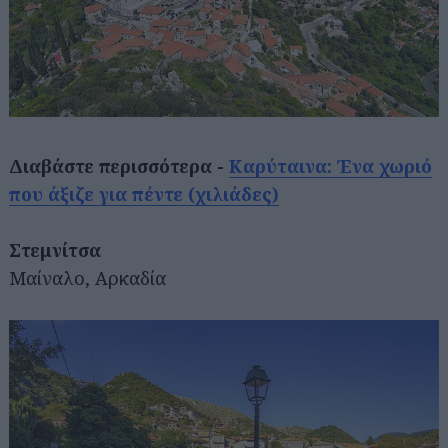
Διαβάστε περισσότερα -
Καρύταινα: Ένα χωριό
που άξιζε για πέντε (χιλιάδες)
Στεμνίτσα
Μαίναλο, Αρκαδία