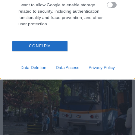
I want to allow Google to enable storage
εντυπωσιακότερη εικόνα της, όμως, είναι τα
related to security, including authentication
επιβλητικά βράχια του φαραγγιού που υψώνονται
functionality and fraud prevention, and other
γύρω της, δημιουργώντας την αίσθηση φυσικού
user protection.
καταφυγίου.
CONFIRM
Data Deletion
Data Access
Privacy Policy