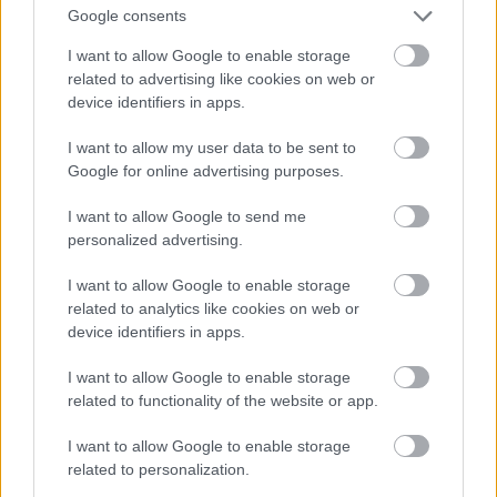
Google consents
I want to allow Google to enable storage
related to advertising like cookies on web or
device identifiers in apps.
I want to allow my user data to be sent to
Google for online advertising purposes.
Κρυμμένη στα βάθη του φαραγγιού του
I want to allow Google to send me
personalized advertising.
Βουραϊκού, από το όνομα του ποταμού που το
διασχίζει –αν δε σας λέει κάτι θα είναι επειδή το
I want to allow Google to enable storage
ξέρετε ως φαράγγι του Οδοντωτού, από το όνομα
related to analytics like cookies on web or
device identifiers in apps.
του τραίνου που κάνει την ίδια διαδρομή. Είναι
ένα πανέμορφο χωριό, με τα κόκκινα κεραμίδια
I want to allow Google to enable storage
του να ξεπροβάλλουν ανάμεσα σε φουντωτά
related to functionality of the website or app.
πλατάνια, μηλιές και καρυδιές, και το κελάρυσμα
I want to allow Google to enable storage
του ποταμού ακριβώς δίπλα στον κεντρικό δρόμο
related to personalization.
να παρέχει το μόνιμο soundtrack. Η