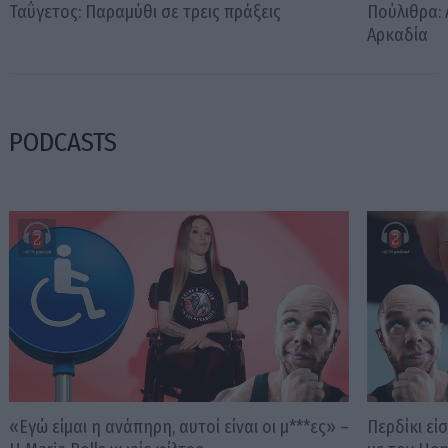
Ταΰγετος: Παραμύθι σε τρεις πράξεις
Πούλιθρα:
Αρκαδία
PODCASTS
«Εγώ είμαι η ανάπηρη, αυτοί είναι οι μ***ες» –
Περδίκι εί