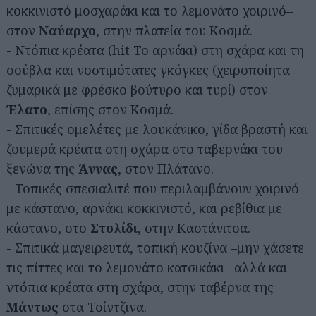
κοκκινιστό μοσχαράκι και το λεμονάτο χοιρινό–
στον
Ναύαρχο
, στην πλατεία του Κοσμά.
- Ντόπια κρέατα (hit Το αρνάκι) στη σχάρα και τη
σούβλα και νοστιμότατες γκόγκες (χειροποίητα
ζυμαρικά με φρέσκο βούτυρο και τυρί) στον
Έλατο
, επίσης στον Κοσμά.
- Σπιτικές ομελέτες με λουκάνικο, γίδα βραστή και
ζουμερά κρέατα στη σχάρα στο ταβερνάκι του
ξενώνα της
Άννας
, στον Πλάτανο.
- Τοπικές σπεσιαλιτέ που περιλαμβάνουν χοιρινό
με κάστανο, αρνάκι κοκκινιστό, και ρεβίθια με
κάστανο, στο
Στολίδι
, στην Καστάνιτσα.
- Σπιτικά μαγειρευτά, τοπική κουζίνα –μην χάσετε
τις πίττες και το λεμονάτο κατσικάκι– αλλά και
ντόπια κρέατα στη σχάρα, στην ταβέρνα της
Μάντως
στα Τσίντζινα.