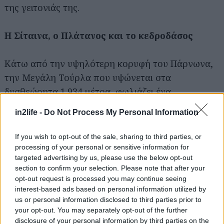
της γειτονιάς της.
Η Σίταινα, ο Πλάτανος και το κεδροδάσος
Κάτω από την υψηλότερη κορυφή του Πάρνωνα,
την Μεγάλη Τούρλα που υψώνεται στα
δυσθεώρητα 1.934 μέτρα, φωλιάζει ένα
κουκλίστικο χωριό... τσέπης, η Σίταινα, με τα
in2life -
Do Not Process My Personal Information
ελάχιστα πέτρινα σπιτάκια της, τις χρυσαφένιες
καστανιές και τα τρεχούμενα νερά της. Από εδώ
If you wish to opt-out of the sale, sharing to third parties, or
ξεκινούν άριστα σηματοδοτημένα, ειδυλλιακά
processing of your personal or sensitive information for
targeted advertising by us, please use the below opt-out
μονοπάτια, όπως το αγαπημένο των ορειβατών
section to confirm your selection. Please note that after your
που ανηφορίζει προς την Μεγάλη Τούρλα, αλλά
opt-out request is processed you may continue seeing
και ο δασικός δρόμος που καταλήγει στην καρδιά
interest-based ads based on personal information utilized by
us or personal information disclosed to third parties prior to
του μοναδικού στην Ευρώπη δάσος των
your opt-out. You may separately opt-out of the further
δενδρόκεδρων (ή γιουνίπερων, αν το προτιμάτε
disclosure of your personal information by third parties on the