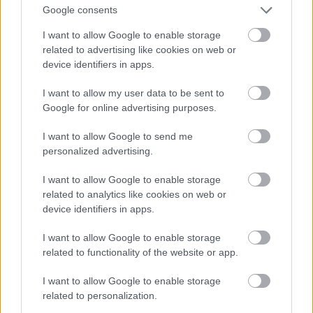
Google consents
Σε απόσταση λίγων χιλιομέτρων από τη Σίταινα,
I want to allow Google to enable storage
ένα ακόμη χωριό-κουκλόσπιτο, με υπέροχους
related to advertising like cookies on web or
device identifiers in apps.
μικρούς καταρράκτες να αναβλύζουν στην πλατεία
του και καμινάδες να αχνίζουν πάνω από τις
I want to allow my user data to be sent to
κόκκινες κεραμιδοσκεπές του είναι ο Πλάτανος.
Google for online advertising purposes.
««Σαν του Πλατάνου το νερό δεν βρίσκεις σε άλλα
I want to allow Google to send me
μέρη, με μια γουλιά δεν θες γιατρό, με δύο
personalized advertising.
βρίσκεις ταίρι» μας πληροφορεί η πέτρινη βρύση
I want to allow Google to enable storage
στο κέντρο του χωριού –κι αν δεν ερωτευτείτε,
related to analytics like cookies on web or
όπως προειδοποιούν χαμογελώντας οι ντόπιοι, το
device identifiers in apps.
χωριό ή τους κατοίκους του με την τρίτη γουλιά,
I want to allow Google to enable storage
σίγουρα θα το... πάθετε με την κουζίνα της Άννας,
related to functionality of the website or app.
στο ταβερνάκι του
ομώνυμου ξενώνα
I want to allow Google to enable storage
(λεπτομέρειες παρακάτω).
related to personalization.