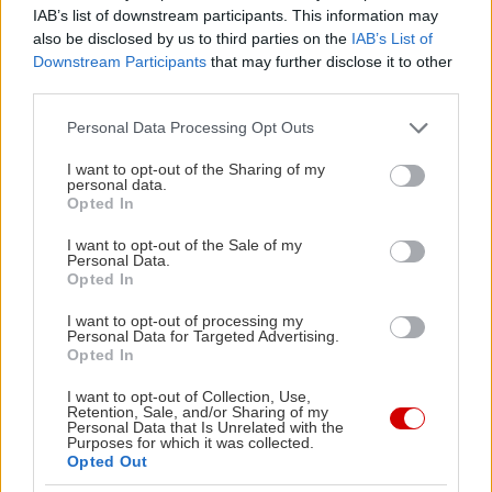
κατά το επιστημονικότερο).
IAB’s list of downstream participants. This information may
also be disclosed by us to third parties on the
IAB’s List of
Downstream Participants
that may further disclose it to other
Ενταγμένο στο δίκτυο
third parties.
Natura 2000, το δάσος
Please note that this website/app uses one or more Google
Personal Data Processing Opt Outs
των «δέντρων» –όπως
services and may gather and store information including but
τα αποκαλούν απλά οι
not limited to your visit or usage behaviour. You may click to
I want to opt-out of the Sharing of my
personal data.
grant or deny consent to Google and its third-party tags to
ντόπιοι– απλώνεται σε
Opted In
use your data for below specified purposes in below Google
μια έκταση που
consent section.
I want to opt-out of the Sale of my
ξεπερνά τα 740
Personal Data.
Opted In
στρέμματα και αποτελεί
σαφώς ένα από τα
I want to opt-out of processing my
Personal Data for Targeted Advertising.
ωραιότερα σημεία του
Opted In
Πάρνωνα. Ευκολότερη
I want to opt-out of Collection, Use,
είναι η πρόσβαση εδώ από την Μονή της
Retention, Sale, and/or Sharing of my
Personal Data that Is Unrelated with the
Μαλεβής, κοντά στο κεφαλοχώρι του Αγίου
Purposes for which it was collected.
Opted Out
Πέτρου.