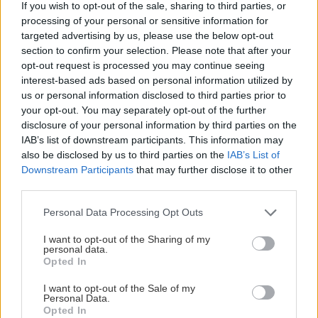
If you wish to opt-out of the sale, sharing to third parties, or
processing of your personal or sensitive information for
Φαγητό
targeted advertising by us, please use the below opt-out
section to confirm your selection. Please note that after your
opt-out request is processed you may continue seeing
Η Σαμοθράκη αν και νησί φημίζεται κυρίως για το
interest-based ads based on personal information utilized by
κατσικάκι και το αρνάκι της-
αμφότερα
us or personal information disclosed to third parties prior to
ελευθέρας βοσκής. Το φρέσκο ψάρι που
your opt-out. You may separately opt-out of the further
disclosure of your personal information by third parties on the
προσφέρεται σε πάμπολλα φαγάδικα του νησιού
IAB’s list of downstream participants. This information may
μπορεί σε γενικές να θεωρηθεί ακριβό. Για το
also be disclosed by us to third parties on the
IAB’s List of
λόγο αυτό οι γαστριμαργικές μας προτάσεις πολύ
Downstream Participants
that may further disclose it to other
third parties.
λίγο περιλαμβάνουν το κατεξοχήν παραθαλάσσιο
μενού.
Please note that this website/app uses one or more Google
Personal Data Processing Opt Outs
services and may gather and store information including but
not limited to your visit or usage behaviour. You may click to
I want to opt-out of the Sharing of my
Αφού περάσετε τη χώρα, δίπλα στο εκκλησάκι,
personal data.
grant or deny consent to Google and its third-party tags to
Opted In
στη Σωτέρα
βρίσκεται ίσως η νοστιμότερη...
use your data for below specified purposes in below Google
consent section.
λαδόκολλα που έχετε ποτέ δοκιμάσει. Μέσα της
I want to opt-out of the Sale of my
Personal Data.
θα συναντήσετε το προαναφερθέν αρνάκι και
Opted In