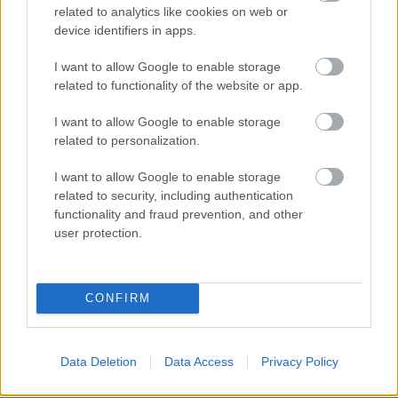
συμπαθέστατο μπαράκι στη χώρα από όπου
related to analytics like cookies on web or
device identifiers in apps.
μπορείτε να απολαύσετε τη θέα στο Αιγαίο και να
ακούσετε τις σωστές μουσικές επιλογές.
I want to allow Google to enable storage
related to functionality of the website or app.
Σε άλλο κλίμα, αλλά με δυνατό σημείο τις παρέες
I want to allow Google to enable storage
και τις νέες γνωριμίες,
το Καφενείο στην είσοδο
related to personalization.
των Θέρμων
σας υπόσχεται την παχιά σκιά των
I want to allow Google to enable storage
πλατανιών για να συνοδεύουν το ούζο σας τις
related to security, including authentication
μεσημεριανές ώρες και κρασοκατάνυξη με μεζέδες
functionality and fraud prevention, and other
το βράδυ. Κάθε νύχτα όλο και κάποια παρέα θα
user protection.
ξεκινήσει στο μπουζούκι ένα ρεμπέτικο για να
μείνει έκπληκτη (;) απο το πόσες φωνές είναι
CONFIRM
πρόθυμες να τη συνοδέψουν.
Διαμονή
Data Deletion
Data Access
Privacy Policy