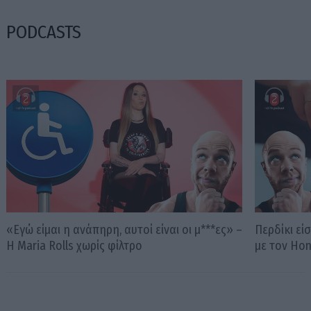
PODCASTS
«Εγώ είμαι η ανάπηρη, αυτοί είναι οι μ***ες» –
Περδίκι εί
Η Maria Rolls χωρίς φίλτρο
με τον Ho