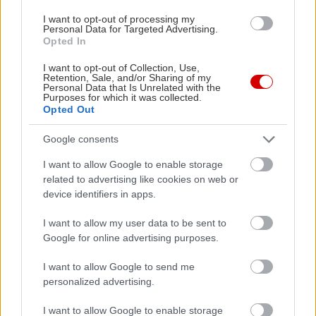
δίπλα της καλό θρακιώτικο κρασί. Αντίστοιχη
I want to opt-out of processing my
πρόταση έχει να παρουσιάσει και το χωριό του
Personal Data for Targeted Advertising.
Opted In
προφήτη Ηλία
με τις πολλές ταβέρνες, στις
οποίες όμως καλό θα ήταν να πάτε μέχρι τις 9-
I want to opt-out of Collection, Use,
Retention, Sale, and/or Sharing of my
9.30, καθώς μετά τελειώνουν τα πάντα.
Personal Data that Is Unrelated with the
Purposes for which it was collected.
Υπολογίστε περίπου 12-13 ευρώ το άτομο.
Opted Out
Google consents
Όσοι ενδιαφέρονται για να μην διασχίσουν
αποστάσεις,
στην Καμαριώτισσα
θα βρουν άνω
I want to allow Google to enable storage
related to advertising like cookies on web or
στην πλατεία, την Κληματαριά, (περίπου 15 ευρώ
device identifiers in apps.
το άτομο).
I want to allow my user data to be sent to
Google for online advertising purposes.
Όσοι ενδιαφέρονται για μεταμεσονύκτιο clubbing,
θα απογοητευτούν στη Σαμοθράκη. Εκεί τα
I want to allow Google to send me
πράγματα είναι
personalized advertising.
ήρεμα και... χαλαρά
. Σε αυτούς
τους ρυθμούς κινείται το κέφι στο Αγνάντι, το
I want to allow Google to enable storage