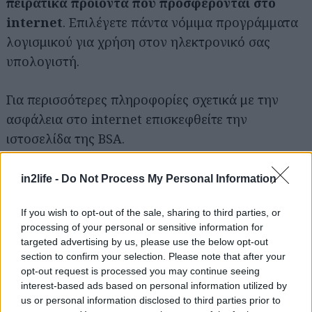
πειρατικά
προϊόντα που προσφέρονται στο
internet
. Επιλέγετε πάντα νόμιμα προγράμματα
λογισμικού για χρήση στον ηλεκτρονικό σας
Αναζήτηση
για...
υπολογιστή.
Για περισσότερες πληροφορίες σχετικά με την
ασφάλεια στο internet επισκεφθείτε την
ιστοσελίδα της BSA.
Σε πρόσφατη μελέτη που πραγματοποίησε η
in2life -
Do Not Process My Personal Information
Forrester για λογαριασμό της BSA σε τέσσερις
If you wish to opt-out of the sale, sharing to third parties, or
χώρες (ΗΠΑ, Αγγλία, Γερμανία, και Καναδά)
processing of your personal or sensitive information for
βρέθηκε ότι
το 96% των καταναλωτών
ανησυχεί
targeted advertising by us, please use the below opt-out
για την ασφάλεια στο internet
και συμφωνεί ότι
section to confirm your selection. Please note that after your
opt-out request is processed you may continue seeing
μια ιστοσελίδα αποκλειστικά αφιερωμένη σε
interest-based ads based on personal information utilized by
θέματα προστασίας και ασφάλειας θα ήταν
us or personal information disclosed to third parties prior to