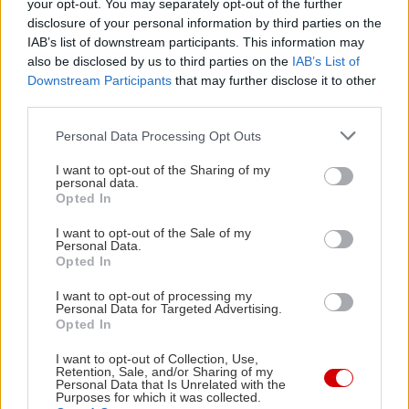
πραγματικά χρήσιμη.
your opt-out. You may separately opt-out of the further
disclosure of your personal information by third parties on the
IAB’s list of downstream participants. This information may
Αξίζει επίσης να σημειωθεί ότι
τα 2/3 των
also be disclosed by us to third parties on the
IAB’s List of
χρηστών έχουν ήδη εγκαταστήσει τρία
ή
Downstream Participants
that may further disclose it to other
περισσότερα προγράμματα λογισμικού
για
third parties.
προστασία του υπολογιστή τους
. Ωστόσο, η
Please note that this website/app uses one or more Google
Personal Data Processing Opt Outs
ασφάλεια στο internet αποτελεί ευθύνη και των
services and may gather and store information including but
not limited to your visit or usage behaviour. You may click to
I want to opt-out of the Sharing of my
προμηθευτών οι οποίοι οφείλουν να παρέχουν
personal data.
grant or deny consent to Google and its third-party tags to
Opted In
πιστοποιημένη διαβεβαίωση στους χρήστες ότι
use your data for below specified purposes in below Google
μπορούν να πραγματοποιήσουν ασφαλείς
consent section.
I want to opt-out of the Sale of my
Personal Data.
συναλλαγές.
Opted In
I want to opt-out of processing my
Ο καταναλωτής που θα προστατεύσει τον
Personal Data for Targeted Advertising.
Opted In
υπολογιστή του με ένα αξιόπιστο προϊόν
ασφάλειας λογισμικού και ακολουθώντας τις
I want to opt-out of Collection, Use,
Retention, Sale, and/or Sharing of my
παραπάνω συμβουλές, μπορεί να εξασφαλίσει μια
Personal Data that Is Unrelated with the
Purposes for which it was collected.
ευχάριστη και πάνω απ’ όλα ασφαλή εμπειρία