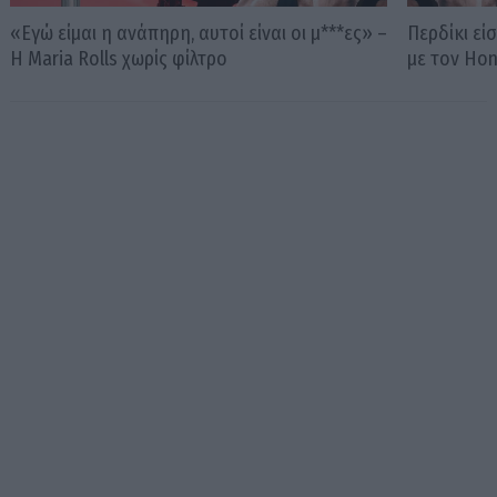
«Εγώ είμαι η ανάπηρη, αυτοί είναι οι μ***ες» –
Περδίκι εί
Η Maria Rolls χωρίς φίλτρο
με τον Ho