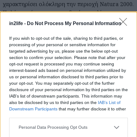
χαρακτηρίσει ολόκληρη την περιοχή Natura 2000.
Πολύ κοντά του, η αμμουδερή παραλία του
Χρουσού είναι μια από τις ωραιότερες της
in2life -
Do Not Process My Personal Information
Κασσάνδρας.
If you wish to opt-out of the sale, sharing to third parties, or
processing of your personal or sensitive information for
Φανταστικά μαγειρευτά και θαλασσινά… with a
targeted advertising by us, please use the below opt-out
twist (σκέψου καλαμάρι γεμιστό με φέτα,
section to confirm your selection. Please note that after your
ντομάτα και κάπαρη, και χταπόδι πικάντικο με
opt-out request is processed you may continue seeing
interest-based ads based on personal information utilized by
λιαστή ντομάτα και ελιές) θα δοκιμάσεις στην
us or personal information disclosed to third parties prior to
πλουβραβευμένη
Μπουκαδούρα
, στην Ελιά
your opt-out. You may separately opt-out of the further
Νικήτης.
disclosure of your personal information by third parties on the
IAB’s list of downstream participants. This information may
also be disclosed by us to third parties on the
IAB’s List of
Downstream Participants
that may further disclose it to other
third parties.
Please note that this website/app uses one or more Google
Personal Data Processing Opt Outs
services and may gather and store information including but