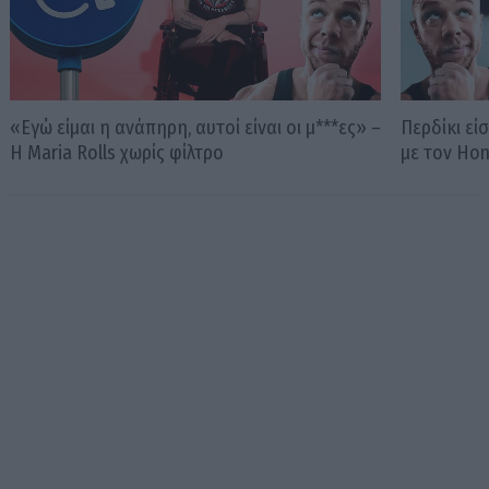
«Εγώ είμαι η ανάπηρη, αυτοί είναι οι μ***ες» –
Περδίκι εί
Η Maria Rolls χωρίς φίλτρο
με τον Ho