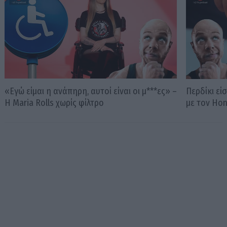
«Εγώ είμαι η ανάπηρη, αυτοί είναι οι μ***ες» –
Περδίκι εί
Η Maria Rolls χωρίς φίλτρο
με τον Ho