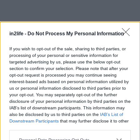
in2life -
Do Not Process My Personal Information
If you wish to opt-out of the sale, sharing to third parties, or
processing of your personal or sensitive information for
targeted advertising by us, please use the below opt-out
section to confirm your selection. Please note that after your
opt-out request is processed you may continue seeing
interest-based ads based on personal information utilized by
Ένα μικρό εστιατόριο που τιμά την παραδοσιακή
us or personal information disclosed to third parties prior to
ελληνική και μεσογειακή κουζίνα η Μασσαλία στη
your opt-out. You may separately opt-out of the further
disclosure of your personal information by third parties on the
Νέα Φωκαία θα σε κερδίσει με την πρώτη κιόλας
IAB’s list of downstream participants. This information may
μπουκιά. Το σκηνικό χαλαρό, χωριάτικο και με μια
also be disclosed by us to third parties on the
IAB’s List of
οικειότητα παρόμοια με αυτή που νιώθεις σε
Downstream Participants
that may further disclose it to other
third parties.
αγαπημένα οικογενειακά τραπέζια σε προδιαθέτει
για ένα λαχταριστό τσιμπούσι από το οποίο δεν
Please note that this website/app uses one or more Google
Personal Data Processing Opt Outs