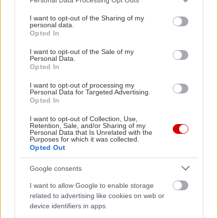
services and may gather and store information including but
πρέπει να λείπουν ο μουσακάς, ο γάβρος που
not limited to your visit or usage behaviour. You may click to
I want to opt-out of the Sharing of my
τηγανίζεται με κρούστα μπαχαρικών και
personal data.
grant or deny consent to Google and its third-party tags to
Opted In
σερβίρεται με απαλή σκορδάτη αγιολί, το
use your data for below specified purposes in below Google
consent section.
χειροποίητο ριγανάτο λουκάνικο Χαλκιδικής με
I want to opt-out of the Sale of my
Personal Data.
σάλτσα ρομεσκό, ο γάβρος μαρινάτος με
Opted In
φοκάτσια, ντοματούλα και κάπαρη, η
I want to opt-out of processing my
Personal Data for Targeted Advertising.
μελιτζανοσαλάτα και οι γεμιστοί κολοκυθανθοί.
Opted In
Λογαριασμός στα 20-23€ το άτομο με κρασάκι.
I want to opt-out of Collection, Use,
Retention, Sale, and/or Sharing of my
Μarina
Personal Data that Is Unrelated with the
Purposes for which it was collected.
Opted Out
Ποτίδαια, Χαλκιδική, τηλ: 23730 41570
Google consents
I want to allow Google to enable storage
related to advertising like cookies on web or
device identifiers in apps.