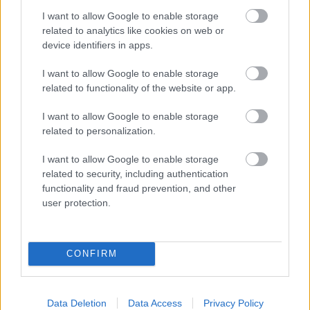
Ουρανούπολη (120 χλμ.) και σταματάτε στην
I want to allow Google to enable storage
Τρυπητή, όπου υπάρχει το πορθμείο, για να πάτε
related to analytics like cookies on web or
στην Αμμουλιανή. Υπάρχουν τακτικά δρομολόγια
device identifiers in apps.
για να περάσετε απέναντι. Σταθερή αξία εδώ και
I want to allow Google to enable storage
χρόνια, το ferry boat «Γοργουπήκοος».
related to functionality of the website or app.
I want to allow Google to enable storage
related to personalization.
I want to allow Google to enable storage
related to security, including authentication
functionality and fraud prevention, and other
user protection.
CONFIRM
Data Deletion
Data Access
Privacy Policy