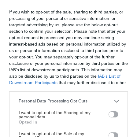
πλατεία και την εκκλησία του Αγίου Νικολάου,
ενώ περιδιαβαίνοντας τα ανηφορικά σοκάκια της
If you wish to opt-out of the sale, sharing to third parties, or
processing of your personal or sensitive information for
Χώρας θα περάσετε δίπλα από παλιά σπιτάκια με
targeted advertising by us, please use the below opt-out
λουλουδάτες αυλές. Στο υψηλότερο σημείο του
section to confirm your selection. Please note that after your
οικισμού, η θέα προς το μεγαλοπρεπή Άθω κόβει
opt-out request is processed you may continue seeing
interest-based ads based on personal information utilized by
την ανάσα και προκαλεί για πανοραμικές
us or personal information disclosed to third parties prior to
φωτογραφίες.
your opt-out. You may separately opt-out of the further
disclosure of your personal information by third parties on the
IAB’s list of downstream participants. This information may
Διαμονή
also be disclosed by us to third parties on the
IAB’s List of
Στα συμπαθητικά δωμάτια του
Pansion
Downstream Participants
that may further disclose it to other
Πασαλιμάνι στο Λιμάνι
(45-50€ για ένα δίκλινο),
third parties.
στο τετράστερο
Agionissi Resort
(από 80€ για ένα
Please note that this website/app uses one or more Google
Personal Data Processing Opt Outs
δίκλινο) στην Χώρα, στα μοντέρνα και με
services and may gather and store information including but
not limited to your visit or usage behaviour. You may click to
I want to opt-out of the Sharing of my
εκπληκτική θέα δωμάτια του Ξενώνα Ηλίανθος
personal data.
grant or deny consent to Google and its third-party tags to
(από 120€ για ένα δίκλινο με πρωινό) η
Opted In
use your data for below specified purposes in below Google
εναλλακτικά στο
Camping στην παραλία Αλυκές
consent section.
I want to opt-out of the Sale of my