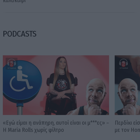
καλοκαίρι
PODCASTS
«Εγώ είμαι η ανάπηρη, αυτοί είναι οι μ***ες» –
Περδίκι εί
Η Maria Rolls χωρίς φίλτρο
με τον Ho