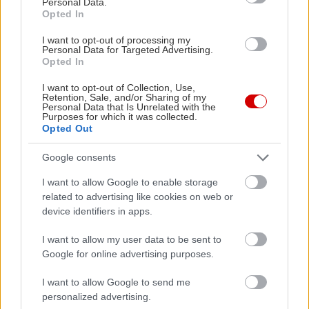
Personal Data.
(7€ η σκηνή συν 7€ ανά άτομο).
Opted In
I want to opt-out of processing my
Φαγητό
Personal Data for Targeted Advertising.
Το ψάρι… σπαρταράει σε κάθε ταβερνάκι του
Opted In
νησιού και σε απόλυτα φιλικό περιβάλλον τα
I want to opt-out of Collection, Use,
Retention, Sale, and/or Sharing of my
εστιατόρια του νησιού διακρίνονται για την
Personal Data that Is Unrelated with the
Purposes for which it was collected.
ποιότητα του φαγητού και τις αρκετά χαμηλές
Opted Out
τιμές. Εκπληκτικό ψάρι με θέα την θάλασσα θα
Google consents
φάτε στην παλαιότερη ταβέρνα του νησιού,
στον
Τζανή
, ενώ στις Αλυκές το εστιατόριο του
I want to allow Google to enable storage
κάμπινγκ σερβίρει νόστιμους μεζέδες. Στην
related to advertising like cookies on web or
device identifiers in apps.
παραλία του Αϊ Γιώργη, ο
Γρίπος
σερβίρει φρέσκο
ψάρι και κρεατικά.
I want to allow my user data to be sent to
Google for online advertising purposes.
Πώς θα πάτε
I want to allow Google to send me
Από Θεσσαλονίκη πηγαίνετε οδικώς προς
personalized advertising.