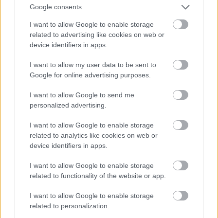
Google consents
παραθαλάσσια μαγαζιά, κάνοντας το Πόρτο
Κουφό ιδανικό προορισμό για μια ολόκληρη
I want to allow Google to enable storage
related to advertising like cookies on web or
ημέρα χαλάρωσης.
device identifiers in apps.
Οι Καβουρότρυπες
I want to allow my user data to be sent to
Google for online advertising purposes.
I want to allow Google to send me
personalized advertising.
I want to allow Google to enable storage
related to analytics like cookies on web or
device identifiers in apps.
I want to allow Google to enable storage
related to functionality of the website or app.
I want to allow Google to enable storage
Για πολλούς είναι η πιο εμβληματική παραλία
related to personalization.
ολόκληρης της Χαλκιδικής, και όχι άδικα. Οι