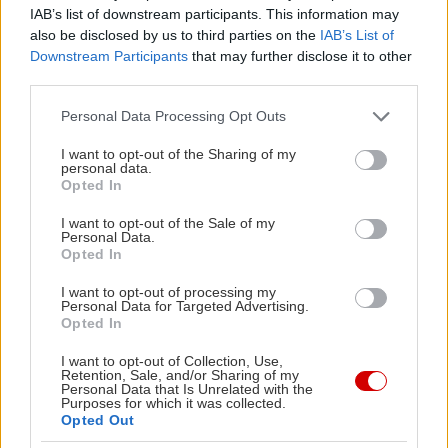
IAB’s list of downstream participants. This information may
also be disclosed by us to third parties on the
IAB’s List of
Downstream Participants
that may further disclose it to other
third parties.
Please note that this website/app uses one or more Google
Personal Data Processing Opt Outs
services and may gather and store information including but
not limited to your visit or usage behaviour. You may click to
I want to opt-out of the Sharing of my
personal data.
grant or deny consent to Google and its third-party tags to
Opted In
use your data for below specified purposes in below Google
consent section.
I want to opt-out of the Sale of my
Personal Data.
Opted In
Το μεγαλύτερο φυσικό λιμάνι της Ελλάδας
I want to opt-out of processing my
αποτελεί από μόνο του έναν λόγο για να
Personal Data for Targeted Advertising.
Opted In
επισκεφθείς την περιοχή. Τα γαλήνια νερά του
προστατεύονται από δύο επιβλητικούς βραχώδεις
I want to opt-out of Collection, Use,
Retention, Sale, and/or Sharing of my
σχηματισμούς, που δημιουργούν ένα μοναδικό,
Personal Data that Is Unrelated with the
Purposes for which it was collected.
σχεδόν κινηματογραφικό σκηνικό. Στις όχθες του
Opted Out
θα βρεις εξαιρετικές ψαροταβέρνες και