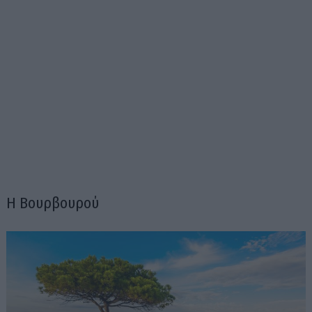
Η Βουρβουρού