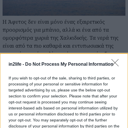
Η Άφυτος δεν είναι μόνο ένας εξαιρετικός
προορισμός για μπάνιο, αλλά κι ένα από τα
ομορφότερα χωριά της Χαλκιδικής. Τα νερά της
είναι από τα πιο καθαρά και εντυπωσιακά της
περιοχής, χωρίς οι λίγες πέτρες στην είσοδο να
μειώνουν στο ελάχιστο τη γοητεία τους. Μετά τη
in2life -
Do Not Process My Personal Information
θάλασσα, αξίζει να περιπλανηθείς στα γραφικά
σοκάκια του χωριού, να απολαύσεις τη θέα και να
If you wish to opt-out of the sale, sharing to third parties, or
processing of your personal or sensitive information for
κλείσεις τη μέρα με ένα κοκτέιλ σε κάποιο από τα
targeted advertising by us, please use the below opt-out
όμορφα μπαράκια της.
section to confirm your selection. Please note that after your
opt-out request is processed you may continue seeing
Το Πόρτο Κουφό
interest-based ads based on personal information utilized by
us or personal information disclosed to third parties prior to
your opt-out. You may separately opt-out of the further
disclosure of your personal information by third parties on the