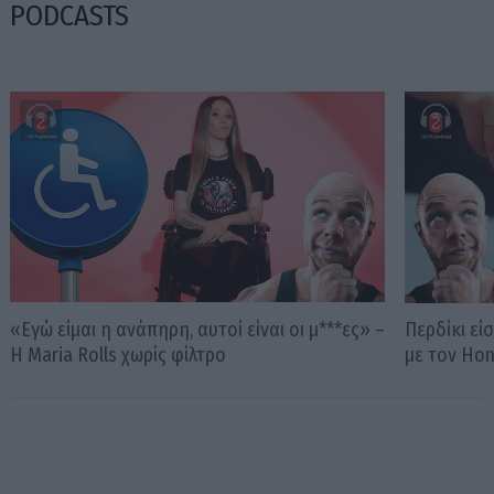
PODCASTS
«Εγώ είμαι η ανάπηρη, αυτοί είναι οι μ***ες» –
Περδίκι εί
Η Maria Rolls χωρίς φίλτρο
με τον Ho