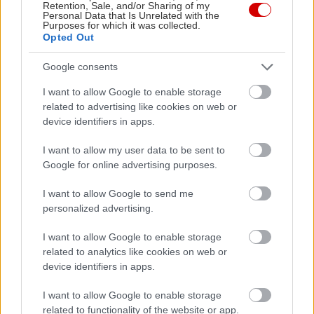
περπατήσεις την Via Etnea, που μοιάζει να
Retention, Sale, and/or Sharing of my
Personal Data that Is Unrelated with the
καταλήγει στο ηφαίστειο. Αυτό βέβαια αν δεν είχε
Purposes for which it was collected.
Opted Out
κι ένα ιστορικό κέντρο χάρμα οφθαλμών, γεμάτο
ασπρόμαυρα palazzi, και μια μακαρονάδα
Google consents
ξακουστή σε όλη την Ιταλία, την pasta a la
I want to allow Google to enable storage
Norma, να σου τρέχουν τα σάλια.
related to advertising like cookies on web or
device identifiers in apps.
I want to allow my user data to be sent to
Google for online advertising purposes.
I want to allow Google to send me
personalized advertising.
I want to allow Google to enable storage
related to analytics like cookies on web or
device identifiers in apps.
I want to allow Google to enable storage
related to functionality of the website or app.