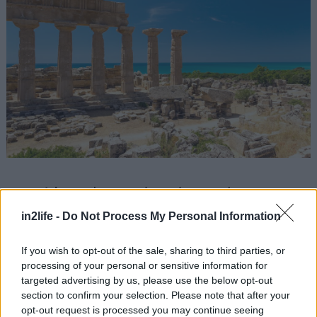
Το
Παλέρμο
είναι, εκτός από πρωτεύουσα της
Σικελίας, και η καλύτερη αποτύπωση του τι
in2life -
Do Not Process My Personal Information
συμβαίνει όταν σε μια πόλη συναντιούνται
πολιτισμοί τόσο διαφορετικοί μεταξύ τους όσο οι
If you wish to opt-out of the sale, sharing to third parties, or
processing of your personal or sensitive information for
Φοίνικες και οι Ρωμαίοι, το Βυζάντιο και οι
targeted advertising by us, please use the below opt-out
Μαυριτανοί, η αυτοκρατορία των Ισπανών και ο
section to confirm your selection. Please note that after your
αραβικός πολιτισμός. Αγορές που θυμίζουν
opt-out request is processed you may continue seeing