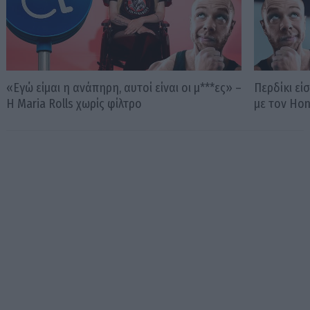
«Εγώ είμαι η ανάπηρη, αυτοί είναι οι μ***ες» –
Περδίκι εί
Η Maria Rolls χωρίς φίλτρο
με τον Ho