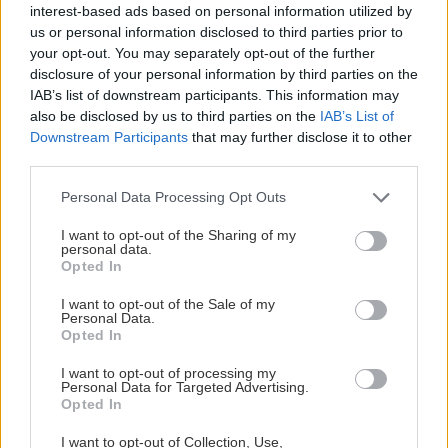
interest-based ads based on personal information utilized by
ανατολίτικα παζάρια πλάι σε μπαρόκ εκκλησίες,
us or personal information disclosed to third parties prior to
ανάμεσα σε αφρικανικούς φοίνικες, απέναντι από
your opt-out. You may separately opt-out of the further
αναγεννησιακά παλάτια.
disclosure of your personal information by third parties on the
IAB’s list of downstream participants. This information may
also be disclosed by us to third parties on the
IAB’s List of
Downstream Participants
that may further disclose it to other
third parties.
Please note that this website/app uses one or more Google
Personal Data Processing Opt Outs
services and may gather and store information including but
not limited to your visit or usage behaviour. You may click to
I want to opt-out of the Sharing of my
personal data.
grant or deny consent to Google and its third-party tags to
Opted In
use your data for below specified purposes in below Google
consent section.
I want to opt-out of the Sale of my
Η
Κατάνια
, στην απέναντι ακτή, όπου
Personal Data.
Opted In
προσγειώνονται οι περισσότερες πτήσεις από
Αθήνα, είναι η δεύτερη μεγαλύτερη πόλη της
I want to opt-out of processing my
Personal Data for Targeted Advertising.
Σικελίας, στη σκιά της επιβλητικής Αίτνας, που θα
Opted In
άξιζε να την επισκεφτείς μόνο και μόνο για να
I want to opt-out of Collection, Use,