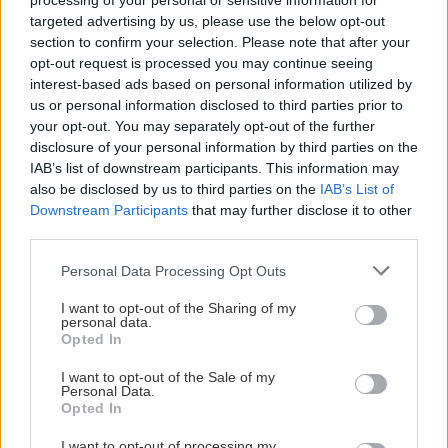
processing of your personal or sensitive information for
targeted advertising by us, please use the below opt-out
section to confirm your selection. Please note that after your
opt-out request is processed you may continue seeing
interest-based ads based on personal information utilized by
us or personal information disclosed to third parties prior to
your opt-out. You may separately opt-out of the further
disclosure of your personal information by third parties on the
IAB’s list of downstream participants. This information may
also be disclosed by us to third parties on the
IAB’s List of
Ξεκινάς από τη μαγεία που είναι η Μονεμβασιά
Downstream Participants
that may further disclose it to other
και εξερευνείς… τα ανεξερεύνητα: Το μοναδικό
third parties.
φιόρδ που έχουμε στην Ελλάδα στον Γέρακα, τα
Please note that this website/app uses one or more Google
Personal Data Processing Opt Outs
απολύτως νησιώτικα χωριουδάκια των Βατίκων,
services and may gather and store information including but
το φαντασμαγορικό Σπήλαιο της Καστανιάς, το
not limited to your visit or usage behaviour. You may click to
I want to opt-out of the Sharing of my
personal data.
grant or deny consent to Google and its third-party tags to
απολιθωμένο δάσος του Αγίου Νικολάου και την
Opted In
use your data for below specified purposes in below Google
πανάρχαια βυθισμένη πολιτεία στο Παυλοπέτρι,
consent section.
I want to opt-out of the Sale of my
πριν πάρεις το πλοίο για μια από τις ωραιότερες
Personal Data.
Opted In
παραλίες της Ελλάδας, τον Σίμο της Ελαφονήσου.
I want to opt-out of processing my