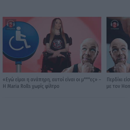
«Εγώ είμαι η ανάπηρη, αυτοί είναι οι μ***ες» –
Περδίκι εί
Η Maria Rolls χωρίς φίλτρο
με τον Ho