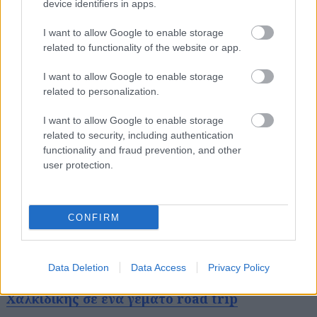
device identifiers in apps.
Έλα, πάμε τα «σαν εκεί δεν έχει». Είναι, άλλωστε,
I want to allow Google to enable storage
αλήθεια πως Καβουρότρυπες δεν υπάρχουν
related to functionality of the website or app.
αλλού, ούτε Βουρβουρού, ούτε Πόρτο Κουφό με
I want to allow Google to enable storage
νερά τόσο ακίνητα που μοιάζουν με λίμνης. Και
related to personalization.
γύρω από όλα αυτά η φύση να οργιάζει, και τα
πευκοδάση να φτάνουν σχεδόν στο κύμα. Μια
I want to allow Google to enable storage
related to security, including authentication
άλλη αλήθεια είναι πως αν δεν είσαι λάτρεις των
functionality and fraud prevention, and other
παραλιών, εδώ μάλλον θα βαρεθείς, αφού δεν
user protection.
έχεις και πολλά άλλα πράγματα να κάνεις, αν
εξαιρέσεις τον αρχαιολογικό χώρο των
Σταγείρων, της γενέτειρας του Αριστοτέλη, που
CONFIRM
θα ενθουσιάσει τους ιστοριοδίφες της παρέας.
Data Deletion
Data Access
Privacy Policy
Διαβάστε περισσότερα -
Οι παραλίες της
Χαλκιδικής σε ένα γεμάτο road trip