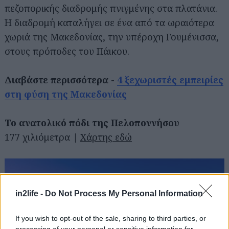
πεζοπορικής διαδρομής πνιγμένης στα πλατάνια.
Η διαδρομή καταλήγει σε ένα από τα ωραιότερα
χωριά της Μακεδονίας, την υπέροχη Γουμένισσα,
στους πρόποδες του Πάικου.
Αναζήτηση
για...
Διαβάστε περισσότερα -
4 ξεχωριστές εμπειρίες
στη φύση της Μακεδονίας
Το ανατολικό πόδι της Πελοποννήσου
177 χιλιόμετρα |
Χάρτης εδώ
in2life -
Do Not Process My Personal Information
If you wish to opt-out of the sale, sharing to third parties, or