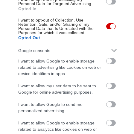
Personal Data for Targeted Advertising.
Λεπτομέρειες έχουν οι φίλοι μας στο All About
Opted In
Peloponissos εδώ –
3 μέρες στο τελευταίο πόδι
I want to opt-out of Collection, Use,
Retention, Sale, and/or Sharing of my
της Πελοποννήσου
Personal Data that Is Unrelated with the
Purposes for which it was collected.
Opted Out
Το δεύτερο πόδι της Χαλκιδικής
184 χιλιόμετρα |
Χάρτης εδώ
Google consents
I want to allow Google to enable storage
related to advertising like cookies on web or
device identifiers in apps.
I want to allow my user data to be sent to
Google for online advertising purposes.
I want to allow Google to send me
personalized advertising.
I want to allow Google to enable storage
related to analytics like cookies on web or