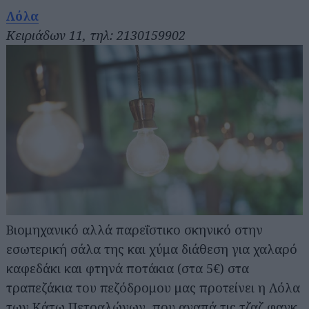
Λόλα
Κειριάδων 11, τηλ: 2130159902
Βιομηχανικό αλλά παρεΐστικο σκηνικό στην
εσωτερική σάλα της και χύμα διάθεση για χαλαρό
καφεδάκι και φτηνά ποτάκια (στα 5€) στα
τραπεζάκια του πεζόδρομου μας προτείνει η Λόλα
των Κάτω Πετραλώνων, που αγαπά τις τζαζ φανκ