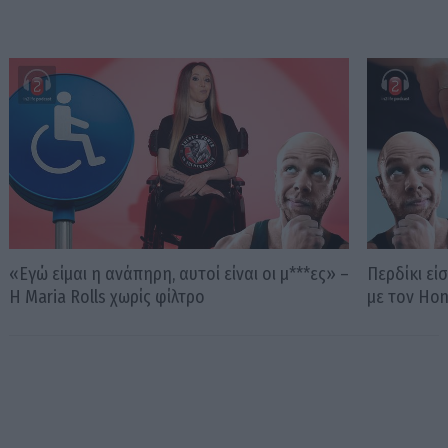
«Εγώ είμαι η ανάπηρη, αυτοί είναι οι μ***ες» –
Περδίκι εί
Η Maria Rolls χωρίς φίλτρο
με τον Ho