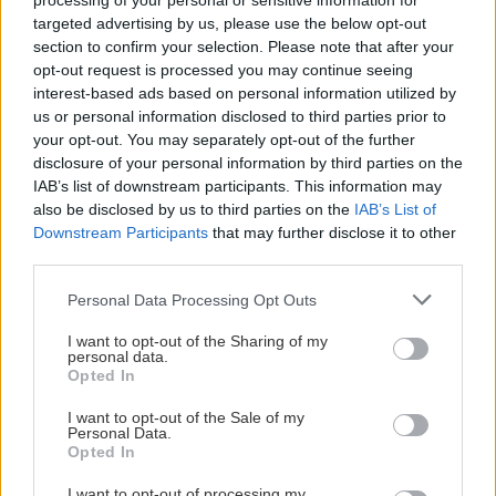
processing of your personal or sensitive information for
targeted advertising by us, please use the below opt-out
section to confirm your selection. Please note that after your
opt-out request is processed you may continue seeing
interest-based ads based on personal information utilized by
us or personal information disclosed to third parties prior to
your opt-out. You may separately opt-out of the further
disclosure of your personal information by third parties on the
IAB’s list of downstream participants. This information may
also be disclosed by us to third parties on the
IAB’s List of
Downstream Participants
that may further disclose it to other
Σε έναν όμορφο, ψηλοτάβανο χώρο όπου
third parties.
κυριαρχούν το ξύλο και τα φωτεινά χρώματα, η
Please note that this website/app uses one or more Google
Personal Data Processing Opt Outs
«Βόλτα» μας σερβίρει κάθε βράδυ σπιτική,
services and may gather and store information including but
not limited to your visit or usage behaviour. You may click to
I want to opt-out of the Sharing of my
μαμαδίσια και οικονομική κουζίνα: Οι μεζέδες
personal data.
grant or deny consent to Google and its third-party tags to
κυμαίνονται στα 4€, τα κυρίως πιάτα στα 8€, η
Opted In
use your data for below specified purposes in below Google
κρητική ρακή ρέει άφθονη, το ίδιο και οι μπύρες
consent section.
I want to opt-out of the Sale of my
Personal Data.
από ελληνικές ζυθοποιίες. Στα συν, οι ωραίες
Opted In
σαρακοστιανές γεύσεις που έχουν προστεθεί στο
I want to opt-out of processing my