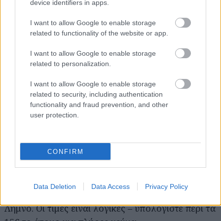
device identifiers in apps.
I want to allow Google to enable storage
related to functionality of the website or app.
I want to allow Google to enable storage
related to personalization.
Στην όμορφη πετρόχτιστη σάλα αυτού του
συμπαθέστατου μεζεδοπωλείου, πιάνουμε θέση
I want to allow Google to enable storage
related to security, including authentication
κοντά στα λουλουδιασμένα παράθυρα και
functionality and fraud prevention, and other
δοκιμάζουμε λαχταριστά καισαροπιτάκια,
user protection.
μανιτάρια με κρέμα βαλσάμικου, μελιτζάνα
φούρνο, τηγανιά «μπουρλότο» με αρμένικο
σουτζούκι, σουτζουκάδα, κοκκινιστό μοσχάρι,
CONFIRM
σπετσοφάι, και άλλους χειροποίητους μεζέδες
μαζί με ρακή από την Κρήτη, τσίπουρο από τον
Data Deletion
Data Access
Privacy Policy
Τύρναβο, ούζο από τη Μυτιλήνη και κρασί από τη
Λήμνο. Οι τιμές είναι λογικές – υπολογίστε περί τα