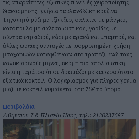
τις απαραίτητες εξωτικές πινελιές χειροποίητης
διακόσμησης, γνήσια ταϋλανδέζικη κουζίνα.
Τηγανητό ρύζι με τζίντζερ, σαλάτες με μάνγκο,
κοτόπουλο με σάλτσα φιστικού, γαρίδες με
σάλτσα στρειδιού, κάρι με αρακά και μπαμπού, και
άλλες ωραίες συνταγές με ισορροπημένη χρήση
μπαχαρικών καταφθάνουν στο τραπέζι, ενώ τους
καλοκαιρινούς μήνες, ακόμη πιο απολαυστική
είναι η ταράτσα όπου δοκιμάζουμε και ωραιότατα
εξωτικά κοκτέιλ. Ο λογαριασμός για πλήρες γεύμα
μαζί με κοκτέιλ κυμαίνεται στα 25€ το άτομο.
Περιβολάκι
Αθηναίου 7 & Πλατεία Ηούς, τηλ.: 2130237687