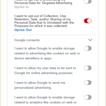
μενού, όπως το ριζότο με θαλασσινά, το ξιδάτο
Personal Data for Targeted Advertising.
Opted In
χταπόδι, η ταραμοσαλάτα και η κάπαρη στιφάδο.
Φημισμένες είναι και οι τηγανητές πατάτες της
I want to opt-out of Collection, Use,
Retention, Sale, and/or Sharing of my
Βόλτας, ενώ δεν λέμε όχι και στο ρολό
Personal Data that Is Unrelated with the
Purposes for which it was collected.
κοτόπουλου ή τα λουκάνικα κουνελιού. Δεν
Opted Out
αποκλείεται τις Παρασκευές να πετύχετε και live
Google consents
μουσικές βραδιές, που εγκαινιάστηκαν πρόσφατα.
Ο λογαριασμός κυμαίνεται στα 15€ κατ’ άτομο.
I want to allow Google to enable storage
related to advertising like cookies on web or
device identifiers in apps.
Πετραλώνι
Πλατεία Ηούς και Αθηνοδώρου 18, τηλ:
I want to allow my user data to be sent to
Google for online advertising purposes.
2103478547
I want to allow Google to send me
personalized advertising.
I want to allow Google to enable storage
related to analytics like cookies on web or