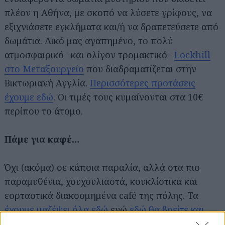
πλέον η Αθήνα, με σκοπό να λύσετε γρίφους, να
εξιχνιάσετε εγκλήματα και/ή να δραπετεύσετε από
δωμάτια. Δικό μας αγαπημένο, το πολύ
ατμοσφαιρικό –και ολίγον τρομακτικό–
Lockhill
στο Μεταξουργείο
που διαδραματίζεται στην
Βικτωριανή Αγγλία.
Περισσότερες προτάσεις
έχουμε εδώ
. Οι τιμές τους κυμαίνονται στα 10€
περίπου το άτομο.
Πάμε για καφέ…
Αναζήτηση
για...
Όχι (ακόμα) σε κάποια παραλία, αλλά στα πιο
παραμυθένια, χουχουλιαστά, κουκλίστικα και
εορταστικά διακοσμημένα café της πόλης. Τα
έχουμε μαζέψει όλα εδώ
ενώ
εδώ θα βρείτε και
όλα εκείνα που έχουν τζάκι
για έξτρα δόση