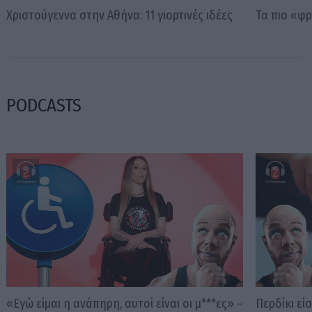
Χριστούγεννα στην Αθήνα: 11 γιορτινές ιδέες
Τα πιο «φ
PODCASTS
«Εγώ είμαι η ανάπηρη, αυτοί είναι οι μ***ες» –
Περδίκι εί