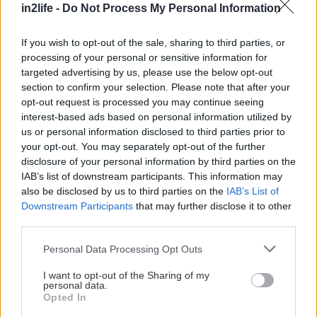
in2life -
Do Not Process My Personal Information
θαλπωρής.
If you wish to opt-out of the sale, sharing to third parties, or
Κι αν μας αντέξει η σκηνή…
processing of your personal or sensitive information for
targeted advertising by us, please use the below opt-out
section to confirm your selection. Please note that after your
Περισσότερες από 200 παραστάσεις παίζονται
opt-out request is processed you may continue seeing
αυτή τη στιγμή που μιλάμε στα θέατρα της πόλης,
interest-based ads based on personal information utilized by
us or personal information disclosed to third parties prior to
κι εσείς ακόμα δεν έχετε δει ούτε μία; Ξεκινήστε να
your opt-out. You may separately opt-out of the further
διαλέγετε από
τα “SOS” που έχουμε συγκεντρώσει
disclosure of your personal information by third parties on the
εδώ
και δείτε αναλυτικά τις υπόλοιπες προτάσεις
IAB’s list of downstream participants. This information may
also be disclosed by us to third parties on the
IAB’s List of
μας στη
στήλη του Θεάτρου του in2life
.
Downstream Participants
that may further disclose it to other
third parties.
Θα χορέψουμε καθόλου;
Please note that this website/app uses one or more Google
Personal Data Processing Opt Outs
services and may gather and store information including but
Αν θα χορέψουμε λέει! Γίνονται γιορτές χωρίς
not limited to your visit or usage behaviour. You may click to
I want to opt-out of the Sharing of my
personal data.
grant or deny consent to Google and its third-party tags to
χορό; Τα πάρτι της πόλης, που έχουμε
Opted In
use your data for below specified purposes in below Google
συγκεντρωμένα εδώ
έχουν απ’ όλα (και 80s