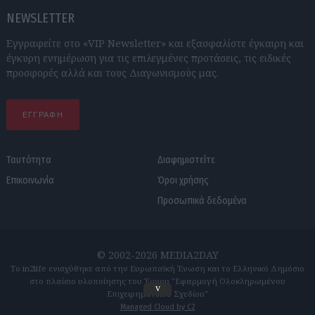
NEWSLETTER
Εγγραφείτε στο «VIP Newsletter» και εξασφαλίστε έγκαιρη και
έγκυρη ενημέρωση για τις επιλεγμένες προτάσεις, τις ειδικές
προσφορές αλλά και τους Διαγωνισμούς μας.
ΕΓΓΡΑΦΗ
Ταυτότητα
Διαφημιστείτε
Επικοινωνία
Όροι χρήσης
Προσωπικά δεδομένα
© 2002-2026 MEDIA2DAY
Το in2life ενισχύθηκε από την Ευρωπαϊκή Ένωση και το Ελληνικό Δημόσιο
στο πλαίσιο υλοποίησης του Έργου "Εφαρμογή Ολοκληρωμένου
v
Επιχειρηματικού Σχεδίου"
Managed Cloud by C2