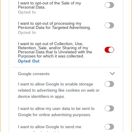
consent section.
I want to opt-out of the Sale of my
νοσταλγία με Μπίγαλη-Πωλίνα ή Tonis Sfinos και
Personal Data.
Opted In
ωραίες σύγχρονες ντούμπσι-ντουμπς μουσικές)
ενώ ταυτόχρονα οι μουσικές σκηνές έχουν την
I want to opt-out of processing my
Personal Data for Targeted Advertising.
τιμητική τους τις γιορτινές τούτες μέρες.
Opted In
Συγκεντρωμένες
θα τις βρείτε όλες εδώ
.
I want to opt-out of Collection, Use,
Retention, Sale, and/or Sharing of my
Personal Data that Is Unrelated with the
Purposes for which it was collected.
Opted Out
Google consents
I want to allow Google to enable storage
related to advertising like cookies on web or
device identifiers in apps.
I want to allow my user data to be sent to
Google for online advertising purposes.
I want to allow Google to send me