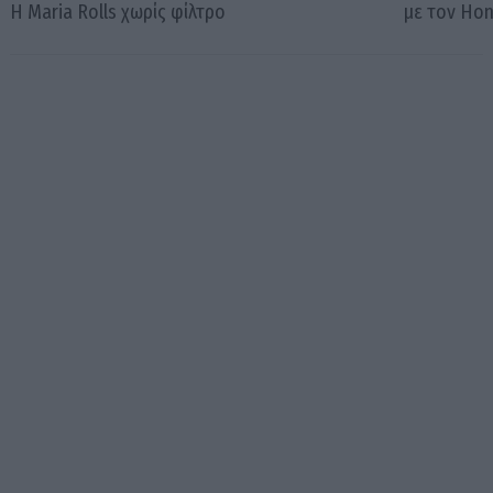
Η Maria Rolls χωρίς φίλτρο
με τον Ho