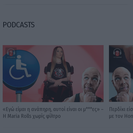
PODCASTS
«Εγώ είμαι η ανάπηρη, αυτοί είναι οι μ***ες» –
Περδίκι εί
Η Maria Rolls χωρίς φίλτρο
με τον Ho