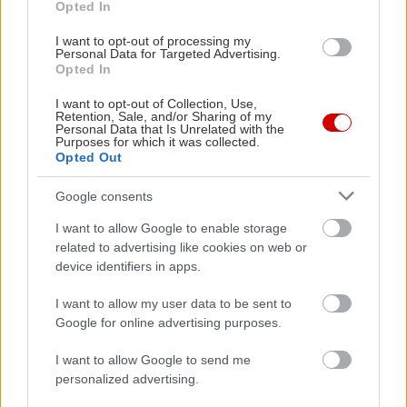
Opted In
I want to opt-out of processing my
Personal Data for Targeted Advertising.
Opted In
I want to opt-out of Collection, Use,
Retention, Sale, and/or Sharing of my
Personal Data that Is Unrelated with the
Purposes for which it was collected.
Opted Out
Ό,τι πιο κοντινό σε αίσθηση ορεινού καταφυγίου,
Google consents
το Safe House βρίσκεται μέσα στη φύση της
I want to allow Google to enable storage
περιοχής του Διόνυσου, και διαθέτει ούτε ένα,
related to advertising like cookies on web or
ούτε δύο, αλλά τρία τζάκια, πλαισιωμένα από
device identifiers in apps.
ξύλινους πάγκους, τραπεζάκια και άνετες
I want to allow my user data to be sent to
πολυθρόνες, σε έναν χώρο που κυριαρχεί η πέτρα
Google for online advertising purposes.
και το ξύλο. Σκηνικό ιδανικό εν ολίγοις για να
I want to allow Google to send me
βουτήξουμε τα χείλη μας σε μια κούπα αχνιστό
personalized advertising.
καφέ και – αν πεινάσουμε – να δοκιμάσουμε τις