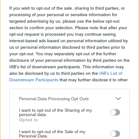
Το πιο cozy all day στέκι των βορείων προαστίων
If you wish to opt-out of the sale, sharing to third parties, or
processing of your personal or sensitive information for
έχει κάτι για όλες τις ώρες: Καφέ από τις 9 το
targeted advertising by us, please use the below opt-out
πρωί, διαλεχτές ετικέτες κρασιού από το
section to confirm your selection. Please note that after your
μεσημέρι, κοκτέιλ και ωραία DJ set το βράδυ, με
opt-out request is processed you may continue seeing
interest-based ads based on personal information utilized by
ενδιαφέρουσες θεματικές βραδιές, από black
us or personal information disclosed to third parties prior to
music και latino party μέχρι μουσικές της Νέας
your opt-out. You may separately opt-out of the further
Ορλεάνης. Αυτήν την περίοδο ντύνεται
disclosure of your personal information by third parties on the
IAB’s list of downstream participants. This information may
χριστουγεννιάτικα και μας καλεί να αράξουμε
also be disclosed by us to third parties on the
IAB’s List of
στους καναπέδες του για λαχταριστό καφεδάκι
Downstream Participants
that may further disclose it to other
και βουτήματα, πλάι στο τζάκι.
third parties.
Please note that this website/app uses one or more Google
Personal Data Processing Opt Outs
Safe House
services and may gather and store information including but
not limited to your visit or usage behaviour. You may click to
I want to opt-out of the Sharing of my
personal data.
grant or deny consent to Google and its third-party tags to
Opted In
use your data for below specified purposes in below Google
consent section.
I want to opt-out of the Sale of my
Personal Data.