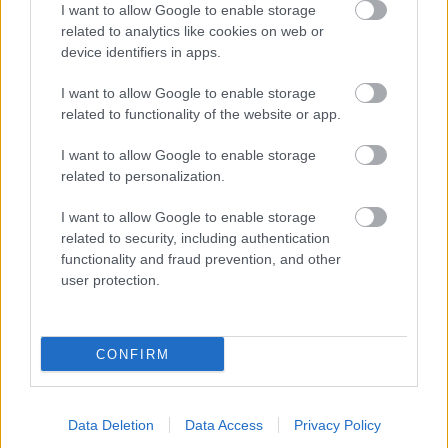
νοστιμιές του εκλεκτού μενού το οποίο
I want to allow Google to enable storage
related to analytics like cookies on web or
περιλαμβάνει σαλάτες, σπιτικές σούπες και
device identifiers in apps.
φρέσκες μακαρονάδες.
I want to allow Google to enable storage
related to functionality of the website or app.
I want to allow Google to enable storage
related to personalization.
I want to allow Google to enable storage
related to security, including authentication
functionality and fraud prevention, and other
user protection.
CONFIRM
Data Deletion
Data Access
Privacy Policy