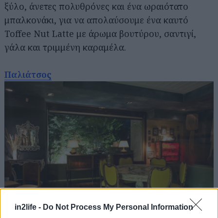
ξύλο, άνετες πολυθρόνες και ένα ωραιότατο
μπαλκονάκι, για να απολαύσουμε ένα καυτό
Toffee Nut Latte με άρωμα βουτύρου, σαντιγί,
γάλα και τριμμένη καραμέλα.
Παλιάτσος
Αναζήτηση
για...
in2life -
Do Not Process My Personal Information