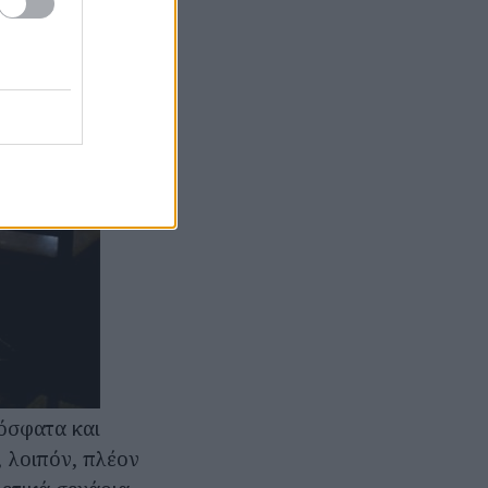
όσφατα και
 λοιπόν, πλέον