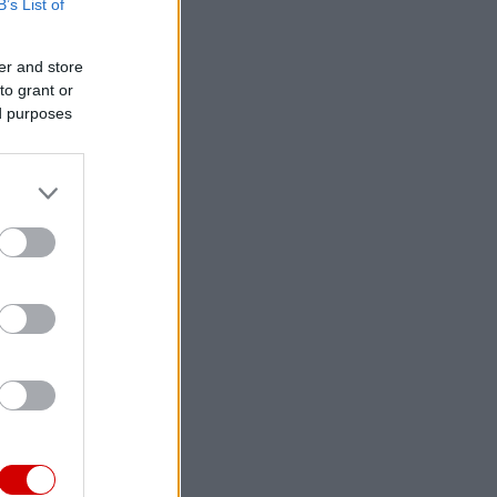
B’s List of
er and store
to grant or
ed purposes