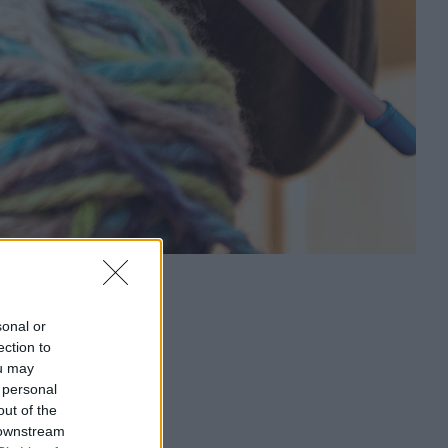
sonal or
ection to
ou may
 personal
out of the
 downstream