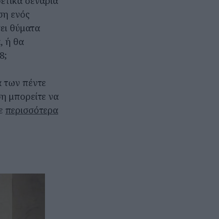
ετικά σενάρια
ση ενός
ει θύματα
, ή θα
8;
α των πέντε
ση μπορείτε να
τε
περισσότερα