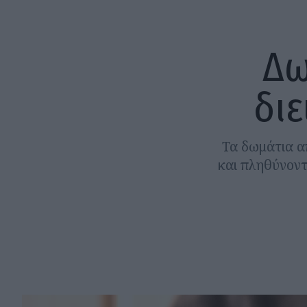
Δω
δι
Τα δωμάτια α
και πληθύνοντ