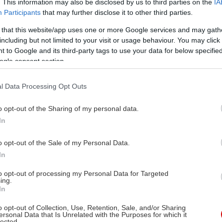
. This information may also be disclosed by us to third parties on the
IA
Participants
that may further disclose it to other third parties.
 that this website/app uses one or more Google services and may gath
including but not limited to your visit or usage behaviour. You may click 
 to Google and its third-party tags to use your data for below specifi
ogle consent section.
l Data Processing Opt Outs
o opt-out of the Sharing of my personal data.
In
o opt-out of the Sale of my Personal Data.
In
to opt-out of processing my Personal Data for Targeted
ing.
In
o opt-out of Collection, Use, Retention, Sale, and/or Sharing
ersonal Data that Is Unrelated with the Purposes for which it
lected.