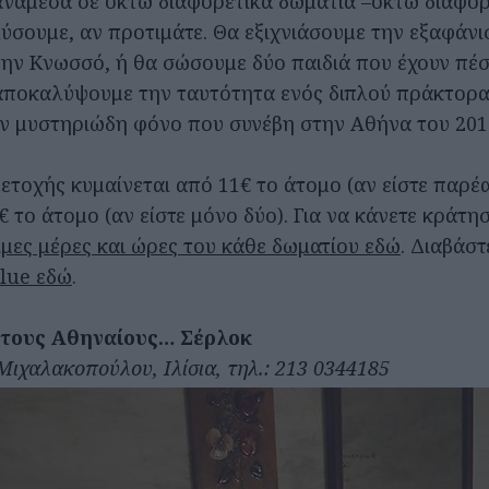
ανάμεσα σε οκτώ διαφορετικά δωμάτια –οκτώ διαφορ
λύσουμε, αν προτιμάτε. Θα εξιχνιάσουμε την εξαφάνι
ην Κνωσσό, ή θα σώσουμε δύο παιδιά που έχουν πέσ
ποκαλύψουμε την ταυτότητα ενός διπλού πράκτορα
ν μυστηριώδη φόνο που συνέβη στην Αθήνα του 201
ετοχής κυμαίνεται από 11€ το άτομο (αν είστε παρέ
 το άτομο (αν είστε μόνο δύο). Για να κάνετε κράτη
ιμες μέρες και ώρες του κάθε δωματίου εδώ
. Διαβάσ
Clue εδώ
.
α τους Αθηναίους… Σέρλοκ
Μιχαλακοπούλου, Ιλίσια, τηλ.: 213 0344185