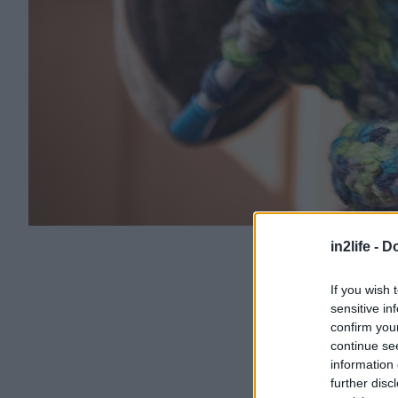
in2life -
Do
If you wish 
sensitive in
confirm you
continue se
information 
further disc