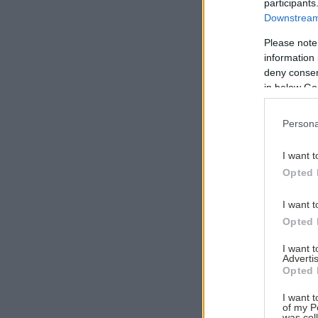
participants
Downstream 
Please note
information 
Αναζήτηση
deny consent
για...
in below Go
Persona
I want t
Opted 
I want t
Opted 
I want 
Advertis
Opted 
I want t
of my P
was col