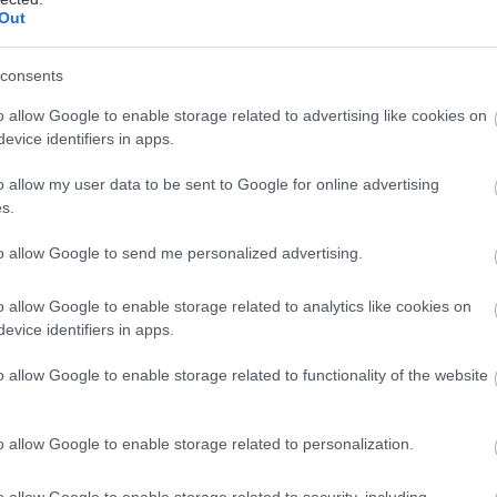
Out
consents
νάδη
o allow Google to enable storage related to advertising like cookies on
evice identifiers in apps.
σει καλά-καλά έναν χρόνο παρουσίας στην Ελλάδα, κ
 μανία, με τις κρατήσεις να δυσκολεύουν όσο περνά 
o allow my user data to be sent to Google for online advertising
ωμάτια απόδρασης και μυστηρίου, στα οποία καλούμα
s.
έα μας, ντετέκτιβ για μια ώρα, να συλλέξουμε στοιχε
to allow Google to send me personalized advertising.
 αποδράσουμε –ή και όχι– από ένα δωμάτιο στο οποίο
 Τα σενάρια αυξάνονται και πληθύνονται, και γίνοντα
o allow Google to enable storage related to analytics like cookies on
ο περνά ο καιρός (με επικούς τίτλους σαν το CSI Th
evice identifiers in apps.
on the Wall) ενώ το κόστος σε αρκετές περιπτώσεις
o allow Google to enable storage related to functionality of the website
τέιλ. Τι λέτε, θα δεχτείτε την πρόκληση;
o allow Google to enable storage related to personalization.
 Ο πρώτος διδάξας
ι Ίωνος Δραγούμη, Χίλτον, τηλ.: 210 7212018
o allow Google to enable storage related to security, including