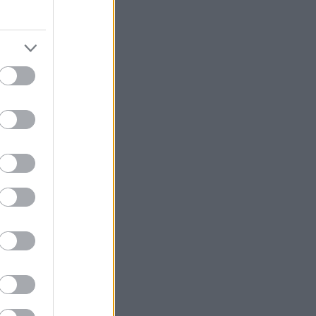
αι ήδη
ο καιρός. Ο
στε να γίνουμε,
ία, να λύσουμε
 είμαστε
ι όλο και πιο
essaloniki ή το
 δεν ξεπερνά