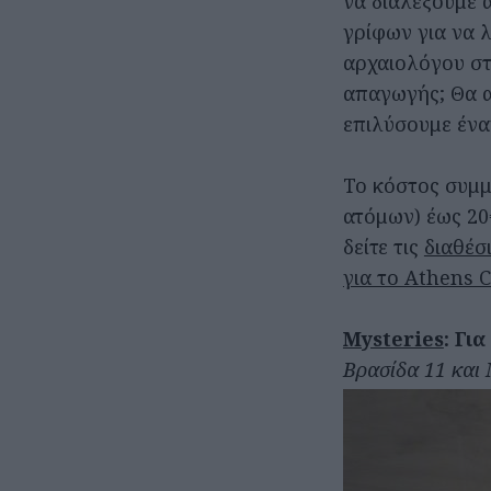
να διαλέξουμε 
γρίφων για να 
αρχαιολόγου στ
απαγωγής; Θα α
επιλύσουμε ένα
Το κόστος συμμ
ατόμων) έως 20€
δείτε τις
διαθέσ
για το Athens 
Mysteries
: Γι
Βρασίδα 11 και 