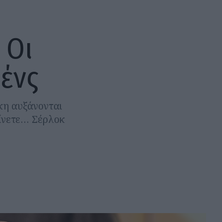
 Οι
ένς
κη αυξάνονται
γίνετε… Σέρλοκ