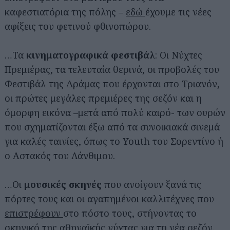
καφεστιατόρια της πόλης –
εδώ
έχουμε τις νέες
αφίξεις του φετινού φθινοπώρου.
…Τα
κινηματογραφικά
φεστιβάλ
: Οι Νύχτες
Πρεμιέρας, τα τελευταία θερινά, οι προβολές του
Φεστιβάλ της Δράμας που έρχονται στο Τριανόν,
οι πρώτες μεγάλες πρεμιέρες της σεζόν και η
όμορφη εικόνα –μετά από πολύ καιρό- των ουρών
που σχηματίζονται έξω από τα συνοικιακά σινεμά
για καλές ταινίες, όπως το Youth του Σορεντίνο ή
ο Αστακός του Λάνθιμου.
…Οι
μουσικές
σκηνές
που ανοίγουν ξανά τις
πόρτες τους και οι αγαπημένοι καλλιτέχνες που
επιστρέφουν
στο πόστο τους, στήνοντας το
σκηνικό της αθηναϊκής νύχτας για τη νέα σεζόν.