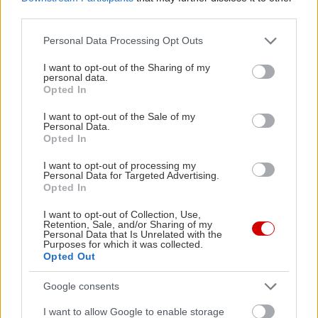
third parties.
Please note that this website/app uses one or more Google
Personal Data Processing Opt Outs
services and may gather and store information including but
not limited to your visit or usage behaviour. You may click to
I want to opt-out of the Sharing of my
personal data.
grant or deny consent to Google and its third-party tags to
Opted In
use your data for below specified purposes in below Google
consent section.
I want to opt-out of the Sale of my
Personal Data.
Opted In
I want to opt-out of processing my
Personal Data for Targeted Advertising.
Opted In
I want to opt-out of Collection, Use,
Retention, Sale, and/or Sharing of my
Personal Data that Is Unrelated with the
Purposes for which it was collected.
Opted Out
Google consents
I want to allow Google to enable storage