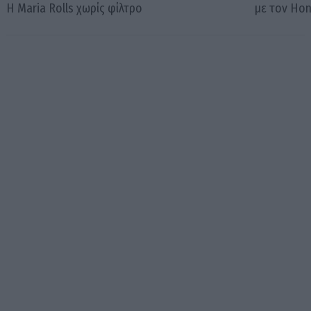
Η Maria Rolls χωρίς φίλτρο
με τον Ho