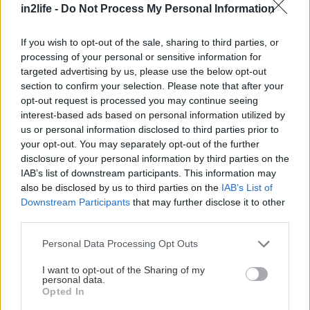
in2life -
Do Not Process My Personal Information
If you wish to opt-out of the sale, sharing to third parties, or
processing of your personal or sensitive information for
targeted advertising by us, please use the below opt-out
section to confirm your selection. Please note that after your
opt-out request is processed you may continue seeing
interest-based ads based on personal information utilized by
us or personal information disclosed to third parties prior to
your opt-out. You may separately opt-out of the further
disclosure of your personal information by third parties on the
IAB’s list of downstream participants. This information may
also be disclosed by us to third parties on the
IAB’s List of
Downstream Participants
that may further disclose it to other
third parties.
Please note that this website/app uses one or more Google
Personal Data Processing Opt Outs
services and may gather and store information including but
Evolution: Tommy Four Seven και Axel
not limited to your visit or usage behaviour. You may click to
I want to opt-out of the Sharing of my
personal data.
grant or deny consent to Google and its third-party tags to
Karakasis στο Βυρσοδεψείο
Opted In
use your data for below specified purposes in below Google