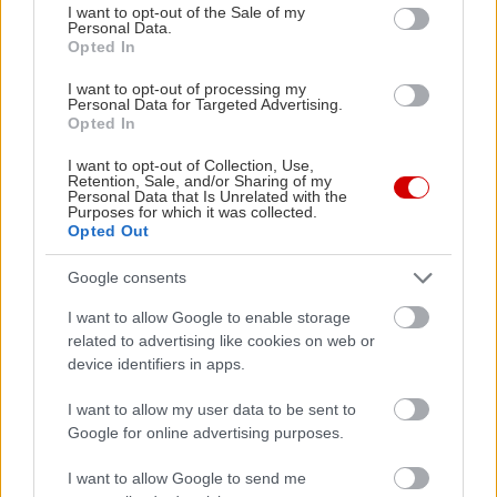
5 Δεκεμβρίου
consent section.
I want to opt-out of the Sale of my
Επιμένοντας στα σκληρά techno μονοπάτια, η
Personal Data.
Opted In
ομάδα Evolution μετά από ένα ξεσηκωτικό πάρτι
I want to opt-out of processing my
με τον Umek στις αρχές Οκτώβρη επιστρέφει
Personal Data for Targeted Advertising.
δυναμικά με ένα ακόμα event, στο οποίο τα μέχρι
Opted In
στιγμής ονόματα που έχουν ανακοινωθεί είναι ο
I want to opt-out of Collection, Use,
Retention, Sale, and/or Sharing of my
Tommy Four Seven, αναπόσπαστο κομμάτι της
Personal Data that Is Unrelated with the
Purposes for which it was collected.
CLR του Chris Liebing, και ο «δικός μας» Axel
Opted Out
Karakasis, εμβληματική φυσιογνωμία στην
εγχώρια και διεθνή techno σκηνή. Τιμές
Google consents
εισιτηρίων και τα υπόλοιπα ονόματα του event
I want to allow Google to enable storage
αναμένεται να ανακοινωθούν σύντομα.
related to advertising like cookies on web or
device identifiers in apps.
I want to allow my user data to be sent to
Google for online advertising purposes.
I want to allow Google to send me