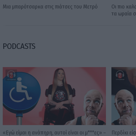
Μια μπαρότσαρκα στις πιάτσες του Μετρό
Οι πιο καλ
τα ωραία σ
PODCASTS
«Εγώ είμαι η ανάπηρη, αυτοί είναι οι μ***ες» –
Περδίκι εί