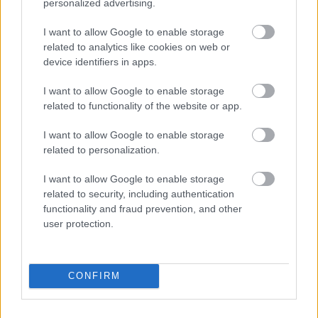
personalized advertising.
I want to allow Google to enable storage
related to analytics like cookies on web or
device identifiers in apps.
I want to allow Google to enable storage
related to functionality of the website or app.
I want to allow Google to enable storage
related to personalization.
I want to allow Google to enable storage
related to security, including authentication
functionality and fraud prevention, and other
user protection.
Τέλος, διπλό… χτύπημα για τους λάτρεις της
χορευτικής μουσικής ετοιμάζεται στις 12
Δεκεμβρίου, οπότε
ο μεν αργεντίνος εξπέρ Shall
CONFIRM
Ocin
εμφανίζεται στο Steam, ξεκινώντας
δυναμικά τη χειμερινή του ζεζόν, ενώ
ο δε Paul