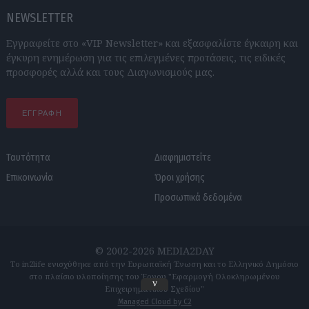
NEWSLETTER
Εγγραφείτε στο «VIP Newsletter» και εξασφαλίστε έγκαιρη και
έγκυρη ενημέρωση για τις επιλεγμένες προτάσεις, τις ειδικές
προσφορές αλλά και τους Διαγωνισμούς μας.
ΕΓΓΡΑΦΗ
Ταυτότητα
Διαφημιστείτε
Επικοινωνία
Όροι χρήσης
Προσωπικά δεδομένα
© 2002-2026 MEDIA2DAY
Το in2life ενισχύθηκε από την Ευρωπαϊκή Ένωση και το Ελληνικό Δημόσιο
στο πλαίσιο υλοποίησης του Έργου "Εφαρμογή Ολοκληρωμένου
v
Επιχειρηματικού Σχεδίου"
Managed Cloud by C2