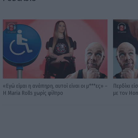
«Εγώ είμαι η ανάπηρη, αυτοί είναι οι μ***ες» –
Περδίκι εί
Η Maria Rolls χωρίς φίλτρο
με τον Ho