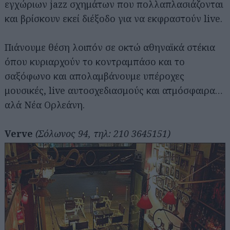
εγχώριων jazz σχημάτων που πολλαπλασιάζονται
και βρίσκουν εκεί διέξοδο για να εκφραστούν live.
Πιάνουμε θέση λοιπόν σε οκτώ αθηναϊκά στέκια
όπου κυριαρχούν το κοντραμπάσο και το
σαξόφωνο και απολαμβάνουμε υπέροχες
μουσικές, live αυτοσχεδιασμούς και ατμόσφαιρα…
αλά Νέα Ορλεάνη.
Verve
(Σόλωνος 94, τηλ: 210 3645151)