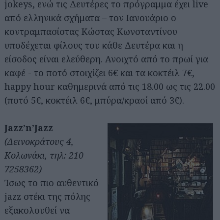
jokeys, ενώ τις Δευτέρες το πρόγραμμα έχει live
από ελληνικά σχήματα – τον Ιανουάριο ο
κοντραμπασίστας Κώστας Κωνσταντίνου
υποδέχεται φίλους του κάθε Δευτέρα και η
είσοδος είναι ελεύθερη. Ανοιχτό από το πρωί για
καφέ - το ποτό στοιχίζει 6€ και τα κοκτέιλ 7€,
happy hour καθημερινά από τις 18.00 ως τις 22.00
(ποτό 5€, κοκτέιλ 6€, μπύρα/κρασί από 3€).
Jazz’n’Jazz
(Δεινοκράτους 4,
Κολωνάκι, τηλ: 210
7258362)
Ίσως το πιο αυθεντικό
jazz στέκι της πόλης
εξακολουθεί να