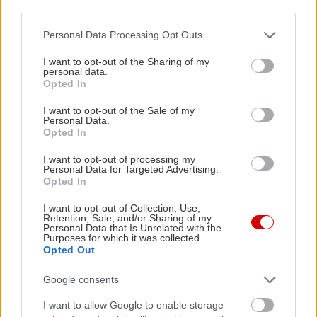
third parties.
Please note that this website/app uses one or more Google
Personal Data Processing Opt Outs
services and may gather and store information including but
not limited to your visit or usage behaviour. You may click to
I want to opt-out of the Sharing of my
personal data.
grant or deny consent to Google and its third-party tags to
Opted In
use your data for below specified purposes in below Google
consent section.
I want to opt-out of the Sale of my
Personal Data.
Opted In
I want to opt-out of processing my
Personal Data for Targeted Advertising.
Opted In
Συστήθηκε πριν είκοσι χρόνια στο αθηναϊκό κοινό
I want to opt-out of Collection, Use,
Retention, Sale, and/or Sharing of my
ως Café Asante, και είδε από την σκηνή του να
Personal Data that Is Unrelated with the
Purposes for which it was collected.
περνούν όλοι εκείνοι που αποτελούν σήμερα την
Opted Out
«ολοζώντανη» jazz σκηνή της Ελλάδας. Σήμερα,
Google consents
συνεχίζει να παρουσιάζει συχνά live από ελληνικά
σχήματα – την τελευταία εβδομάδα πέρασαν από
I want to allow Google to enable storage