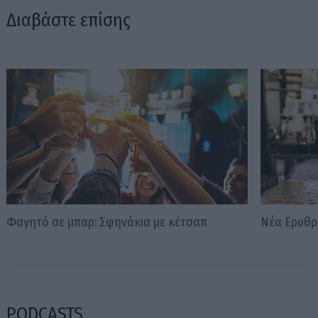
Διαβάστε επίσης
Φαγητό σε μπαρ: Σφηνάκια με κέτσαπ
Νέα Ερυθρ
PODCASTS