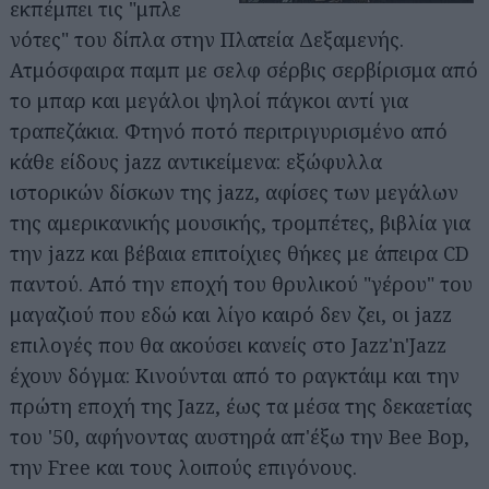
εκπέμπει τις "μπλε
νότες" του δίπλα στην Πλατεία Δεξαμενής.
Ατμόσφαιρα παμπ με σελφ σέρβις σερβίρισμα από
το μπαρ και μεγάλοι ψηλοί πάγκοι αντί για
τραπεζάκια. Φτηνό ποτό περιτριγυρισμένο από
κάθε είδους jazz αντικείμενα: εξώφυλλα
ιστορικών δίσκων της jazz, αφίσες των μεγάλων
της αμερικανικής μουσικής, τρομπέτες, βιβλία για
την jazz και βέβαια επιτοίχιες θήκες με άπειρα CD
παντού. Από την εποχή του θρυλικού "γέρου" του
μαγαζιού που εδώ και λίγο καιρό δεν ζει, οι jazz
επιλογές που θα ακούσει κανείς στο Jazz'n'Jazz
έχουν δόγμα: Κινούνται από το ραγκτάιμ και την
πρώτη εποχή της Jazz, έως τα μέσα της δεκαετίας
του '50, αφήνοντας αυστηρά απ'έξω την Bee Bop,
την Free και τους λοιπούς επιγόνους.