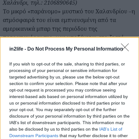
Χαλάνδρι, τηλ.: 2106890645)
Το μικρό «παράνομο» μυστικό του Χαλανδρίου –η
ατμόσφαιρά του είναι εμπνευσμένη από τα
αμερικανικά μπαρ της περιόδου της
ποτοαπαγόρευσης- μας υποδέχεται στο ζεστό,
ξύλινο εσωτερικό του, μας σερβίρει
in2life -
Do Not Process My Personal Information
καλοφτιαγμένα κοκτέιλ, και μας αφήνει να
απολαύσουμε τις αποκλειστικά ‘20s και ‘30s
If you wish to opt-out of the sale, sharing to third parties, or
processing of your personal or sensitive information for
μουσικές, με αδυναμία στην jazz και τις swing
targeted advertising by us, please use the below opt-out
μελωδίες. Κυρίαρχο «(οινο)πνεύμα» στο
section to confirm your selection. Please note that after your
Speakeasy, το ουίσκι, και μάλιστα σε αξιόλογη
opt-out request is processed you may continue seeing
interest-based ads based on personal information utilized by
ποικιλία, ενώ οι τιμές ξεκινούν από τα 6€.
us or personal information disclosed to third parties prior to
your opt-out. You may separately opt-out of the further
Café Αλάβαστρον
(Δαμάρεως 78, Παγκράτι, τηλ:
disclosure of your personal information by third parties on the
IAB’s list of downstream participants. This information may
2107560102)
also be disclosed by us to third parties on the
IAB’s List of
Downstream Participants
that may further disclose it to other