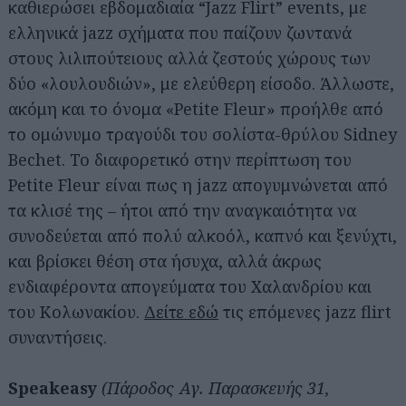
καθιερώσει εβδομαδιαία “Jazz Flirt” events, με
ελληνικά jazz σχήματα που παίζουν ζωντανά
στους λιλιπούτειους αλλά ζεστούς χώρους των
δύο «λουλουδιών», με ελεύθερη είσοδο. Άλλωστε,
ακόμη και το όνομα «Petite Fleur» προήλθε από
το ομώνυμο τραγούδι του σολίστα-θρύλου Sidney
Bechet. Το διαφορετικό στην περίπτωση του
Petite Fleur είναι πως η jazz απογυμνώνεται από
τα κλισέ της – ήτοι από την αναγκαιότητα να
συνοδεύεται από πολύ αλκοόλ, καπνό και ξενύχτι,
και βρίσκει θέση στα ήσυχα, αλλά άκρως
Αναζήτηση
για...
ενδιαφέροντα απογεύματα του Χαλανδρίου και
του Κολωνακίου.
Δείτε εδώ
τις επόμενες jazz flirt
συναντήσεις.
Speakeasy
(Πάροδος Αγ. Παρασκευής 31,