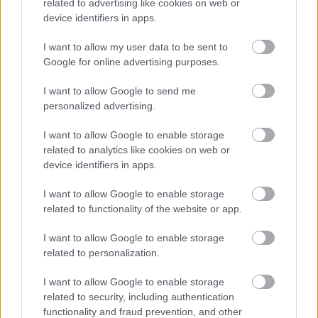
την σκηνή ο Γιώργος Κοντραφούρης, ο Μιχάλης
related to advertising like cookies on web or
device identifiers in apps.
Τσαντίλας, οι BET και οι Next Step Quintet –
ενημερωθείτε από την αντίστοιχη σελίδα στο
I want to allow my user data to be sent to
Google for online advertising purposes.
Facebook για τα επόμενα events – η είσοδος
στοιχίζει 3€.
I want to allow Google to send me
personalized advertising.
Half Note Jazz Club
(Τριβωνιανού 17, Μετς, τηλ:
I want to allow Google to enable storage
210 9213310 και 210 9213360)
related to analytics like cookies on web or
device identifiers in apps.
I want to allow Google to enable storage
related to functionality of the website or app.
I want to allow Google to enable storage
related to personalization.
I want to allow Google to enable storage
related to security, including authentication
functionality and fraud prevention, and other