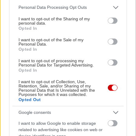
λαχανικά. Συνοδεία χύμα κρασιού, ο λογαριασμός
Please note that this website/app uses one or more Google
Personal Data Processing Opt Outs
services and may gather and store information including but
δεν ξεπερνά τα 15€/ άτομο.
not limited to your visit or usage behaviour. You may click to
I want to opt-out of the Sharing of my
personal data.
grant or deny consent to Google and its third-party tags to
Opted In
Σαντορινιός
use your data for below specified purposes in below Google
consent section.
Δωριέων 8, τηλ: 210 3451629
I want to opt-out of the Sale of my
Personal Data.
Opted In
I want to opt-out of processing my
Personal Data for Targeted Advertising.
Opted In
I want to opt-out of Collection, Use,
Retention, Sale, and/or Sharing of my
Personal Data that Is Unrelated with the
Purposes for which it was collected.
Opted Out
Google consents
I want to allow Google to enable storage
related to advertising like cookies on web or
device identifiers in apps.