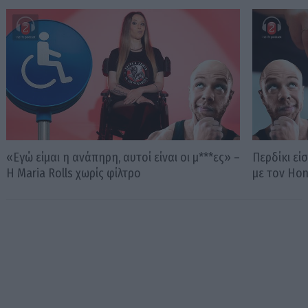
«Εγώ είμαι η ανάπηρη, αυτοί είναι οι μ***ες» –
Περδίκι εί
Η Maria Rolls χωρίς φίλτρο
με τον Ho