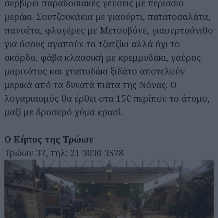
σερβίρει παραδοσιακές γεύσεις με περίσσιο
μεράκι. Σουτζουκάκια με γιαούρτι, πατατοσαλάτα,
πανσέτα, φλογέρες με Μετσοβόνε, γιαουρτοάνιθο
για όσους αγαπούν το τζατζίκι αλλά όχι το
σκόρδο, φάβα κλασσική με κρεμμυδάκι, γαύρος
μαρινάτος και χταποδάκι ξιδάτο αποτελούν
μερικά από τα δυνατά πιάτα της Νόνας. Ο
λογαριασμός θα έρθει στα 15€ περίπου το άτομο,
μαζί με δροσερό χύμα κρασί.
Ο Κήπος της Τρώων
Τρώων 37, τηλ: 21 3030 3578
Αναζήτηση
για...