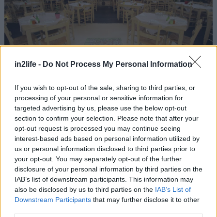
in2life -
Do Not Process My Personal Information
If you wish to opt-out of the sale, sharing to third parties, or
Άνετα λευκά τραπεζάκια, πέτρινοι τοίχοι με
processing of your personal or sensitive information for
ξύλινα τελάρα και αναρριχώμενα φυτά φτιάχνουν
targeted advertising by us, please use the below opt-out
έναν νόστιμο «κήπο» στα Πετράλωνα, στον
section to confirm your selection. Please note that after your
opt-out request is processed you may continue seeing
απολαμβάνουμε παραδοσιακά μεζεδάκια και
interest-based ads based on personal information utilized by
κυρίως πιάτα: φλογέρες γεμιστές με τυρί, πατάτες
us or personal information disclosed to third parties prior to
τηγανιτές χεράτες, ψαρονέφρι με σάλτσα
your opt-out. You may separately opt-out of the further
disclosure of your personal information by third parties on the
φρούτων, μοσχαρίσια μπριζόλα γάλακτος,
IAB’s list of downstream participants. This information may
μανιτάρια Μετεώρων με χόρτα και σάλτσα
also be disclosed by us to third parties on the
IAB’s List of
μουστάρδας, μελιτζανοσαλάτα, μοσχαράκι
Downstream Participants
that may further disclose it to other
third parties.
πιπεράτο, ριζότο κοτόπουλου και ζουμερά ψητά