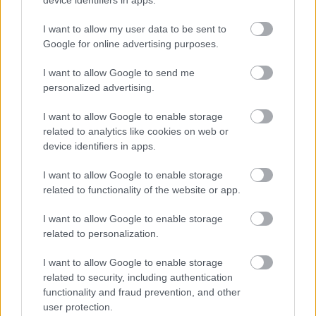
Aσβεστωμένα πεζούλια, βαμμένα μπλε παράθυρα,
I want to allow my user data to be sent to
Google for online advertising purposes.
βαρέλια κρασιού, και το κλασσικό κυκλαδίτικο
πλακόστρωτο, κάνουν τον Σαντορινιό την πιο
I want to allow Google to send me
νησιώτικη αυλή της Αθήνας. Τα τραπεζάκια του
personalized advertising.
στρώνονται με καρό τραπεζομάντηλα και
I want to allow Google to enable storage
στολίζονται με γλαστράκια, πριν φορτωθούν με
related to analytics like cookies on web or
παραδοσιακές σαντορινιές νοστιμιές σαν τους
device identifiers in apps.
ντοματοκεφτέδες και την φάβα, αλλά και με
I want to allow Google to enable storage
σπιτικές πίτες, και κρεατικά στη σχάρα –
related to functionality of the website or app.
εγγυημένη και χορταστικότατη επιλογή η ποικιλία
I want to allow Google to enable storage
κρεατικών. Αφήστε οπωσδήποτε χώρο στο τέλος
related to personalization.
για τα παραδοσιακά κυκλαδίτικα γλυκά. Ο
I want to allow Google to enable storage
λογαριασμός θα κυμανθεί στα 12-15€ το άτομο,
related to security, including authentication
με κρασί.
functionality and fraud prevention, and other
user protection.