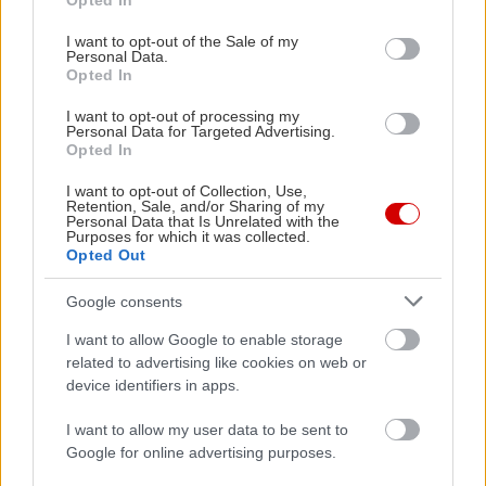
Opted In
use your data for below specified purposes in below Google
consent section.
I want to opt-out of the Sale of my
Personal Data.
Opted In
I want to opt-out of processing my
Personal Data for Targeted Advertising.
Vintage ρούχα και αξεσουάρ από δεύτερο χέρι, σε
Opted In
άριστη κατάσταση και εξίσου καλές τιμές
I want to opt-out of Collection, Use,
διατίθενται καθημερινά στην…
Κρεμάστρα
Retention, Sale, and/or Sharing of my
Personal Data that Is Unrelated with the
(Αλκμήνης 24), μια γουστόζικη μπουτίκ με
Purposes for which it was collected.
Opted Out
φλοράλ δοκιμαστήρια από την οποία δύσκολα θα
φύγετε με άδεια χέρια. Συχνά πυκνά διοργανώνει
Google consents
και μπαζάρ με αξεσουάρ και ρούχα ελλήνων
I want to allow Google to enable storage
δημιουργών σε εξίσου συμφέρουσες τιμές.
related to advertising like cookies on web or
device identifiers in apps.
I want to allow my user data to be sent to
Google for online advertising purposes.