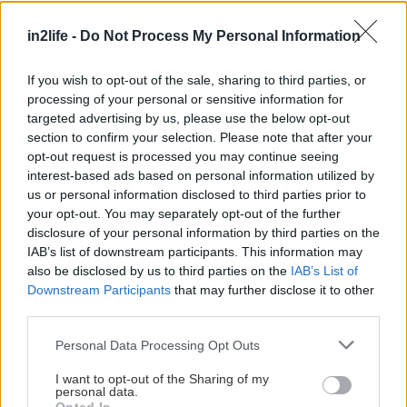
in2life -
Do Not Process My Personal Information
Οι υπογλυκαιμίες στην περιοχή λύνονται με μια
επίσκεψη στο παραμυθένιο
Alice Cakewitch
If you wish to opt-out of the sale, sharing to third parties, or
(Ηούς 42), ένα γλυκοπωλείο που αγαπάει τα
processing of your personal or sensitive information for
muffins, αλλά και άλλες γλυκές αμαρτίες όπως
targeted advertising by us, please use the below opt-out
section to confirm your selection. Please note that after your
brownies, μπισκότα, μιλφέιγ, cupcakes,
opt-out request is processed you may continue seeing
πορτοκαλόπιτες, cheesecake και milkshakes. Και
interest-based ads based on personal information utilized by
όλα αυτά βγαίνουν προς τα έξω και καταλήγουν
us or personal information disclosed to third parties prior to
your opt-out. You may separately opt-out of the further
κατευθείαν στο στόμα μας. Τις Κυριακές σερβίρει
disclosure of your personal information by third parties on the
και brunch με… ενισχύσεις από αλμυρές γεύσεις.
IAB’s list of downstream participants. This information may
also be disclosed by us to third parties on the
IAB’s List of
Downstream Participants
that may further disclose it to other
third parties.
Please note that this website/app uses one or more Google
Personal Data Processing Opt Outs
services and may gather and store information including but
not limited to your visit or usage behaviour. You may click to
I want to opt-out of the Sharing of my
personal data.
grant or deny consent to Google and its third-party tags to