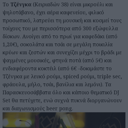
Το
Τζένγκα
(Κειριαδών 38) είναι μικρούλι και
ψηλοτάβανο, έχει αέρα καφενείου, φιλικό
προσωπικό, λατρεύει τη μουσική και κοσμεί τους
τοίχους του με περισσότερα από 300 εξώφυλλα
δίσκων. Ανοίγει από το πρωί για καφεδάκι (από
1,20€), σοκολάτα και τσάι σε μεγάλη ποικιλία
κρύων και ζεστών και συνεχίζει μέχρι το βράδι με
ψαγμένες μουσικές, φτηνά ποτά (από 5€) και
ενδιαφέροντα κοκτέιλ (από 6€ -δοκιμάστε το
Τζένγκα με λευκό ρούμι, spiced ρούμι, triple sec,
φράουλα, μήλο, τσάι, βανίλια και λεμόνι). Τα
Παρασκευοσάββατα όλο και κάποιο θεματικό DJ
Set θα πετύχετε, ενώ συχνά πυκνά διοργανώνουν
και διαγωνισμούς beer pong.