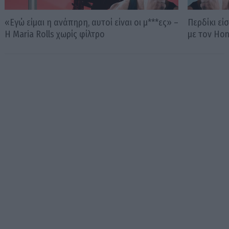
«Εγώ είμαι η ανάπηρη, αυτοί είναι οι μ***ες» –
Περδίκι εί
Η Maria Rolls χωρίς φίλτρο
με τον Ho