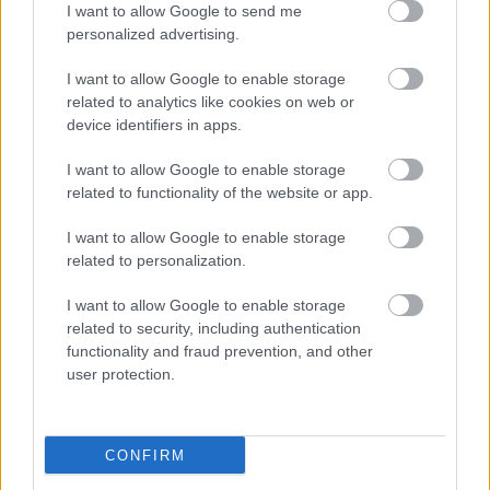
I want to allow Google to send me
personalized advertising.
I want to allow Google to enable storage
related to analytics like cookies on web or
device identifiers in apps.
I want to allow Google to enable storage
related to functionality of the website or app.
I want to allow Google to enable storage
related to personalization.
Yoga με νόημα, αλληλεγγύη, κοινωνική
I want to allow Google to enable storage
ευαισθητοποίηση και άκρως χαμηλές τιμές για
related to security, including authentication
όλους. Αυτή είναι η φιλοσοφία του
The Social
functionality and fraud prevention, and other
user protection.
Yogis Project
(Κειριάδων 13), ενός στούντιο –
κοινότητας που προσφέρει μαθήματα Yoga και
Pilates σε τιμές drop-in από 5€, αλλά και
CONFIRM
πληθώρα εναλλακτικών δραστηριοτήτων όπως