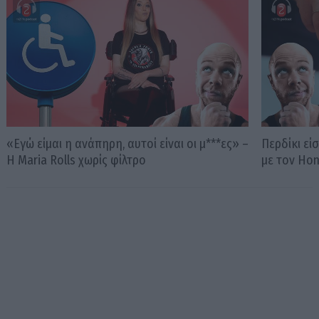
«Εγώ είμαι η ανάπηρη, αυτοί είναι οι μ***ες» –
Περδίκι εί
Η Maria Rolls χωρίς φίλτρο
με τον Ho