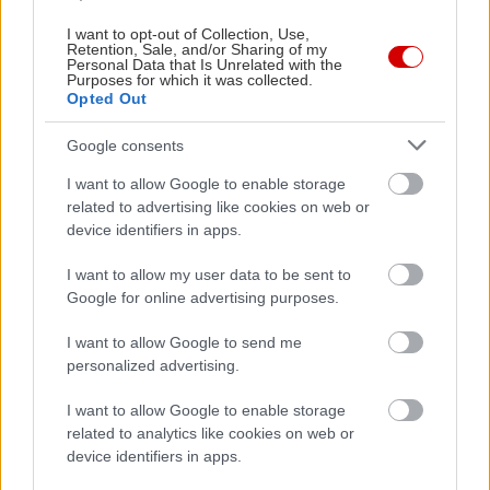
Κυριακή οργανώνεται ένα δελαστικότατο brunch,
I want to opt-out of Collection, Use,
με την τιμή του πλούσιου μπουφέ να
Retention, Sale, and/or Sharing of my
Personal Data that Is Unrelated with the
διαμορφώνεται στα 45 ευρώ κατ’ άτομο. Φέτος το
Purposes for which it was collected.
Opted Out
εστιατόριο λειτουργεί μόνο τα μεσημέρια, μέχρι
τις 14.30. Ελπίζουμε τα περσινά dinners, που
Google consents
διοργανώνονταν κάθε Παρασκευή και Σάββατο, να
I want to allow Google to enable storage
επανέλθουν δριμύτερα. Στα συν, σημειώστε το ότι
related to advertising like cookies on web or
διατίθεται δωρεάν χώρος πάρκινγκ –για την
device identifiers in apps.
μάλλον στριμωγμένη περιοχή είναι ένα μεγάλο
I want to allow my user data to be sent to
αβαντάζ.
Google for online advertising purposes.
I want to allow Google to send me
Μουσείο Κυκλαδικής Τέχνης
personalized advertising.
Ένα υπέροχο,
πλακόστρωτο και
I want to allow Google to enable storage
related to analytics like cookies on web or
φωτεινό αίθριο ενώνει
device identifiers in apps.
τα δύο κτίρια του