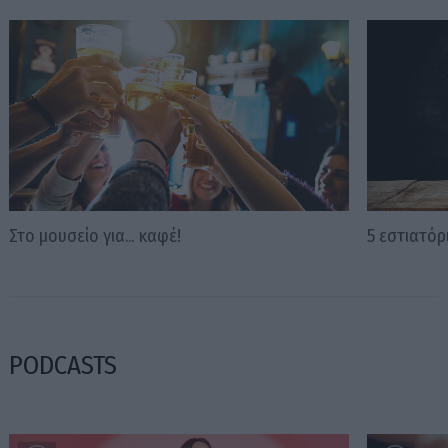
Στο μουσείο για... καφέ!
5 εστιατό
PODCASTS