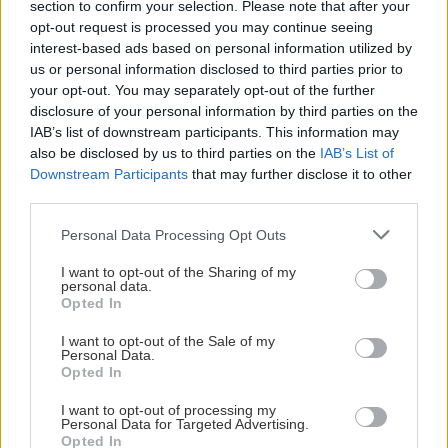
section to confirm your selection. Please note that after your
γαστριμαργικές
opt-out request is processed you may continue seeing
προτάσεις σε αθηναϊκό
interest-based ads based on personal information utilized by
μουσείο, το εστιατόριο
us or personal information disclosed to third parties prior to
your opt-out. You may separately opt-out of the further
Αμμωνίτες της
disclosure of your personal information by third parties on the
Κηφισιάς δεν παύει να
IAB’s list of downstream participants. This information may
μας εκπλήσσει.
also be disclosed by us to third parties on the
IAB’s List of
Downstream Participants
that may further disclose it to other
Οργανικές πρώτες ύλες
third parties.
αποτελούν την βάση
Please note that this website/app uses one or more Google
Personal Data Processing Opt Outs
επάνω στην οποία
services and may gather and store information including but
χτίζεται ένα μενού που επιμένει μεσογειακά, ενώ
not limited to your visit or usage behaviour. You may click to
I want to opt-out of the Sharing of my
personal data.
πρόσφατα εγκαινιάστηκε η συνεργασία με το
grant or deny consent to Google and its third-party tags to
Opted In
use your data for below specified purposes in below Google
catering Δειπνοσοφιστήριο, του σεφ Τάκη
consent section.
I want to opt-out of the Sale of my
Χριστοφιλέα.
Personal Data.
Opted In
Ο χώρος κινείται στα γήινα χρώματα που
I want to opt-out of processing my
Personal Data for Targeted Advertising.
αρμόζουν σε ένα μουσείο φυσικής ιστορίας. Την
Opted In