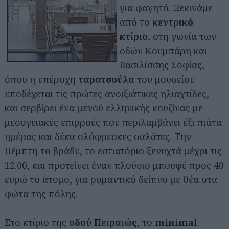
για φαγητό. Ξεκινάμε
από το
κεντρικό
κτίριο
, στη γωνία των
οδών Κουμπάρη και
Βασιλίσσης Σοφίας,
όπου η υπέροχη
ταρατσούλα
του μουσείου
υποδέχεται τις πρώτες ανοιξιάτικες ηλιαχτίδες,
και σερβίρει ένα μενού ελληνικής κουζίνας με
μεσογειακές επιρροές που περιλαμβάνει έξι πιάτα
ημέρας και δέκα ολόφρεσκες σαλάτες. Την
Πέμπτη το βράδυ, το εστιατόριο ξενυχτά μέχρι τις
12.00, και προτείνει έναν πλούσιο μπουφέ προς 40
ευρώ το άτομο, για ρομαντικό δείπνο με θέα στα
φώτα της πόλης.
Στο κτίριο της
οδού Πειραιώς
, το
minimal