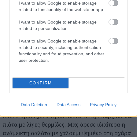
I want to allow Google to enable storage
Μουσείου Κυκλαδικής
related to functionality of the website or app.
Τέχνης, το παλιό και το
νέο. Στο κέντρο του,
I want to allow Google to enable storage
related to personalization.
ένα μικρό σιντριβανάκι
κοσμείται από το
I want to allow Google to enable storage
περίτεχνο κυκλαδίτικο
related to security, including authentication
functionality and fraud prevention, and other
ψηφιδωτό που
user protection.
φιλοτέχνησε η
καλλιτέχνις Ζιζή
Μακρή. Εδώ στεγάζεται και το χαριτωμένο
CONFIRM
εστιατόριο του μουσείου, που σερβίρει ελαφριά,
μεσογειακά πιάτα, με εποχικά υλικά και την
Data Deletion
Data Access
Privacy Policy
υπογραφή του
γάλλου σεφ Ντομινίκ Περό
. Για
όσους προσέχουν τη σιλουέτα τους, υπάρχουν και
πιάτα με λίγες θερμίδες. Μας άρεσε ιδιαίτερα η
ανάμεικτη σαλάτα με χαλούμι ψημένο στη σχάρα