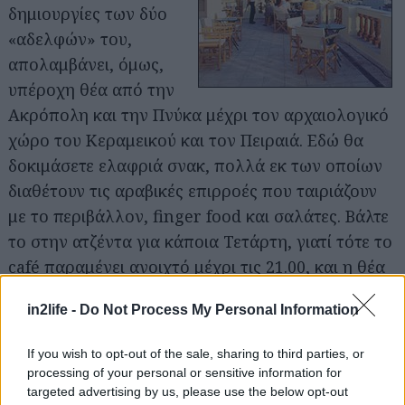
για...
δημιουργίες των δύο
«αδελφών» του,
απολαμβάνει, όμως,
υπέροχη θέα από την
Ακρόπολη και την Πνύκα μέχρι τον αρχαιολογικό
χώρο του Κεραμεικού και τον Πειραιά. Εδώ θα
δοκιμάσετε ελαφριά σνακ, πολλά εκ των οποίων
διαθέτουν τις αραβικές επιρροές που ταιριάζουν
με το περιβάλλον, finger food και σαλάτες. Βάλτε
το στην ατζέντα για κάποια Τετάρτη, γιατί τότε το
café παραμένει ανοιχτό μέχρι τις 21.00, και η θέα
στο ηλιοβασίλεμα είναι εντυπωσιακή.
in2life -
Do Not Process My Personal Information
Εστιατόριο Αμμωνίτες στο Κέντρο Γαία του
If you wish to opt-out of the sale, sharing to third parties, or
Μουσείου Φυσικής Ιστορίας Γουλανδρή
processing of your personal or sensitive information for
Μία από τις καλύτερες
targeted advertising by us, please use the below opt-out