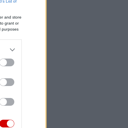
B’s List of
er and store
to grant or
ed purposes