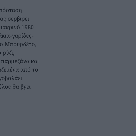
απόσταση
ας σερβίρει
μακρινό 1980
κια-γαρίδες-
το Μπουρδέτο,
 ρύζι,
, παρμεζάνα και
αζεμένα από το
σχοβολάει
έλος θα βγει