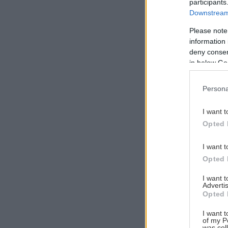
participants
Downstream 
Please note
information 
Αναζήτηση
deny consent
για...
in below Go
Persona
I want t
Opted 
I want t
Opted 
I want 
Advertis
Opted 
I want t
of my P
was col