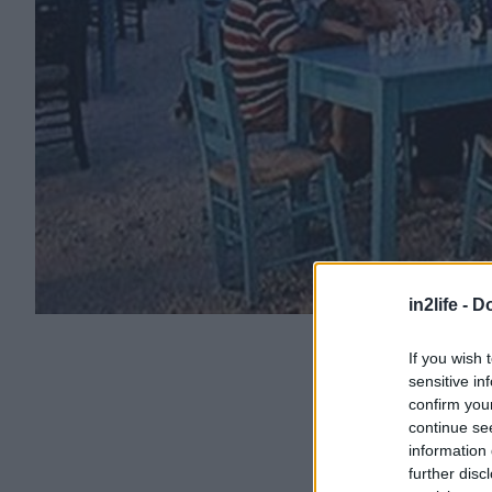
in2life -
Do
If you wish 
sensitive in
confirm you
continue se
information 
further disc