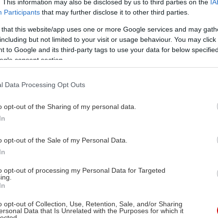
. This information may also be disclosed by us to third parties on the
IA
Participants
that may further disclose it to other third parties.
 that this website/app uses one or more Google services and may gath
including but not limited to your visit or usage behaviour. You may click 
 to Google and its third-party tags to use your data for below specifi
ogle consent section.
l Data Processing Opt Outs
o opt-out of the Sharing of my personal data.
In
o opt-out of the Sale of my Personal Data.
In
to opt-out of processing my Personal Data for Targeted
ing.
In
o opt-out of Collection, Use, Retention, Sale, and/or Sharing
ersonal Data that Is Unrelated with the Purposes for which it
lected.