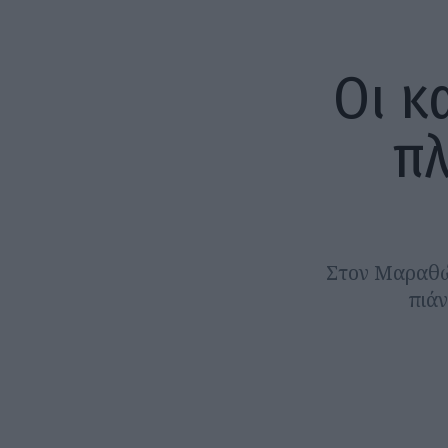
Οι κ
πλ
Στον Μαραθών
πιάν