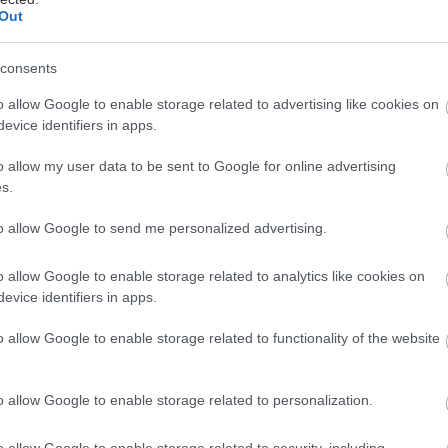
Out
consents
νάδη
o allow Google to enable storage related to advertising like cookies on
evice identifiers in apps.
ουστος στην Αθήνα, να κοιτάζεις μελαγχολικά τα πο
o allow my user data to be sent to Google for online advertising
άρουν στα νησιά; Κάνε κοπάνα από την δουλειά –ή 
s.
 το Σαββατοκύριακο– και βάλε πλώρη για ένα από αυ
to allow Google to send me personalized advertising.
 σερβίρουν φρέσκο ψάρι και θαλασσινά πλάι στο κύ
ιού… μισή ώρα από το σπίτι σου (οι άδειοι δρόμοι 
o allow Google to enable storage related to analytics like cookies on
evice identifiers in apps.
o allow Google to enable storage related to functionality of the website
ν Παλαιά Φώκαια
o allow Google to enable storage related to personalization.
o allow Google to enable storage related to security, including