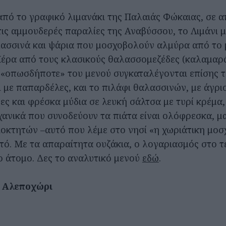
πό το γραφικό λιμανάκι της Παλαιάς Φώκαιας, σε 
ις αμμουδερές παραλίες της Αναβύσσου, το Λιμάνι μ
σσινά και ψάρια που μοσχοβολούν αλμύρα από το 
Πέρα από τους κλασικούς θαλασσομεζέδες (καλαμαρά
 «οπωσδήποτε» του μενού συγκαταλέγονται επίσης 
 με παπαρδέλες, και το πιλάφι θαλασσινών, με άγριο
ες και φρέσκα μύδια σε λευκή σάλτσα με τυρί κρέμα
αχανικά που συνοδεύουν τα πιάτα είναι ολόφρεσκα, μ
διοκτητών –αυτό που λέμε στο νησί «η χωριάτικη μο
τό. Με τα απαραίτητα ουζάκια, ο λογαριασμός στο τ
ο άτομο. Δες το αναλυτικό μενού
εδώ
.
 Αλεποχώρι