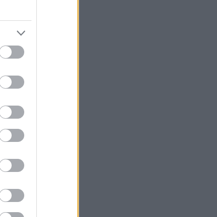
στ των φίλων
έστω, υπομονή
τά τα
μα, φτιάχνοντας
του Αυγούστου