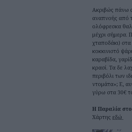
Ακριβώς πάνω α
αναπνοής από τ
ολόφρεσκα θαλα
μέχρι σήμερα. 
χταποδάκι) στα
κοκκινιστό ψάρι
καραβίδα, γαρίδ
κρασί. Τα δε λ
περιβόλι των ι
ντομάτα»; Ε, αυ
γύρω στα 30€ τ
Η Παραλία στο
Χάρτης
εδώ