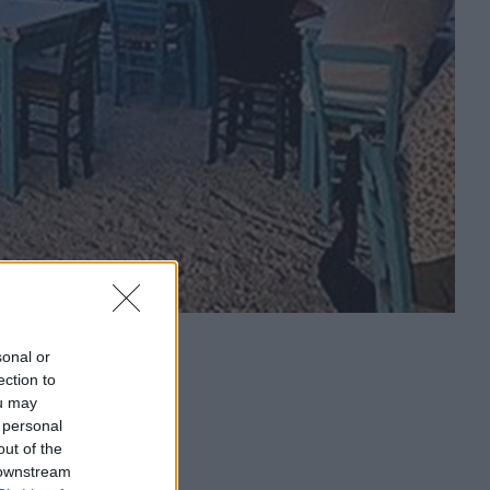
sonal or
ection to
ou may
 personal
out of the
 downstream