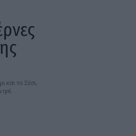
έρνες
της
 και το Σέσι,
νησί.