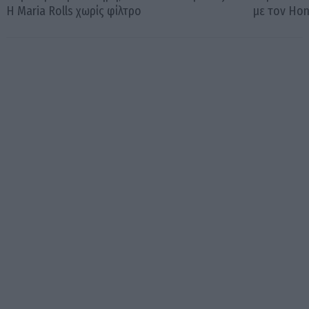
Η Maria Rolls χωρίς φίλτρο
με τον Ho