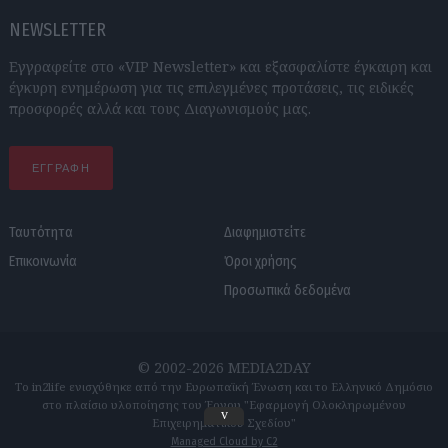
NEWSLETTER
Εγγραφείτε στο «VIP Newsletter» και εξασφαλίστε έγκαιρη και
έγκυρη ενημέρωση για τις επιλεγμένες προτάσεις, τις ειδικές
προσφορές αλλά και τους Διαγωνισμούς μας.
ΕΓΓΡΑΦΗ
Ταυτότητα
Διαφημιστείτε
Επικοινωνία
Όροι χρήσης
Προσωπικά δεδομένα
© 2002-2026 MEDIA2DAY
Το in2life ενισχύθηκε από την Ευρωπαϊκή Ένωση και το Ελληνικό Δημόσιο
στο πλαίσιο υλοποίησης του Έργου "Εφαρμογή Ολοκληρωμένου
v
Επιχειρηματικού Σχεδίου"
Managed Cloud by C2