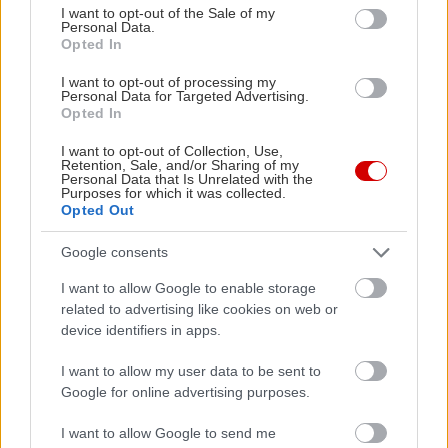
χορταστικά είναι και τα μπιφτέκια και οι
consent section.
I want to opt-out of the Sale of my
μπριζόλες της Μυρτιάς. Κρατήστε λίγο χώρο για
Personal Data.
Opted In
τους κερασμένους λουκουμάδες με σοκολάτα ή
I want to opt-out of processing my
μέλι στο τέλος. Να σημειώσουμε ότι το τζατζίκι
Personal Data for Targeted Advertising.
είναι φονικό και από τα καλύτερα που θα
Opted In
δοκιμάσετε στην Αθήνα. Ο λογαριασμός στα 15-
I want to opt-out of Collection, Use,
Retention, Sale, and/or Sharing of my
20€/ άτομο με ωραίο, δικό τους κρασί.
Personal Data that Is Unrelated with the
Purposes for which it was collected.
Opted Out
Η Ρούμελη
Google consents
Θράκης 1, Νέα Σμύρνη, τηλ: 21 0934 1748
I want to allow Google to enable storage
related to advertising like cookies on web or
device identifiers in apps.
Είπαμε, η Νέα Σμύρνη είναι λεβεντογέννα, οπότε
είναι πιο πιθανό να βρείτε οικογενειακές
I want to allow my user data to be sent to
παραδοσιακές ταβερνούλες. Στη Ρούμελη, ή
Google for online advertising purposes.
αλλιώς στου Σπύρου, μια οικογενειακή, χαλαρή
I want to allow Google to send me