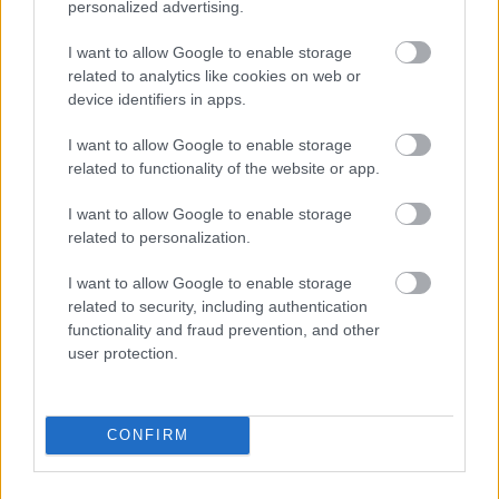
ταβέρνα που συνορεύει με το άλσος της Νέας
personalized advertising.
Σμύρνης, έχει γίνει σημείο αναφοράς για τους
I want to allow Google to enable storage
απανταχού λάτρεις του ποιοτικού, πεντανόστιμου
related to analytics like cookies on web or
κρεάτος. Η Ρούμελη σε πάει χρόνια πίσω με τις
device identifiers in apps.
γεύσεις της που θυμίζουν χωριό: ζουμερά και
I want to allow Google to enable storage
αφράτα μπιφτέκια με κιμά που κόβεται και
related to functionality of the website or app.
πλάθεται επί τόπου, άψογη μοσχαρίσια μπριζόλα
I want to allow Google to enable storage
με τρυφερό κρέας, αλλά «από άλλο σύμπαν»
related to personalization.
σαρδέλα, όπως λέει ένας ντόπιος νεοσμυρνιώτης.
Το ψωμάκι έρχεται ψητό με λαδορίγανη, ενώ οι
I want to allow Google to enable storage
related to security, including authentication
πατάτες γιαγιαδίστικα χοντροκομμένες. Ο
functionality and fraud prevention, and other
λογαριασμός στα 15-20€/ άτομο, με ελαφρύ
user protection.
κρασάκι που κατεβαίνει ευχάριστα.
CONFIRM