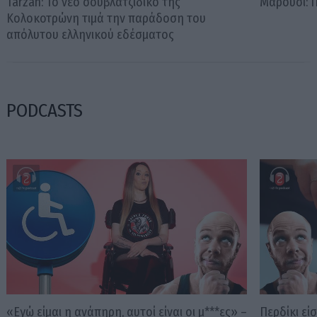
Tarzan: Το νέο σουβλατζίδικο της
Μαρούσι: 
Κολοκοτρώνη τιμά την παράδοση του
απόλυτου ελληνικού εδέσματος
PODCASTS
«Εγώ είμαι η ανάπηρη, αυτοί είναι οι μ***ες» –
Περδίκι εί