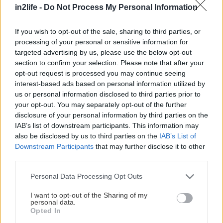
in2life -
Do Not Process My Personal Information
If you wish to opt-out of the sale, sharing to third parties, or
processing of your personal or sensitive information for
targeted advertising by us, please use the below opt-out
section to confirm your selection. Please note that after your
opt-out request is processed you may continue seeing
interest-based ads based on personal information utilized by
us or personal information disclosed to third parties prior to
Ένας γνήσιος νεοσμυρνιώτης καλοφαγάς και
your opt-out. You may separately opt-out of the further
κρεατοφάγος δε χρειάζεται φρου φρου κι
disclosure of your personal information by third parties on the
αρώματα στο κρεατάκι του. Θέλει την κλασική τη
IAB’s list of downstream participants. This information may
also be disclosed by us to third parties on the
IAB’s List of
δοκιμασμένη συνταγή του παραδοσιακού. Απλά
Downstream Participants
that may further disclose it to other
τραπέζια ταβέρνας, παρεΐστικη ελληνική μουσική,
third parties.
άψογο και ευγενικό σέρβις και λίγες επιλογές
Please note that this website/app uses one or more Google
Personal Data Processing Opt Outs
στον κατάλογο με έμφαση στα κρεατικά. Στα συν
services and may gather and store information including but
της ταβέρνας οι μεγάλες μερίδες: τα παϊδάκια
not limited to your visit or usage behaviour. You may click to
I want to opt-out of the Sharing of my
personal data.
grant or deny consent to Google and its third-party tags to
μερίδα έρχονται με τη σέσουλα, ενώ υπερ-
Opted In
use your data for below specified purposes in below Google