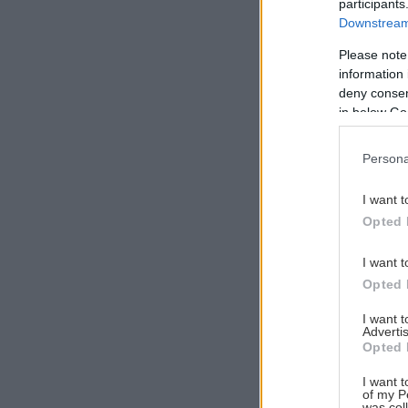
participants
Downstream 
Please note
information 
Αναζήτηση
deny consent
για...
in below Go
Persona
I want t
Opted 
I want t
Opted 
I want 
Advertis
Opted 
I want t
of my P
was col