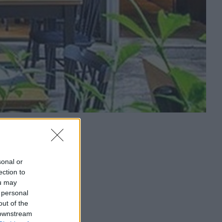
sonal or
ection to
ou may
 personal
out of the
 downstream