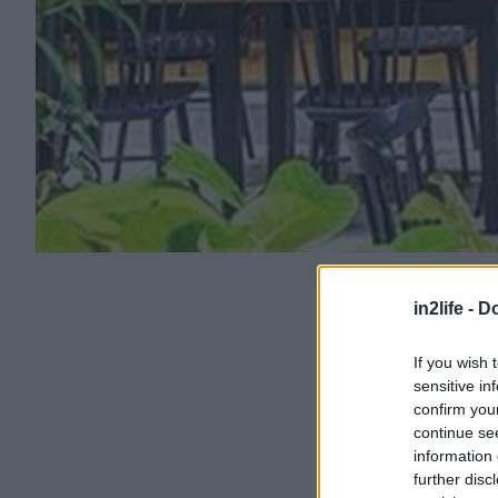
in2life -
Do
If you wish 
sensitive in
confirm you
continue se
information 
further disc