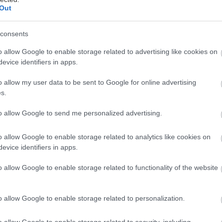
Out
τω από τον ίσκιο των δέντρων, αλλά και σε αυλές κα
consents
ταλική κουζίνα με πρώτες και καλύτερες τις μακαρο
εριμένει στις παρακάτω διευθύνσεις για καλοκαιρινέ
o allow Google to enable storage related to advertising like cookies on
evice identifiers in apps.
πέροχες γεύσεις και αρώματα.
o allow my user data to be sent to Google for online advertising
ατάνθρακα.
s.
to allow Google to send me personalized advertising.
 Κολωνάκι, τηλ: 21 0338 9669
o allow Google to enable storage related to analytics like cookies on
evice identifiers in apps.
o allow Google to enable storage related to functionality of the website
o allow Google to enable storage related to personalization.
o allow Google to enable storage related to security, including