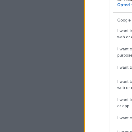
Κ
Opted 
ά
Google 
ι
π
I want t
web or d
υ
I want t
Και μπόλικο υδ
purpose
I want 
Tuttitalia
Βαλαωρίτου 14,
I want t
web or d
I want t
or app.
I want t
I want t