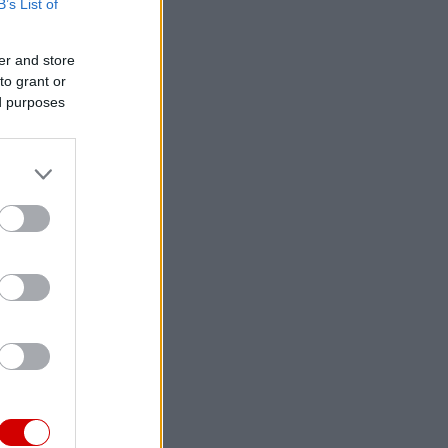
B’s List of
er and store
to grant or
ed purposes