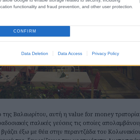
cation functionality and fraud prevention, and other user protection.
CONFIRM
Data Deletion
Data Access
Privacy Policy
 της Βαλαωρίτου, αυτή η value for money τρατορία 
αδοσιακές ιταλικές γεύσεις τις οποίες απολαμβάνου
 βγάζει έξω με θέα στην περαντζάδα του Κολωνακίου