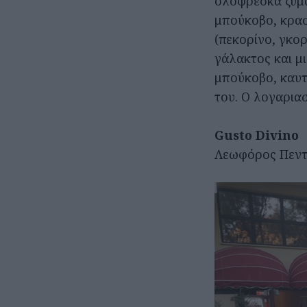
ολόφρεσκα ζυμα
μπούκοβο, κρασ
(πεκορίνο, γκο
γάλακτος και μ
μπούκοβο, καυτε
του. Ο λογαριασ
Gusto Divino
Λεωφόρος Πεντέ