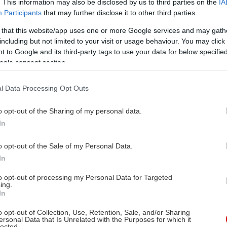
. This information may also be disclosed by us to third parties on the
IA
Participants
that may further disclose it to other third parties.
 that this website/app uses one or more Google services and may gath
including but not limited to your visit or usage behaviour. You may click 
 to Google and its third-party tags to use your data for below specifi
ogle consent section.
l Data Processing Opt Outs
o opt-out of the Sharing of my personal data.
In
o opt-out of the Sale of my Personal Data.
In
to opt-out of processing my Personal Data for Targeted
ing.
In
o opt-out of Collection, Use, Retention, Sale, and/or Sharing
ersonal Data that Is Unrelated with the Purposes for which it
lected.