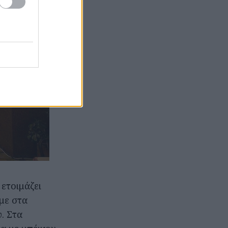
ετοιμάζει
με στα
. Στα