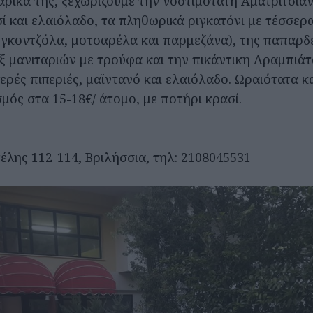
ρικά της, ξεχωρίζουμε την νοστιμότατη Αματριτσιάν
ί και ελαιόλαδο, τα πληθωρικά ριγκατόνι με τέσσερα
ργκοντζόλα, μοτσαρέλα και παρμεζάνα), της παπαρδ
ιξ μανιταριών με τρούφα και την πικάντικη Αραμπιάτ
ρές πιπεριές, μαϊντανό και ελαιόλαδο. Ωραιότατα κ
μός στα 15-18€/ άτομο, με ποτήρι κρασί.
λης 112-114, Βριλήσσια, τηλ: 2108045531