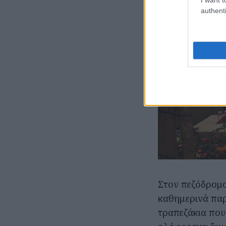
authenti
Στον πεζόδρομο
καθημερινά παρ
τραπεζάκια που