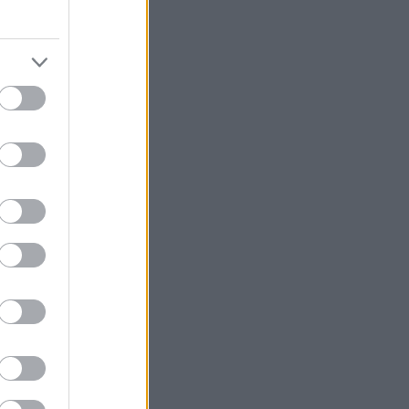
ι κήπους, η
νάδες μας
ς βραδιές με