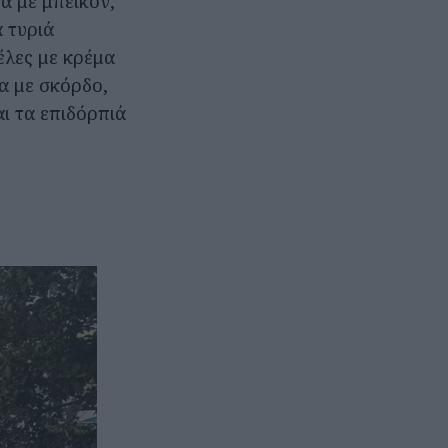
α με μπέικον,
 τυριά
έλες με κρέμα
α με σκόρδο,
αι τα επιδόρπιά