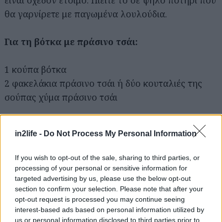
θα γαρνίρετε με παγωμένα λουλούδια.
Για τη βότκα με πράσινο τσάι:
1 κούπα βότκα
2 φακελάκια πράσινο τσάι ή δύο κουταλιές της
σούπας χύμα πράσινο τσάι
Βάλτε τα δύο σακουλάκια μέσα στη βότκα, σε ένα
in2life -
Do Not Process My Personal Information
shaker. Ανακινήστε καλά και αφήστε τα να
μουλιάσουν για 2 ώρες. Όταν θα είναι έτοιμο
If you wish to opt-out of the sale, sharing to third parties, or
αφαιρέστε και πετάξτε τα σακουλάκια του
processing of your personal or sensitive information for
τσαγιού.
targeted advertising by us, please use the below opt-out
section to confirm your selection. Please note that after your
opt-out request is processed you may continue seeing
Για τα παγωμένα λουλούδια:
interest-based ads based on personal information utilized by
us or personal information disclosed to third parties prior to