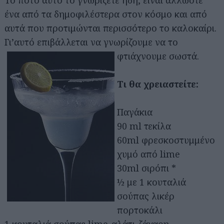
ένα από τα δημοφιλέστερα στον κόσμο και από
αυτά που προτιμώνται περισσότερο το καλοκαίρι.
Γι’αυτό επιβάλλεται να γνωρίζουμε να το
φτιάχνουμε σωστά.
Τι θα χρειαστείτε:
Παγάκια
90 ml τεκίλα
60ml φρεσκοστυμμένο
χυμό από lime
30ml σιρόπι *
½ με 1 κουταλιά
σούπας λικέρ
πορτοκάλι
1 κουταλιά σούπας lime-αλάτι-ζάχαρη