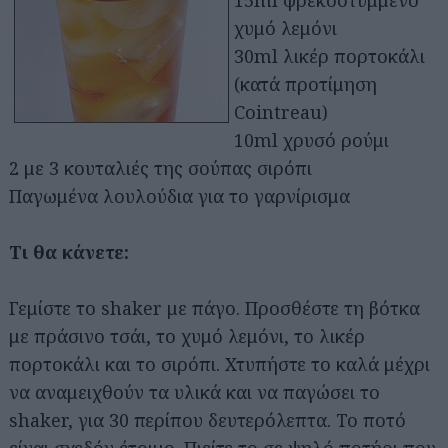
χυμό λεμόνι
30ml λικέρ πορτοκάλι
(κατά προτίμηση
Cointreau)
10ml χρυσό ρούμι
2 με 3 κουταλιές της σούπας σιρόπι
Παγωμένα λουλούδια για το γαρνίρισμα
Τι θα κάνετε:
Γεμίστε το shaker με πάγο. Προσθέστε τη βότκα
Αναζήτηση
για...
με πράσινο τσάι, το χυμό λεμόνι, το λικέρ
πορτοκάλι και το σιρόπι. Χτυπήστε το καλά μέχρι
να αναμειχθούν τα υλικά και να παγώσει το
shaker, για 30 περίπου δευτερόλεπτα. Το ποτό
είναι σχεδόν έτοιμο. Πιείτε το σε ψηλό ποτήρι που