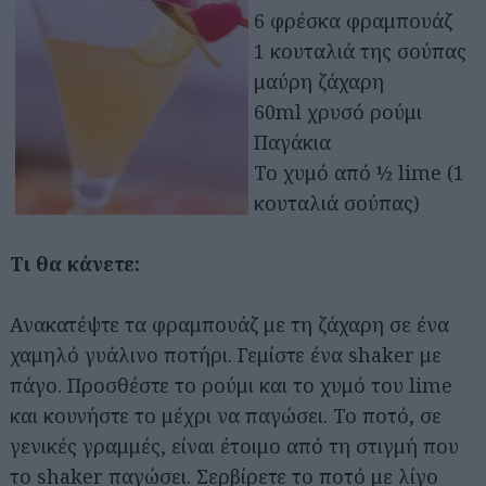
6 φρέσκα φραμπουάζ
1 κουταλιά της σούπας
μαύρη ζάχαρη
60ml χρυσό ρούμι
Παγάκια
Το χυμό από ½ lime (1
κουταλιά σούπας)
Τι θα κάνετε:
Ανακατέψτε τα φραμπουάζ με τη ζάχαρη σε ένα
χαμηλό γυάλινο ποτήρι. Γεμίστε ένα shaker με
πάγο. Προσθέστε το ρούμι και το χυμό του lime
και κουνήστε το μέχρι να παγώσει. Το ποτό, σε
γενικές γραμμές, είναι έτοιμο από τη στιγμή που
το shaker παγώσει. Σερβίρετε το ποτό με λίγο