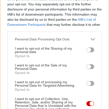
your opt-out. You may separately opt-out of the further
Φαγώσιμα λουλούδια (πανσές ή τριαντάφυλλο)
disclosure of your personal information by third parties on the
Νερό
IAB’s list of downstream participants. This information may
also be disclosed by us to third parties on the
IAB’s List of
Downstream Participants
that may further disclose it to other
Βάλτε ένα φαγώσιμο λουλούδι (ή πέταλο) σε κάθε
third parties.
τμήμα της παγοκύστης. Γεμίστε τη με νερό και
Please note that this website/app uses one or more Google
Personal Data Processing Opt Outs
παγώστε την.
services and may gather and store information including but
not limited to your visit or usage behaviour. You may click to
I want to opt-out of the Sharing of my
personal data.
Caipirinha Δαμάσκηνο
grant or deny consent to Google and its third-party tags to
Opted In
use your data for below specified purposes in below Google
consent section.
I want to opt-out of the Sale of my
Η Caipirinhia, ένας συνδυασμός cachaca (που
Personal Data.
Opted In
μοιάζει με ρούμι), lime και ζάχαρης, θεωρείται το
εθνικό ποτό της Βραζιλίας. Μερικά ελαφρώς
I want to opt-out of processing my
Personal Data for Targeted Advertising.
βρασμένα δαμάσκηνα προσθέτουν βάθος στη
Opted In
γεύση και μία ιδιοσυστασία σανγκρίας,
I want to opt-out of Collection, Use,
δημιουργώντας το ιδανικό ποτό για parties!
Retention, Sale, and/or Sharing of my
Personal Data that Is Unrelated with the
Purposes for which it was collected.