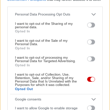
Μπεργαδή
και διηγείται ένα όνειρό του: μία
third parties.
επίσκεψη στον Άδη.
Please note that this website/app uses one or more Google
Personal Data Processing Opt Outs
services and may gather and store information including but
Αναφέρεται ως
το πρώτο κείμενο στη νέα
not limited to your visit or usage behaviour. You may click to
I want to opt-out of the Sharing of my
personal data.
grant or deny consent to Google and its third-party tags to
ελληνική γλώσσα που
τυπώθηκε στη Βενετία
,
Opted In
use your data for below specified purposes in below Google
το 1519 και υμνεί την παροδικότητα της ζωής σε
consent section.
I want to opt-out of the Sale of my
αντιδιαστολή με τη μονιμότητα του θανάτου και
Personal Data.
Opted In
της λήθης.
I want to opt-out of processing my
Personal Data for Targeted Advertising.
Ιδωμένη κάτω από αυτό το πρίσμα, η σύνθεση του
Opted In
Γιώργου Κυριακάκη
συνδυάζει εύσχημα τα δυτικά
I want to opt-out of Collection, Use,
με τα ανατολικά στοιχεία, μιας και είναι εμφανείς
Retention, Sale, and/or Sharing of my
Personal Data that Is Unrelated with the
οι επιρροές από τη βυζαντινή μουσική αλλά και
Purposes for which it was collected.
Opted Out
την ελληνική παραδοσιακή. Σημαντική είναι η
συμβολή του ερμηνευτή, που στη συναυλία του
Google consents
Μεγάρου είναι ο τενόρος Γιάννης Τσιοτσιόπουλος
I want to allow Google to enable storage