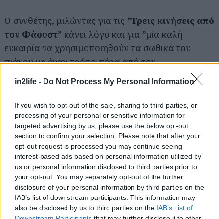
Ο συνθέτης, μιλώντας για τις ”
Τρεις κινήσεις από
τον Φάουστ
” κάνει λόγο και για ”μία καλή
ευκαιρία να χρησιμοποιηθούν τα σωθικά του
πιάνου με έναν τρόπο πέρα από τον
αναμενόμενο”. Αυτήν του την εκ βαθέων
in2life -
Do Not Process My Personal Information
δημιουργία, αφιερώνει ο Λιγνός στη μνήμη της
φίλης και συνεργάτιδας του, της ηθοποιού
Λήδας
If you wish to opt-out of the sale, sharing to third parties, or
Τασοπούλου
.
processing of your personal or sensitive information for
targeted advertising by us, please use the below opt-out
section to confirm your selection. Please note that after your
Η βραδιά κλείνει με το έργο ”
Απόκοπος
” του
opt-out request is processed you may continue seeing
Γιώργου Κυριακάκη
, μία παραγγελία του
interest-based ads based on personal information utilized by
us or personal information disclosed to third parties prior to
Οργανισμού Μεγάρου Μουσικής Αθηνών. Ως μία
your opt-out. You may separately opt-out of the further
”
ηχητική εικόνα
” περιγράφει ο συνθέτης το έργο
disclosure of your personal information by third parties on the
του. Το κείμενο στο οποίο βασίστηκε γράφτηκε
IAB’s list of downstream participants. This information may
also be disclosed by us to third parties on the
IAB’s List of
στα τέλη του 15ου αιώνα από τον ποιητή
Downstream Participants
that may further disclose it to other