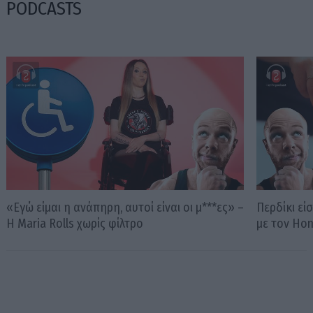
PODCASTS
«Εγώ είμαι η ανάπηρη, αυτοί είναι οι μ***ες» –
Περδίκι εί
Η Maria Rolls χωρίς φίλτρο
με τον Ho