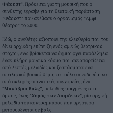
Φάουστ
”. Πρόκειται για τη μουσική που ο
συνθέτης έγραψε για τη θεατρική παράσταση
”Φάουστ” που ανέβασε ο οργανισμός ”Αμφι-
θέατρο” το 2000.
Εδώ, ο συνθέτης αξιοποιεί την ελευθερία που του
δίνει αρχικά η επίτευξη ενός αμιγώς θεατρικού
στόχου, ενώ βρίσκεται να δημιουργεί παράλληλα
έναν πλήρη μουσικό κόσμο που συναπαρτίζεται
από λεπτές μελωδίες και ξεσπάσματα: ενα
απειλητικό βασικό θέμα, το τσέλο συνοδευόμενο
από σκληρές πιανιστικές συγχορδίες, ένα
”
Μακάβριο Βαλς
”, μελωδίες παιγμένες στο
Αναζήτηση
όμποε, ένας ”
Χορός των Δαιμόνων
”, μία αρχική
για...
μελωδία του κοντραμπάσου που αργότερα
μετουσιώνεται σε βαλς.