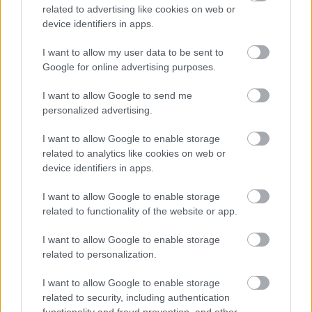
(φωτό).
related to advertising like cookies on web or
device identifiers in apps.
Όλα τα έργα ερμηνεύει δεξιοτεχνικά το ”
Ελληνικό
I want to allow my user data to be sent to
Συγκρότημα Σύγχρονης Μουσικής
”. Το- 16μελές
Google for online advertising purposes.
εδώ- μουσικό σχήμα, γνωστό για το σύγχρονο
I want to allow Google to send me
ρεπερτόριό του αλλά και την πολυποίκιλη
personalized advertising.
καλλιτεχνική του δραστηριοποίηση, διευθύνει ο
I want to allow Google to enable storage
Θόδωρος Αντωνίου. Την οργάνωση και την
related to analytics like cookies on web or
προετοιμασία της συναυλίας έχει ο Ιάκωβος
device identifiers in apps.
Κονιτόπουλος.
I want to allow Google to enable storage
related to functionality of the website or app.
Μέγαρο Μουσικής Αθηνών
,
Βασ. Σοφίας και
Κόκκαλη, τηλ.: 210 7282333
I want to allow Google to enable storage
related to personalization.
I want to allow Google to enable storage
ΣΧΕΤΙΚΑ LINKS
related to security, including authentication
functionality and fraud prevention, and other