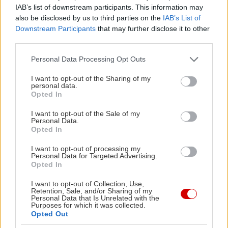
IAB’s list of downstream participants. This information may
Chopin
,
Haydn
,
Bach
/
Liszt
και Wagner/
Liszt
3.
also be disclosed by us to third parties on the
IAB’s List of
Downstream Participants
that may further disclose it to other
third parties.
Τρεις περίπου εβδομάδες αργότερα
άφησε την
τελευταία του πνοή
στο σπίτι του
στη Νέα
Please note that this website/app uses one or more Google
Personal Data Processing Opt Outs
services and may gather and store information including but
Υόρκη στις 5 Νοεμβρίου 1989
. Μαζί με την πνοή
not limited to your visit or usage behaviour. You may click to
I want to opt-out of the Sharing of my
του έφυγε και μια ζωντανή ιστορία, ένας θρύλος
personal data.
grant or deny consent to Google and its third-party tags to
Opted In
που έζησε και δημιούργησε τον δικό του μαγικό
use your data for below specified purposes in below Google
consent section.
κόσμο τον οποίο επισκέφθηκαν όσοι τον άκουσαν
I want to opt-out of the Sale of my
Personal Data.
και οραματίζονται όσοι τον ακούν.
Opted In
I want to opt-out of processing my
Τα χαρακτηριστικά της τέχνης του
Horowitz
ήταν
Personal Data for Targeted Advertising.
Opted In
ο ατσάλινος έλεγχος του κλαβιέ, η ανεξάντλητη
ενέργεια και αντοχή, η χειμαρρώδης δύναμή του,
I want to opt-out of Collection, Use,
Retention, Sale, and/or Sharing of my
ο τραγουδιστός ήχος, η πολυφωνική ανεξαρτησία
Personal Data that Is Unrelated with the
Purposes for which it was collected.
των δακτύλων και η αφοσίωση στην τελειότητα
Opted Out
της
τεχνική
ς του πιάνου, μιας
τεχνική
ς που ”δεν