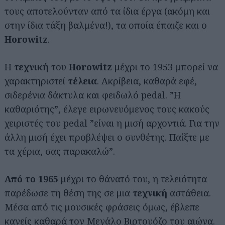
τους αποτελούνταν από τα ίδια έργα (ακόμη και
στην ίδια τάξη βαλμένα!), τα οποία έπαιζε και ο
Horowitz
.
Η
τεχνική
του
Horowitz
μέχρι το 1953 μπορεί να
χαρακτηριστεί
τέλεια
. Ακρίβεια, καθαρά εφέ,
σιδερένια δάκτυλα και φειδωλό pedal. ”Η
καθαριότης”, έλεγε ειρωνευόμενος τους κακούς
χειριστές του pedal ”είναι η μισή αρχοντιά. Για την
άλλη μισή έχει προβλέψει ο συνθέτης. Παίξτε με
τα χέρια, σας παρακαλώ”.
Από το 1965
μέχρι το θάνατό του, η τελειότητα
παρέδωσε τη θέση της σε μια
τεχνική
αστάθεια.
Μέσα από τις μουσικές φράσεις όμως, έβλεπε
κανείς καθαρά τον Μεγάλο Βιρτουόζο του αιώνα.