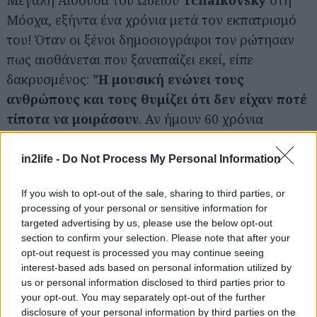
Μόσχα, εξήντα ένα χρόνια μετά τον εκπατρισμό
του! Όταν οι ξένοι δημοσιογράφοι τον ρώτησαν
πως αισθάνεται που ξαναπαίζει εκεί, είπε
δακρυσμένος: ”
Η μουσική ενώνει τους
ανθρώπους και
τους θυμίζει ότι δεν είχαν ποτέ
τίποτα να
μοιράσουν
. Αν ήμουν 60 χρόνια
νεότερος όμως, η ζωή θα’ χε για μένα λιγότερο
ενδιαφέρον, γιατί δεν θα ήξερα τίποτα γι’
in2life -
Do Not Process My Personal Information
αυτήν...”.
If you wish to opt-out of the sale, sharing to third parties, or
processing of your personal or sensitive information for
Τον Οκτώβριο του ίδιου έτους έπαιξε στο
Λευκό
targeted advertising by us, please use the below opt-out
Οίκο
μπροστά στον πρόεδρο
Ronald Reagan
και
section to confirm your selection. Please note that after your
opt-out request is processed you may continue seeing
αυτή ήταν μία από τις τελευταίες του συναυλίες
interest-based ads based on personal information utilized by
στο κοινό. Συνέχισε όμως να παίζει και να
us or personal information disclosed to third parties prior to
ηχογραφεί μέχρι το τέλος σχεδόν της ζωής του.
your opt-out. You may separately opt-out of the further
disclosure of your personal information by third parties on the
Για τον τελευταίο του δίσκο επέλεξε έργα των