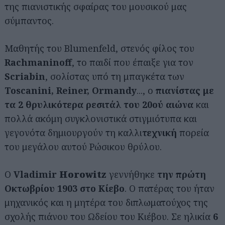
της πιανιστικής σφαίρας του μουσικού μας
σύμπαντος.
Μαθητής του Blumenfeld, στενός φίλος του
Rachmaninoff
, το παιδί που έπαιξε για τον
Scriabin
, σολίστας υπό τη μπαγκέτα των
Toscanini, Reiner, Ormandy
..., ο
πιανίστας με
τα 2 θρυλικότερα ρεσιτάλ
του 20ού αιώνα
και
πολλά ακόμη συγκλονιστικά στιγμιότυπα και
γεγονότα δημιουργούν τη καλλι
τεχνική
πορεία
του μεγάλου αυτού Ρώσικου θρύλου.
Ο
Vladimir
Horowitz
γεννήθηκε
την πρώτη
Οκτωβρίου 1903
στο Κίεβο
. Ο πατέρας του ήταν
μηχανικός και η μητέρα του διπλωματούχος της
σχολής πιάνου του Ωδείου του Κιέβου. Σε ηλικία
6