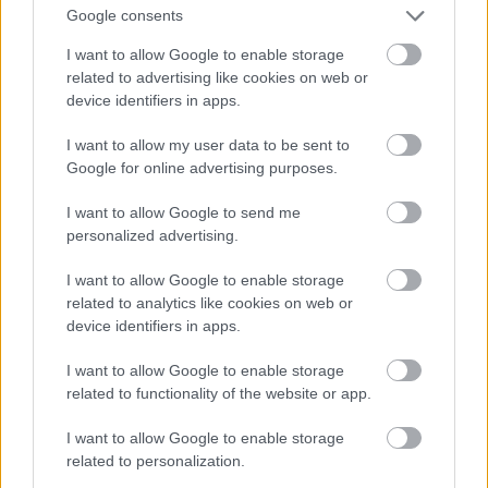
Google consents
είναι θέαμα αλλά ο δρόμος για να διαβεί η
μουσική έκφραση”, καθώς έλεγε.
I want to allow Google to enable storage
related to advertising like cookies on web or
device identifiers in apps.
Αγαπούσε τη μουσική του
Haydn
, του
Chopin
,
του
Schumann
· λάτρευε τα έργα του
Liszt
και
I want to allow my user data to be sent to
Google for online advertising purposes.
φυσικά των συμπατριωτών του
Tchaikovsky
,
Scriabin
,
Mussorgsky
και
Rachmaninoff
και
I want to allow Google to send me
προς το τέλος τη ζωής του συνδέθηκε πολύ στενά
personalized advertising.
με τη μουσική του
Mozart
. Το ρεπερτόριό του
I want to allow Google to enable storage
περιελάμβανε έργα από τον
Bach
και τον
related to analytics like cookies on web or
device identifiers in apps.
Scarlatti
μέχρι τον
Barber
και τον
Kabalevsky
περνώντας από τους περισσότερους δημιουργούς
I want to allow Google to enable storage
των ενδιάμεσων εποχών.
related to functionality of the website or app.
I want to allow Google to enable storage
Μερικά από τα σημαντικότερα έργα που
related to personalization.
ηχογράφησε και μας κληρονόμησε είναι: α)