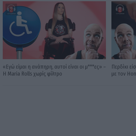
«Εγώ είμαι η ανάπηρη, αυτοί είναι οι μ***ες» –
Περδίκι εί
Η Maria Rolls χωρίς φίλτρο
με τον Ho