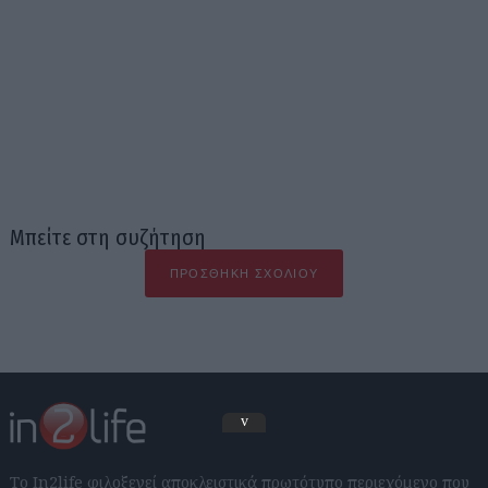
Μπείτε στη συζήτηση
ΠΡΟΣΘΉΚΗ ΣΧΟΛΊΟΥ
v
Το In2life φιλοξενεί αποκλειστικά πρωτότυπο περιεχόμενο που