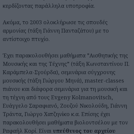
κερδίζοντας παράλληλα υποτροφία.
Ακόμα, το 2003 ολοκλήρωσε τις σπουδές
αρμονίας (τάξη Γιάννη Πανταζάτου) με το
αντίστοιχο πτυχίο.
Έχει παρακολουθήσει μαθήματα ”Αισθητικής της
Μουσικής και της Τέχνης” (τάξη Κωνσταντίνου Π.
Καράμπελα-Σγούρδα), σεμινάρια σύγχρονης
μουσικής (τάξη Γιώργου Μηνά), master-classes
πιάνου και διάφορα σεμινάρια για τη μουσική και
τη τέχνη από τους Evgeny Kolmanovitsch,
Ευάγγελο Σαραφιανό, Ζουζού Νικολούδη, Γιάννη
Τράντα, Γιώργο Χατζηνίκο κ.α. Επίσης έχει
παρακολουθήσει μαθήματα βιολοντσέλου με τον
Ραφαήλ Κορί. Είναι
υπεύθυνος του αρχείου