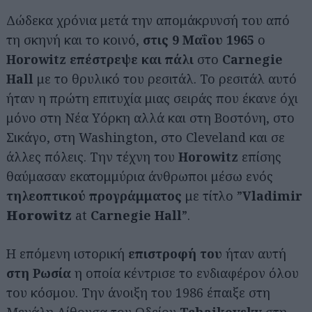
Δώδεκα χρόνια μετά την απομάκρυνσή του από
τη σκηνή και το κοινό,
στις 9 Μαΐου 1965
ο
Horowitz
επέστρεψε και πάλι
στο
Carnegie
Hall
με το θρυλικό του ρεσιτάλ. Το ρεσιτάλ αυτό
ήταν η πρώτη επιτυχία μιας σειράς που έκανε όχι
μόνο στη Νέα Υόρκη αλλά και στη Βοστόνη, στο
Σικάγο, στη Washington, στο Cleveland και σε
Αναζήτηση
για...
άλλες πόλεις. Την τέχνη του
Horowitz
επίσης
θαύμασαν εκατομμύρια άνθρωποι μέσω ενός
τηλεοπτικού προγράμματος
με τίτλο ”
Vladimir
Horowitz
at
Carnegie Hall
”.
Η επόμενη ιστορική
επιστροφή του
ήταν αυτή
στη Ρωσία
η οποία κέντρισε το ενδιαφέρον όλου
του κόσμου. Την άνοιξη του 1986 έπαιξε στη
Μεγάλη Αίθουσα του Ωδείου
Tchaikovsky
στη