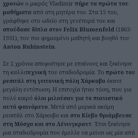
χρονών
ο μικρός Vladimir
πήρε τα πρώτα του
μαθήματα
από στη μητέρα του. Στα 15 του,
γράφθηκε στο ωδείο στη γενέτειρά του και
σπούδασε δίπλα στον Felix Blumenfeld
(1863-
1931), τον πιο φημισμένο μαθητή και βοηθό του
Anton Rubinstein
.
Σε 2 χρόνια απεφοίτησε με επαίνους και ξεκίνησε
τη καλλι
τεχνική
του σταδιοδρομία. Το
πρώτο του
ρεσιτάλ στη γειτονική πόλη Χάρκοβο
έκανε
μεγάλη εντύπωση. Η επιτυχία ήταν τόση, που για
πολύ καιρό
όλοι μιλούσαν για το πιανιστικό
αυτό φαινόμενο
. Μετά από μερικά ακόμη
ρεσιτάλ στο Χάρκοβο και
στο Κίεβο
θριάμβευσε
στη Μόσχα και στο Λένινγκραντ
. Έτσι ξεκίνησε
μια σταδιοδρομία που έμελλε να μείνει ως μία από