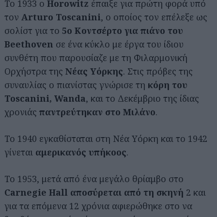
Το 1933 ο
Horowitz
έπαιξε για πρώτη φορά υπό
τον
Arturo Toscanini
, ο οποίος τον επέλεξε ως
σολίστ για το
5ο Κοντσέρτο για πιάνο του
Beethoven
σε ένα κύκλο με έργα του ίδιου
συνθέτη που παρουσίαζε με τη Φιλαρμονική
Ορχήστρα της
Νέας Υόρκης
. Στις πρόβες της
συναυλίας ο πιανίστας γνώρισε τη
κόρη του
Toscanini, Wanda
, και το Δεκέμβριο της ίδιας
χρονιάς
παντρεύτηκαν στο Μιλάνο
.
Το 1940 εγκαθίσταται στη Νέα Υόρκη και το 1942
γίνεται
αμερικανός υπήκοος
.
Το 1953, μετά από ένα μεγάλο θρίαμβο στο
Carnegie Hall
αποσύρεται από τη σκηνή
2 και
για τα επόμενα 12 χρόνια αφιερώθηκε στο να