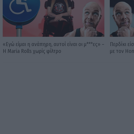
«Εγώ είμαι η ανάπηρη, αυτοί είναι οι μ***ες» –
Περδίκι εί
Η Maria Rolls χωρίς φίλτρο
με τον Ho