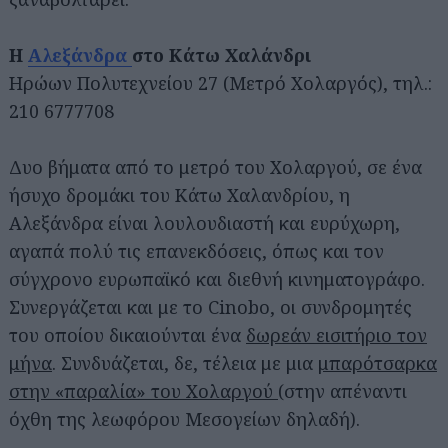
Η
Αλεξάνδρα
στο Κάτω Χαλάνδρι
Ηρώων Πολυτεχνείου 27 (Μετρό Χολαργός), τηλ.:
210 6777708
Δυο βήματα από το μετρό του Χολαργού, σε ένα
ήσυχο δρομάκι του Κάτω Χαλανδρίου, η
Αλεξάνδρα είναι λουλουδιαστή και ευρύχωρη,
αγαπά πολύ τις επανεκδόσεις, όπως και τον
σύγχρονο ευρωπαϊκό και διεθνή κινηματογράφο.
Συνεργάζεται και με το Cinobo, οι συνδρομητές
του οποίου δικαιούνται ένα
δωρεάν εισιτήριο τον
μήνα
. Συνδυάζεται, δε, τέλεια με μια
μπαρότσαρκα
στην «παραλία» του Χολαργού
(στην απέναντι
όχθη της λεωφόρου Μεσογείων δηλαδή).