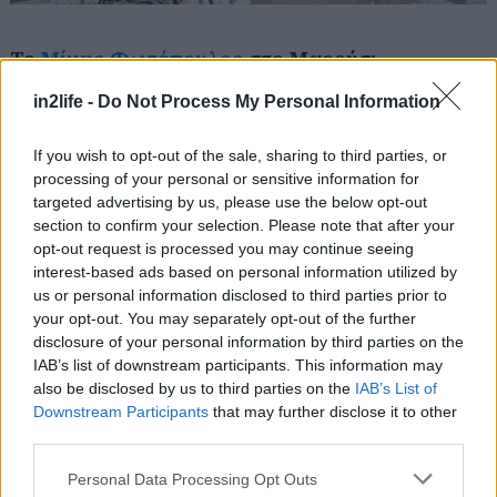
Το
Μίμης Φωτόπουλος
στο Μαρούσι
Αγίου Κωνσταντίνου 42, τηλ.: 21 0619 8890
in2life -
Do Not Process My Personal Information
Νοσταλγικός και γλυκύτατος, ο δημοτικός
If you wish to opt-out of the sale, sharing to third parties, or
processing of your personal or sensitive information for
κινηματογράφος του Αμαρουσίου έχει τις
targeted advertising by us, please use the below opt-out
καλύτερες ίσως τιμές εισιτηρίων της Αθήνας (6€
section to confirm your selection. Please note that after your
γενική είσοδος όλες τις μέρες, 4€ για φοιτητές,
opt-out request is processed you may continue seeing
interest-based ads based on personal information utilized by
ανέργους και άνω των 65) και παίζει κατά κύριο
us or personal information disclosed to third parties prior to
λόγο τις καλύτερες φρέσκες ταινίες του
your opt-out. You may separately opt-out of the further
ευρωπαϊκού κινηματογράφου, χωρίς να λέει όχι
disclosure of your personal information by third parties on the
IAB’s list of downstream participants. This information may
και στην απέναντι όχθη του Ατλαντικού.
also be disclosed by us to third parties on the
IAB’s List of
Κρατήσεις εισιτηρίων και online,
εδώ
.
Downstream Participants
that may further disclose it to other
third parties.
Please note that this website/app uses one or more Google
Personal Data Processing Opt Outs