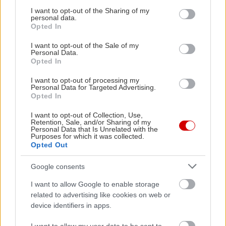
services and may gather and store information including but
Όλες οι Ταινίες
not limited to your visit or usage behaviour. You may click to
I want to opt-out of the Sharing of my
personal data.
grant or deny consent to Google and its third-party tags to
Opted In
use your data for below specified purposes in below Google
ΤΑΙΝΊΕΣ (ΕΛΛΗΝΙΚΌΣ ΤΊΤΛΟΣ)
consent section.
I want to opt-out of the Sale of my
Personal Data.
ΤΑΙΝΊΕΣ (ΠΡΩΤΌΤΥΠΟΣ ΤΊΤΛΟΣ)
Opted In
I want to opt-out of processing my
Personal Data for Targeted Advertising.
Όλες οι Αίθουσες
Opted In
ΑΝΆ ΠΕΡΙΟΧΉ
I want to opt-out of Collection, Use,
Retention, Sale, and/or Sharing of my
Personal Data that Is Unrelated with the
ΑΊΘΟΥΣΕΣ (ΑΛΦΑΒΗΤΙΚΆ)
Purposes for which it was collected.
Opted Out
MULTIPLEX
Google consents
I want to allow Google to enable storage
related to advertising like cookies on web or
device identifiers in apps.