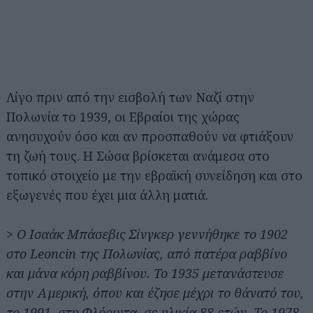
Λίγο πριν από την εισβολή των Ναζί στην
Πολωνία το 1939, οι Εβραίοι της χώρας
ανησυχούν όσο και αν προσπαθούν να φτιάξουν
τη ζωή τους. Η Σώσα βρίσκεται ανάμεσα στο
τοπικό στοιχείο με την εβραϊκή συνείδηση και στο
εξωγενές που έχει μια άλλη ματιά.
> Ο Ισαάκ Μπάσεβις Σίνγκερ γεννήθηκε το 1902
στο Leoncin της Πολωνίας, από πατέρα ραββίνο
και μάνα κόρη ραββίνου. Το 1935 μετανάστευσε
στην Αμερική, όπου και έζησε μέχρι το θάνατό του,
το 1991, στη Φλόριντα, σε ηλικία 88 ετών. Το 1978