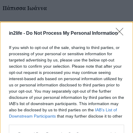
Αναζήτηση
Πάπισσα Ιωάννα
για...
in2life -
Do Not Process My Personal Information
Isaac Bashevis Singer
If you wish to opt-out of the sale, sharing to third parties, or
“Σώσα”
processing of your personal or sensitive information for
targeted advertising by us, please use the below opt-out
μετ. Μ. Πάγκαλος
section to confirm your selection. Please note that after your
εκδόσεις Κίχλη
opt-out request is processed you may continue seeing
2019
interest-based ads based on personal information utilized by
us or personal information disclosed to third parties prior to
σελ. 472
your opt-out. You may separately opt-out of the further
τιμή: 19.00
disclosure of your personal information by third parties on the
IAB’s list of downstream participants. This information may
also be disclosed by us to third parties on the
IAB’s List of
Downstream Participants
that may further disclose it to other
third parties.
Please note that this website/app uses one or more Google