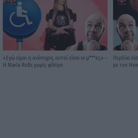
«Εγώ είμαι η ανάπηρη, αυτοί είναι οι μ***ες» –
Περδίκι εί
Η Maria Rolls χωρίς φίλτρο
με τον Ho