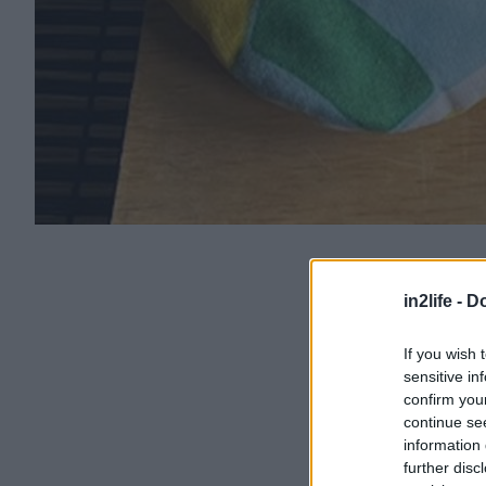
in2life -
Do
If you wish 
sensitive in
confirm you
continue se
information 
further disc