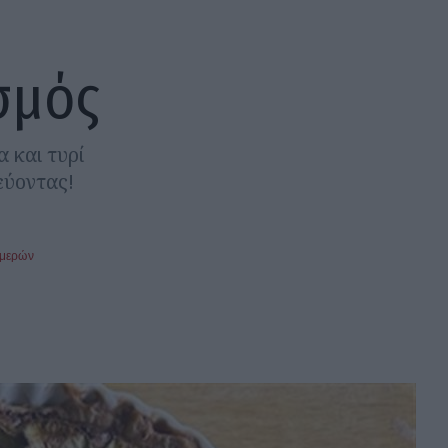
σμός
 και τυρί
εύοντας!
ημερών