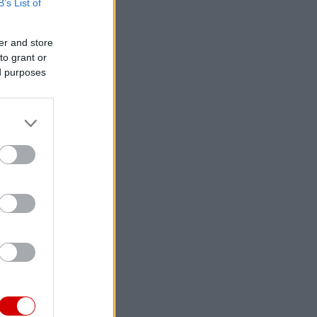
B’s List of
er and store
to grant or
ed purposes