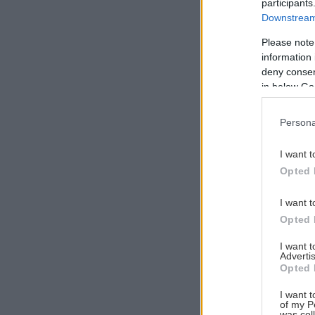
participants
Downstream 
Please note
information 
Αναζήτηση
deny consent
για...
in below Go
Persona
I want t
Opted 
I want t
Opted 
I want 
Advertis
Opted 
I want t
of my P
was col