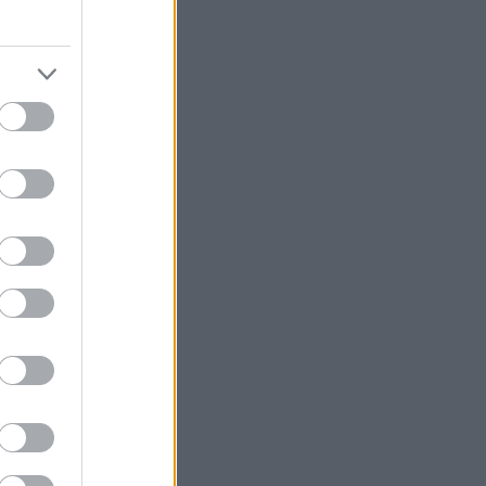
ίναι η δική μου
κή, ούτε η
διαλογίζομαι
αλοακονισμένα
μορφου, λεπτού
ι αγγούρια και
μην κοπώ, το
ερό που
πολλά -μην
ν μου έφτασε‧
άφανα
 μαγείας, μετά