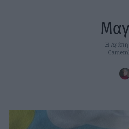
Μαγ
Η Αγάπη 
Camembe