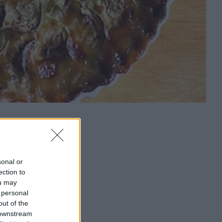
sonal or
ection to
ou may
 personal
out of the
 downstream