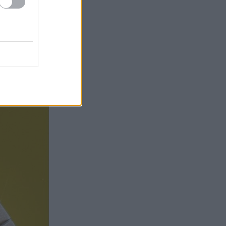
συν η
ι, μπόρεσα να
μάχι, μεγάλη