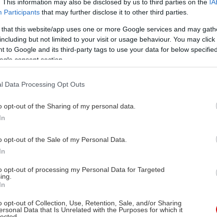
. This information may also be disclosed by us to third parties on the
IA
Participants
that may further disclose it to other third parties.
 that this website/app uses one or more Google services and may gath
including but not limited to your visit or usage behaviour. You may click 
 to Google and its third-party tags to use your data for below specifi
ogle consent section.
l Data Processing Opt Outs
o opt-out of the Sharing of my personal data.
In
o opt-out of the Sale of my Personal Data.
In
to opt-out of processing my Personal Data for Targeted
ing.
In
o opt-out of Collection, Use, Retention, Sale, and/or Sharing
ersonal Data that Is Unrelated with the Purposes for which it
lected.