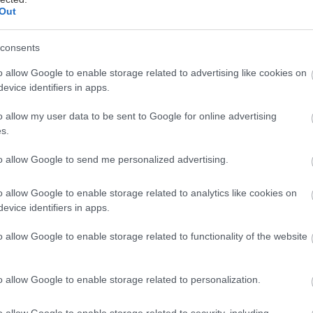
Out
 Αγάπης Μαργετίδη
consents
ν τα νεύρα μου χτυπάνε κόκκινο, μία και μοναδική ε
o allow Google to enable storage related to advertising like cookies on
η, η μαγειρική. Ούτε το περπάτημα, ούτε η γυμναστι
evice identifiers in apps.
ν το κέντημα ή το πλέξιμο, Θεός φυλάξοι! Μια χαρά 
ρακά κι ακόμα καλύτερα όταν κόβω με τα σούπερ κ
o allow my user data to be sent to Google for online advertising
s.
Πώς νομίζετε ότι απέκτησα τη δεξιοτεχνία του ομοιό
ετε πόσα κρεμμύδια και κολοκυθάκια, πόσα καρότα κ
to allow Google to send me personalized advertising.
λοκόψει; Αναρίθμητα! Έχοντας τον νου μου στο να 
γει και τα νεύρα μετά από λίγο εξατμίζονται, σαν ν
o allow Google to enable storage related to analytics like cookies on
evice identifiers in apps.
o allow Google to enable storage related to functionality of the website
κα στην κουζίνα προχθές, κι επειδή τα νεύρα ήταν 
υδεμία σημασία έχει, το ξέχασα κιόλας- τα κόψιμο δε
o allow Google to enable storage related to personalization.
και κάτι άλλο. Και το βρήκα. Έστρωσα τα σχεδόν δι
 λουλούδι κι έκανα τις τάρτες ζωγραφιά. Και ως δια
o allow Google to enable storage related to security, including