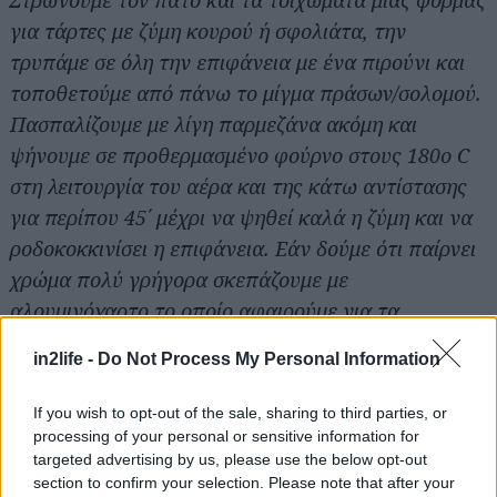
για τάρτες με ζύμη κουρού ή σφολιάτα, την
τρυπάμε σε όλη την επιφάνεια με ένα πιρούνι και
τοποθετούμε από πάνω το μίγμα πράσων/σολομού.
Πασπαλίζουμε με λίγη παρμεζάνα ακόμη και
ψήνουμε σε προθερμασμένο φούρνο στους 180ο C
στη λειτουργία του αέρα και της κάτω αντίστασης
για περίπου 45΄ μέχρι να ψηθεί καλά η ζύμη και να
ροδοκοκκινίσει η επιφάνεια. Εάν δούμε ότι παίρνει
χρώμα πολύ γρήγορα σκεπάζουμε με
αλουμινόχαρτο το οποίο αφαιρούμε για τα
τελευταία 10΄-15΄ του ψησίματος. Αφήνουμε την
in2life -
Do Not Process My Personal Information
τάρτα να χλιάνει πριν την κόψουμε σε κομμάτια.
If you wish to opt-out of the sale, sharing to third parties, or
processing of your personal or sensitive information for
targeted advertising by us, please use the below opt-out
section to confirm your selection. Please note that after your