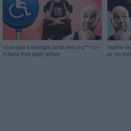
«Εγώ είμαι η ανάπηρη, αυτοί είναι οι μ***ες» –
Περδίκι εί
Η Maria Rolls χωρίς φίλτρο
με τον Ho