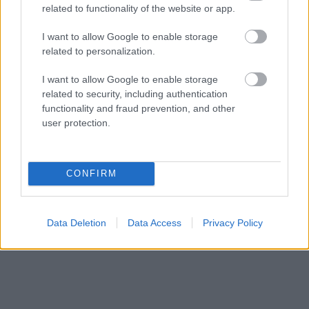
φύλλα γιατί χρησιμεύουν στους ζωμούς.
related to functionality of the website or app.
Αντί για νωπό σολομό μπορείτε να βάλετε
I want to allow Google to enable storage
καπνιστό, με εντελώς διαφορετικό
related to personalization.
αποτέλεσμα στη γεύση. Και οι δύο εκδοχές
είναι νόστιμες, εξαρτάται από το τι αρέσει
I want to allow Google to enable storage
related to security, including authentication
στον καθένα. Εάν έβαζα καπνιστό, θα
functionality and fraud prevention, and other
ελάττωνα την ποσότητα σε 150-200 γρ. γιατί
user protection.
έχει εντονότερη γεύση.
Για ευκολία και γρηγοράδα χρησιμοποίησα
έτοιμη ζύμη, ενώ αν φτιάξετε τη δική σας, το
CONFIRM
αποτέλεσμα θα είναι σαφώς ανώτερο.
Data Deletion
Data Access
Privacy Policy