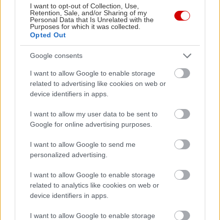
I want to opt-out of Collection, Use,
Retention, Sale, and/or Sharing of my
Personal Data that Is Unrelated with the
Purposes for which it was collected.
Opted Out
Tips
Google consents
Τα πράσα και το αγελαδινό βούτυρο
I want to allow Google to enable storage
αγαπιούνται πολύ, αυτό δεν αμφισβητείται. Αν
related to advertising like cookies on web or
device identifiers in apps.
εσείς προτιμάτε, αντικαταστήστε με
ελαιόλαδο.
I want to allow my user data to be sent to
Οι περισσότερες συνταγές συμβουλεύουν να
Google for online advertising purposes.
χρησιμοποιούμε μόνο το λευκό μέρος από τα
I want to allow Google to send me
πράσα, πρακτική που δεν ακολουθώ, αφού και
personalized advertising.
το πράσινο μέρος τους είναι τρυφερό και
I want to allow Google to enable storage
νόστιμο, τουλάχιστον μέχρι του σημείου
related to analytics like cookies on web or
εκείνου που δεν έχει σκληρές ίνες. Όμως δεν
device identifiers in apps.
πετάω ούτε αυτά, ούτε τα εξωτερικά σκληρά
I want to allow Google to enable storage