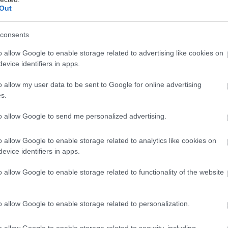
Out
αργετίδη
consents
ι τα γαλλικά υπάρχουν δύο πανομοιότυπες εκφράσει
o allow Google to enable storage related to advertising like cookies on
ην ευκολία ή τη δυσκολία ενός εγχειρήματος με cake
evice identifiers in apps.
s a piece of cake λέμε στα αγγλικά όταν κάτι είναι πο
 la tarte στα γαλλικά (που μεταφράζεται επί λέξει δεν
o allow my user data to be sent to Google for online advertising
s.
τα πως πρόκειται για κάτι δύσκολο. Περίεργο, δεν είν
 τα κέικ και οι τάρτες είναι όντως δύο εδέσματα που
to allow Google to send me personalized advertising.
ορές γίνονται εύκολα και γρήγορα. Εάν συνυπολογίσ
αγές τους, μάλλον σωστά τα λένε οι εκφράσεις.
o allow Google to enable storage related to analytics like cookies on
evice identifiers in apps.
ι παντός τύπου πίτες για μένα είναι κάπως σαν τις μ
o allow Google to enable storage related to functionality of the website
χνά με ό,τι πέσει στο χέρι μου. Έτσι, αντιστρέφοντ
 σας ετοίμασα μια τάρτα που, πράγματι, είναι … τάρ
o allow Google to enable storage related to personalization.
 και αρκετά ελαφριά. Δεν έχει κρέμες, ούτε λιγωτικά
ι όλα τα θρεπτικά συστατικά που χρειαζόμαστε. Με τ
o allow Google to enable storage related to security, including