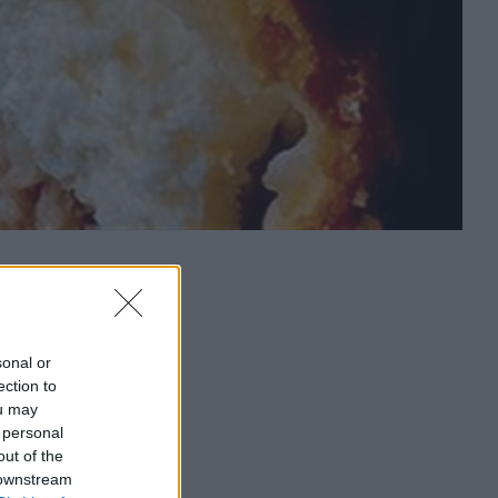
sonal or
ection to
ou may
 personal
out of the
 downstream