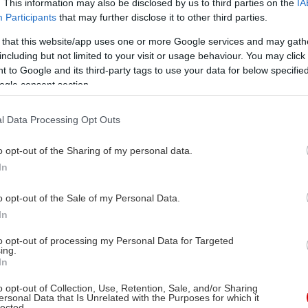
. This information may also be disclosed by us to third parties on the
IA
Participants
that may further disclose it to other third parties.
 that this website/app uses one or more Google services and may gath
including but not limited to your visit or usage behaviour. You may click 
 to Google and its third-party tags to use your data for below specifi
ogle consent section.
l Data Processing Opt Outs
o opt-out of the Sharing of my personal data.
In
o opt-out of the Sale of my Personal Data.
In
to opt-out of processing my Personal Data for Targeted
ing.
In
o opt-out of Collection, Use, Retention, Sale, and/or Sharing
ersonal Data that Is Unrelated with the Purposes for which it
lected.