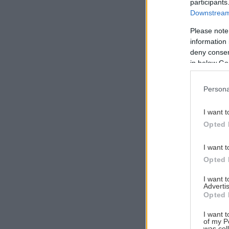
participants
Downstream 
Please note
information 
Αναζήτηση
deny consent
για...
in below Go
Persona
I want t
Opted 
I want t
Opted 
I want 
Advertis
Opted 
I want t
of my P
was col