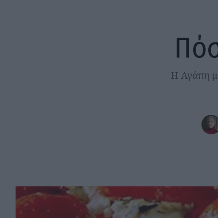
Πόσ
Η Αγάπη μά