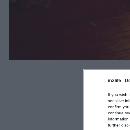
in2life -
Do
If you wish 
sensitive in
confirm you
continue se
information 
further disc