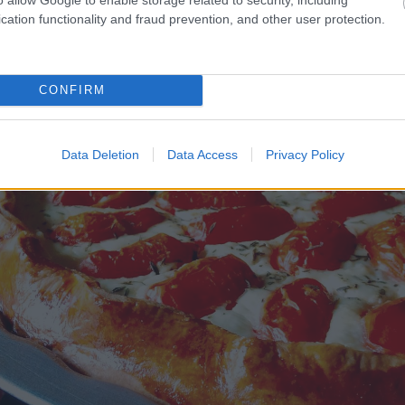
cation functionality and fraud prevention, and other user protection.
ός ποτηριού λευκού ή ροζέ κρασιού, έχουμε ένα ολ
μα.
CONFIRM
Data Deletion
Data Access
Privacy Policy