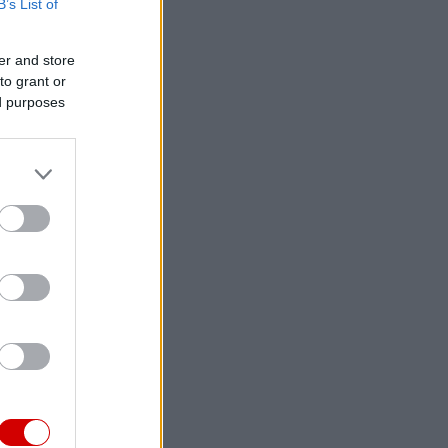
B’s List of
er and store
to grant or
ed purposes