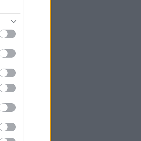
ς που
 και τάρτα
λύ εύκολο, ενώ
 είναι τάρτα)
αι; Αν το
 τις
ουμε και τις
ακαρονάδες. Τις
ας την γαλλική
τα! Είναι
 τυριά. Είναι
η συνοδεία μιας