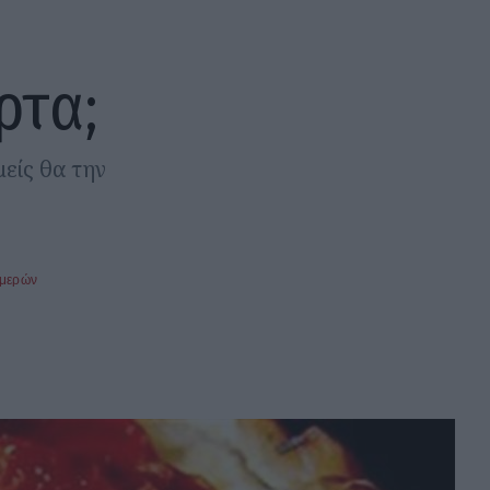
ρτα;
μείς θα την
ημερών