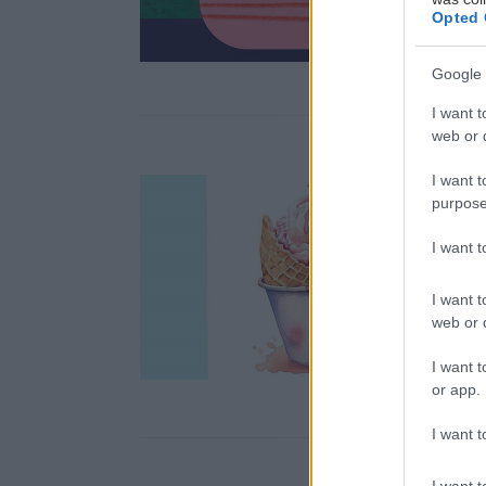
Opted 
Google 
I want t
web or d
I want t
purpose
I want 
I want t
web or d
I want t
or app.
I want t
I want t