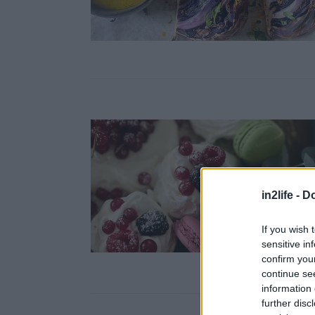
in2life -
Do
If you wish 
sensitive in
confirm you
continue se
information 
further disc