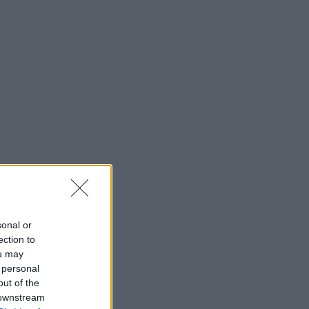
sonal or
ection to
ou may
 personal
out of the
 downstream