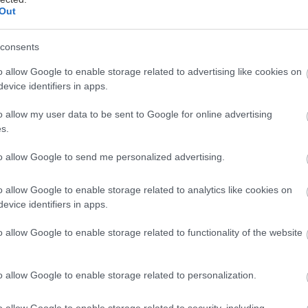
ενέργεια για τις φθινοπωρινές δουλειές που
Out
μας πιέζουν ασφυκτικά.
consents
o allow Google to enable storage related to advertising like cookies on
evice identifiers in apps.
Τα εύκολα γλυκά του
o allow my user data to be sent to Google for online advertising
s.
δύσκολου Αυγούστου
to allow Google to send me personalized advertising.
Είτε είστε στην πόλη είτε σε διακοπές, αυτά τα
πέντε γλυκά δεν απαιτούν ιδιαίτερες γνώσεις
o allow Google to enable storage related to analytics like cookies on
evice identifiers in apps.
ζαχαροπλαστικής και δεν θα σπαταλήσουν τον
πολύτιμο χρόνο σας.
o allow Google to enable storage related to functionality of the website
o allow Google to enable storage related to personalization.
o allow Google to enable storage related to security, including