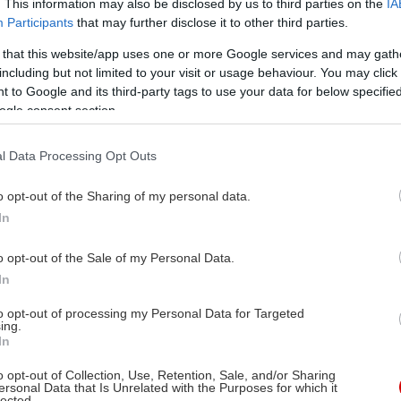
. This information may also be disclosed by us to third parties on the
IA
Ένα (ακόμη) γκρατέν, το
Participants
that may further disclose it to other third parties.
πρώτο για τη φετινή σεζόν
 that this website/app uses one or more Google services and may gath
including but not limited to your visit or usage behaviour. You may click 
 to Google and its third-party tags to use your data for below specifi
Αν αγαπάτε τα γκρατέν όσο η Αγάπη αλλά κι
ogle consent section.
εμείς, αυτή η λαχταριστή συνταγή με
σελινόριζα, πατάτες, μήλα και ροκφόρ, είναι για
l Data Processing Opt Outs
σας!
o opt-out of the Sharing of my personal data.
In
o opt-out of the Sale of my Personal Data.
In
Σε ένα σκεύος, δύο το πολύ
to opt-out of processing my Personal Data for Targeted
ing.
Η Αγάπη μάζεψε και μας δείχνει δέκα
In
πεντανόστιμες συνταγές που μαγειρεύονται σε
o opt-out of Collection, Use, Retention, Sale, and/or Sharing
ένα σκεύος για να κρατήσουμε πολύτιμη
ersonal Data that Is Unrelated with the Purposes for which it
lected.