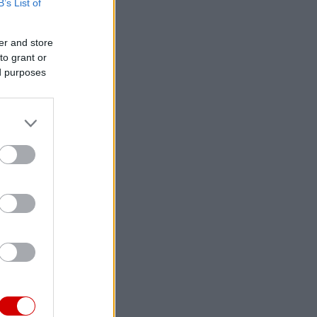
B’s List of
er and store
to grant or
ed purposes