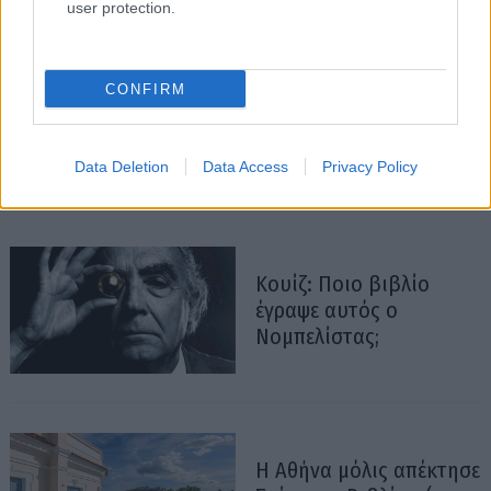
user protection.
CONFIRM
Data Deletion
Data Access
Privacy Policy
Κουίζ: Ποιο βιβλίο
έγραψε αυτός ο
Νομπελίστας;
Η Αθήνα μόλις απέκτησε