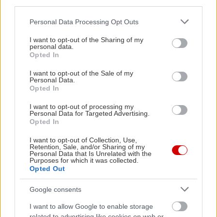
third parties.
Please note that this website/app uses one or more Google
Personal Data Processing Opt Outs
services and may gather and store information including but
not limited to your visit or usage behaviour. You may click to
I want to opt-out of the Sharing of my
personal data.
grant or deny consent to Google and its third-party tags to
Opted In
use your data for below specified purposes in below Google
15 βιβλία για να
consent section.
I want to opt-out of the Sale of my
διαβάσεις τον Μάιο
Personal Data.
Opted In
I want to opt-out of processing my
Personal Data for Targeted Advertising.
Opted In
I want to opt-out of Collection, Use,
Πώς να πείσεις τον
Retention, Sale, and/or Sharing of my
Personal Data that Is Unrelated with the
εαυτό σου να διαβάζει
Purposes for which it was collected.
περισσότερα βιβλία;
Opted Out
Google consents
I want to allow Google to enable storage
related to advertising like cookies on web or