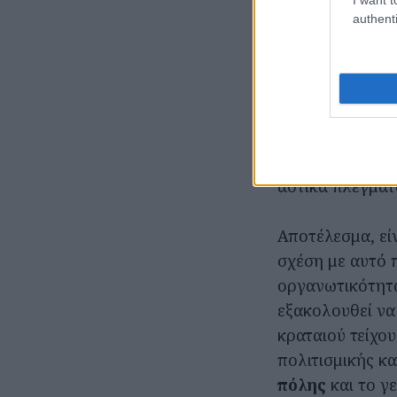
authenti
Μετά την πτώση
έχει κατά κοιν
αντικαταστάθηκ
συντελούν όλες 
μετάλλαξη του
διπλασιασμό τη
αστικά πλέγματ
Αποτέλεσμα, εί
σχέση με αυτό 
οργανωτικότητα
εξακολουθεί να
κραταιού τείχο
πολιτισμικής κα
πόλης
και το γε