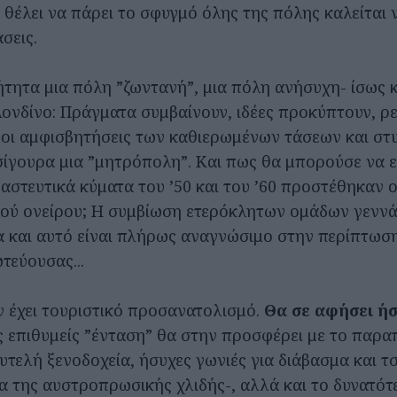
θέλει να πάρει το σφυγμό όλης της πόλης καλείται 
σεις.
ήτητα μια πόλη ”ζωντανή”, μια πόλη ανήσυχη- ίσως 
 Λονδίνο: Πράγματα συμβαίνουν, ιδέες προκύπτουν, ρ
 οι αμφισβητήσεις των καθιερωμένων τάσεων και στυ
 σίγουρα μια ”μητρόπολη”. Και πως θα μπορούσε να ε
αστευτικά κύματα του ’50 και του ’60 προστέθηκαν 
κού ονείρου; Η συμβίωση ετερόκλητων ομάδων γεννά 
α και αυτό είναι πλήρως αναγνώσιμο στην περίπτωσ
τεύουσας...
ν έχει τουριστικό προσανατολισμό.
Θα σε αφήσει ήσ
ς επιθυμείς ”ένταση” θα στην προσφέρει με το παρα
υτελή ξενοδοχεία, ήσυχες γωνιές για διάβασμα και τ
 της αυστροπρωσικής χλιδής-, αλλά και το δυνατότ