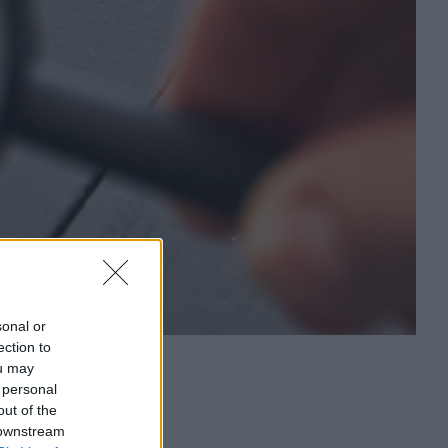
sonal or
ection to
ou may
 personal
out of the
 downstream