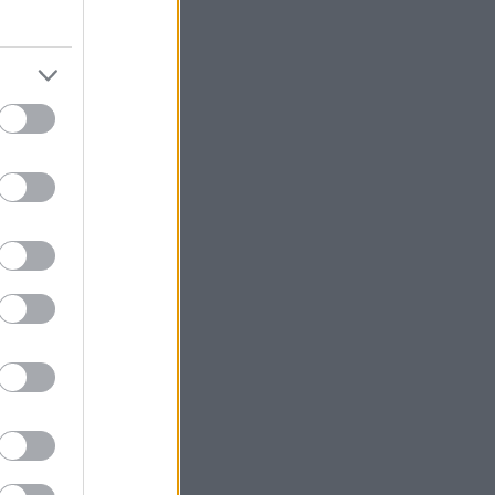
πολη ζωντανή
ς.
υρίστα
.
 του πουλήσει
εξακολουθεί να
ά ιδιαιτέρως