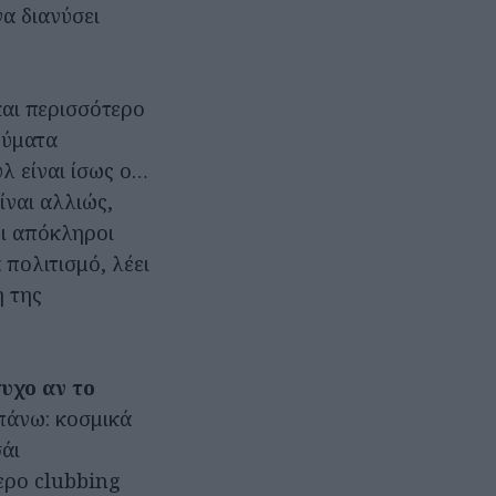
να διανύσει
και περισσότερο
εύματα
λ είναι ίσως ο…
ίναι αλλιώς,
οι απόκληροι
πολιτισμό, λέει
η της
υχο αν το
πάνω: κοσμικά
σάι
ερο clubbing