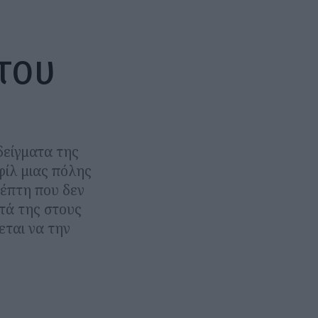
 του
δείγματα της
ίλ μιας πόλης
κέπτη που δεν
τά της στους
εται να την