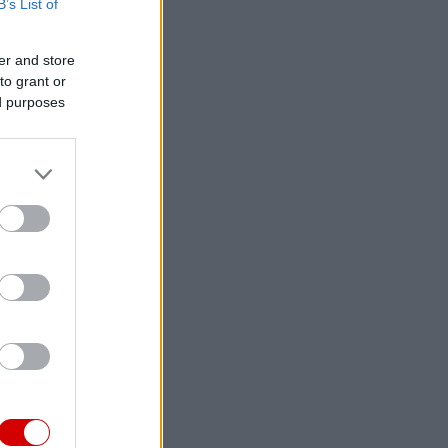
B’s List of
er and store
to grant or
ed purposes