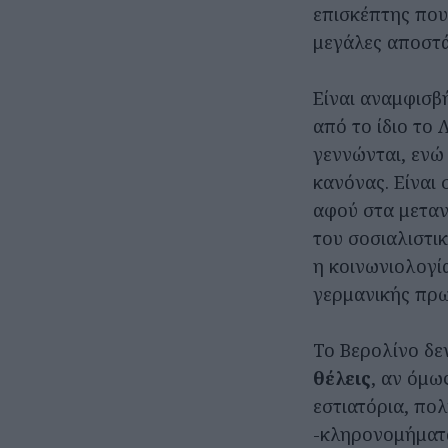
επισκέπτης που 
μεγάλες αποστά
Είναι αναμφισβ
από το ίδιο το
γεννώνται, ενώ
κανόνας. Είναι
αφού στα μεταν
του σοσιαλιστι
η κοινωνιολογί
γερμανικής πρω
Το Βερολίνο δε
θέλεις
, αν όμω
εστιατόρια, πολ
-κληρονομήματα