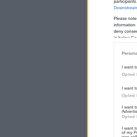
participants
Downstream 
Please note
information 
Αναζήτηση
deny consent
για...
in below Go
Persona
I want t
Opted 
I want t
Opted 
I want 
Advertis
Opted 
I want t
of my P
was col