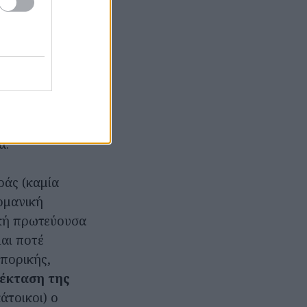
 το Βερολίνο
ρτιση της πόλης
υση του οποίου
ις. Η
ον de facto
νολο δύο
ά.
ράς (καμία
ρμανική
κή πρωτεύουσα
λαι ποτέ
πορικής,
 έκταση της
κάτοικοι) ο