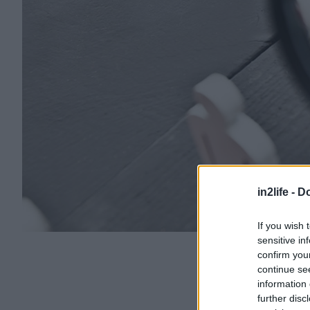
in2life -
Do
If you wish 
sensitive in
confirm you
continue se
information 
further disc