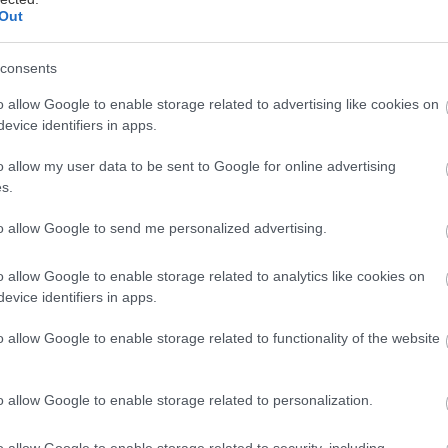
Out
consents
o allow Google to enable storage related to advertising like cookies on
evice identifiers in apps.
γραφίες: Δημήτρης Γλύστρας
o allow my user data to be sent to Google for online advertising
s.
βολο του ψυχρού πολέμου
είναι σήμερα μια
μητρό
to allow Google to send me personalized advertising.
 το απαρνιέται, κουβαλά τη γοητεία του παρελθόντο
o allow Google to enable storage related to analytics like cookies on
ν είναι κατάλληλος προορισμός
για τον τυπικό το
evice identifiers in apps.
o allow Google to enable storage related to functionality of the website
ι highlights σε κάθε του γωνία, ούτε προσπαθεί να
σολιαδάκια”. Η πόλη- θρύλος της δεκαετίας του ’70 
o allow Google to enable storage related to personalization.
 της ταυτότητα και η αναζήτησή της αυτή την καθιστ
οορισμό.
o allow Google to enable storage related to security, including