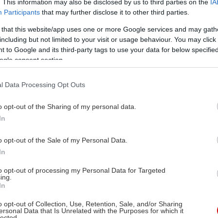
. This information may also be disclosed by us to third parties on the
IA
Participants
that may further disclose it to other third parties.
 that this website/app uses one or more Google services and may gath
including but not limited to your visit or usage behaviour. You may click 
 to Google and its third-party tags to use your data for below specifi
ogle consent section.
l Data Processing Opt Outs
o opt-out of the Sharing of my personal data.
In
o opt-out of the Sale of my Personal Data.
In
to opt-out of processing my Personal Data for Targeted
ing.
In
o opt-out of Collection, Use, Retention, Sale, and/or Sharing
ersonal Data that Is Unrelated with the Purposes for which it
lected.