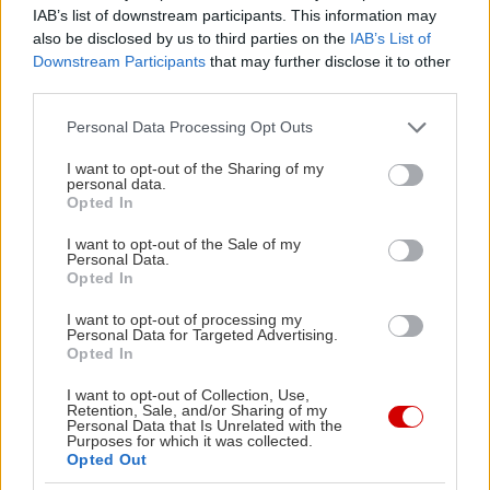
IAB’s list of downstream participants. This information may
also be disclosed by us to third parties on the
IAB’s List of
Ένα ποιητικό και βαθιά πολιτικό σκηνικό
Downstream Participants
that may further disclose it to other
ανέβασμα χωρίς αποκλεισμούς στο Αρχαίο
third parties.
Θέατρο Επιδαύρου, και ταυτόχρονα μια ξεχωριστή
Please note that this website/app uses one or more Google
Personal Data Processing Opt Outs
σκηνική ανάγνωση για τη φρίκη και το παράλογο
services and may gather and store information including but
του πολέμου μέσα από το φίλτρο του θηλυκού
not limited to your visit or usage behaviour. You may click to
I want to opt-out of the Sharing of my
personal data.
grant or deny consent to Google and its third-party tags to
σώματος, που διεκδικεί το δικαίωμα της επιλογής,
Opted In
use your data for below specified purposes in below Google
ακόμη και όταν βρίσκεται υπό κατοχή.
consent section.
I want to opt-out of the Sale of my
Personal Data.
Opted In
Οι Τρωάδες της Ελένης Ευθυμίου δεν είναι μόνο
τα όμορφα, υγιή κορμιά των προνομιούχων
I want to opt-out of processing my
Personal Data for Targeted Advertising.
γυναικών της οικογένειας του Πρίαμου, που
Opted In
αναμένουν την τελική διαλογή. Είναι και σώματα –
I want to opt-out of Collection, Use,
ανήλικα, ανάπηρα, ηλικιωμένα– που ούτε πριν
Retention, Sale, and/or Sharing of my
Personal Data that Is Unrelated with the
τον πόλεμο αποφάσιζαν για τον εαυτό τους, ενώ
Purposes for which it was collected.
Opted Out
σπάνια είχαν το προνόμιο της αφήγησης.