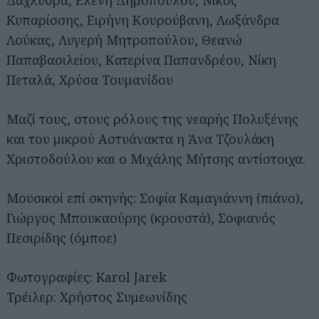
Δαχλύθρα, Eλένη Δημοπούλου, Νίκος
Κυπαρίσσης, Ειρήνη Κουρούβανη, Λωξάνδρα
Λούκας, Λυγερή Μητροπούλου, Θεανώ
Παπαβασιλείου, Κατερίνα Παπανδρέου, Νίκη
Πεταλά, Χρύσα Τουμανίδου
Μαζί τους, στους ρόλους της νεαρής Πολυξένης
και του μικρού Αστυάνακτα η Άνα Τζουλάκη
Χριστοδούλου και ο Μιχάλης Μήτσης αντίστοιχα.
Μουσικοί επί σκηνής: Σοφία Καμαγιάννη (πιάνο),
Γιώργος Μπουκαούρης (κρουστά), Σοφιανός
Πεσιρίδης (όμποε)
Φωτογραφίες: Karol Jarek
Τρέιλερ: Χρήστος Συμεωνίδης