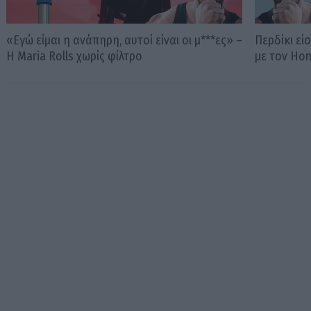
«Εγώ είμαι η ανάπηρη, αυτοί είναι οι μ***ες» –
Περδίκι εί
Η Maria Rolls χωρίς φίλτρο
με τον Ho