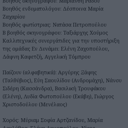
Βοηθός σκηνογράφου: Μαριάνθη Ράδου
Βοηθός ενδυματολόγου: Δέσποινα Μαρία
Ζαχαρίου
Βοηθός φωτίστριας: Νατάσα Πετροπούλου
Β βοηθός σκηνογράφου: Ταξιάρχης Χούμος
Καλλιτεχνικές συνεργάτιδες για την υποστήριξη
της ομάδας Εν Δυνάμει: Ελένη Ζαχοπούλου,
Δάφνη Καφετζή, Αγγελική Τόμπρου
Παίζουν (αλφαβητικά): Αργύρης Ξάφης
(Ταλθύβιος), Εύη Σαουλίδου (Ανδρομάχη), Νάνσυ
Σιδέρη (Κασσάνδρα), Βασιλική Τρουφάκου
(Ελένη), Λυδία Φωτοπούλου (Εκάβη), Γιώργος
Χριστοδούλου (Μενέλαος)
Χορός: Μύριαμ Σοφία Αρτζανίδου, Μαρία