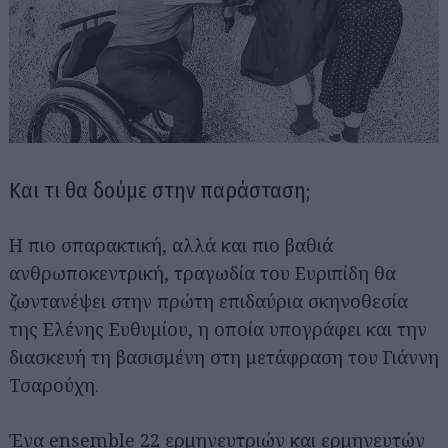
Και τι θα δούμε στην παράσταση;
Αναζήτηση
για...
Η πιο σπαρακτική, αλλά και πιο βαθιά
ανθρωποκεντρική, τραγωδία του Ευριπίδη θα
ζωντανέψει στην πρώτη επιδαύρια σκηνοθεσία
της Ελένης Ευθυμίου, η οποία υπογράφει και την
διασκευή τη βασισμένη στη μετάφραση του Γιάννη
Τσαρούχη.
Ένα ensemble 22 ερμηνευτριών και ερμηνευτών