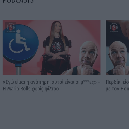
«Εγώ είμαι η ανάπηρη, αυτοί είναι οι μ***ες» –
Περδίκι εί
Η Maria Rolls χωρίς φίλτρο
με τον Ho