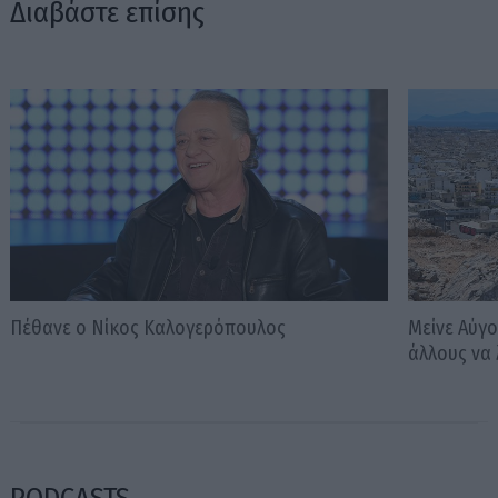
Διαβάστε επίσης
Πέθανε ο Νίκος Καλογερόπουλος
Μείνε Αύγο
άλλους να 
PODCASTS