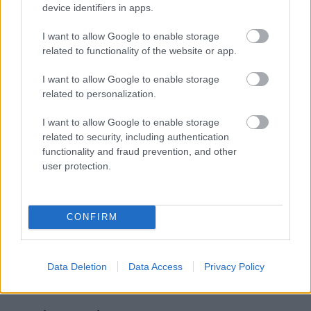
Corrective Exercise Specialist (NASM). Στη συνέχεια,
device identifiers in apps.
ολοκλήρωσε το μεταπτυχιακό πρόγραμμα «Λειτουργική
Διαχείριση Τραυματισμών σε Αθλητές και Ασκούμενους» του
I want to allow Google to enable storage
Δημοκρίτειου Πανεπιστημίου Θράκης και το «Άσκηση,
related to functionality of the website or app.
Εργοσπιρομετρία και Αποκατάσταση» του Πανεπιστημίου
I want to allow Google to enable storage
Θεσσαλίας.
related to personalization.
Aγαπά το σινεμά, τις γάτες, το fitness, τις συναυλίες και την
I want to allow Google to enable storage
έξοδο για μπίρες και σουβλάκι. Ετοιμάζει βιβλίο για το πώς να
related to security, including authentication
ξεπεράσεις την αναβλητικότητα από το 2004 και έχει
functionality and fraud prevention, and other
συμμετάσχει σε ρεπορτάζ για πολυχώρους ηδονής στο
user protection.
κέντρο της Αθήνας, αλλά και για δομές φροντίδας
ηλικιωμένων.
CONFIRM
Data Deletion
Data Access
Privacy Policy