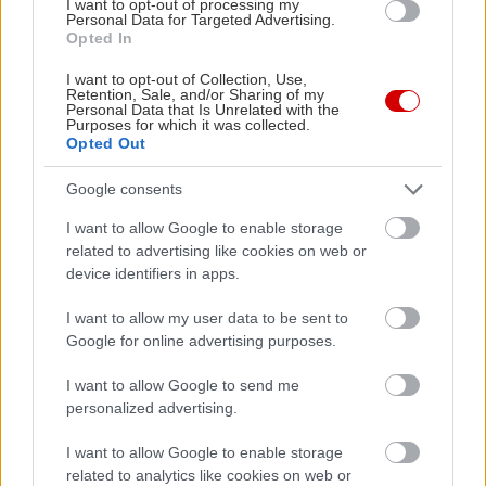
I want to opt-out of processing my
Personal Data for Targeted Advertising.
Opted In
I want to opt-out of Collection, Use,
Retention, Sale, and/or Sharing of my
Personal Data that Is Unrelated with the
Purposes for which it was collected.
Opted Out
Google consents
Νικόλας Γεωργιακώδης
I want to allow Google to enable storage
related to advertising like cookies on web or
device identifiers in apps.
Ο Νικόλας Γεωργιακώδης είναι δημοσιογράφος και personal
trainer, με εμπειρία στη συντακτική δημοσιογραφία και την
I want to allow my user data to be sent to
προπονητική. Αποφοίτησε από το Τμήμα Επικοινωνίας και
Google for online advertising purposes.
Μέσων Μαζικής Ενημέρωσης του Εθνικού και
Καποδιστριακού Πανεπιστημίου Αθηνών το 2010.
I want to allow Google to send me
Παράλληλα με τη δημοσιογραφία, ειδικεύτηκε στο fitness,
personalized advertising.
αποκτώντας πτυχία Personal Training από τις σχολές
I want to allow Google to enable storage
Studio One και Base Training, καθώς και την εξειδίκευση
related to analytics like cookies on web or