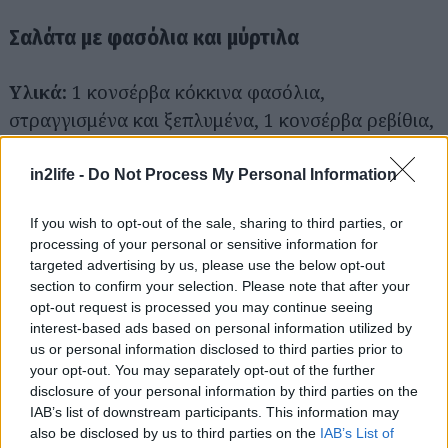
Σαλάτα με φασόλια και μύρτιλα
Υλικά:
1 κονσέρβα κόκκινα φασόλια,
στραγγισμένα και ξεπλυμένα, 1 κονσέρβα ρεβίθια,
στραγγισμένα και ξεπλυμένα, 1 κονσέρβα μαύρα
φασόλια, στραγγισμένα και ξεπλυμένα, 1
in2life -
Do Not Process My Personal Information
κονσέρβα μαυρομάτικα φασόλια, στραγγισμένα
If you wish to opt-out of the sale, sharing to third parties, or
και ξεπλυμένα, 1 κονσέρβα πράσινα φασολάκια
processing of your personal or sensitive information for
κομμένα, στραγγισμένα, 1 φλ. καλαμπόκι
targeted advertising by us, please use the below opt-out
κονσέρβας ή κατεψυγμένο και ξεπαγωμένο, 1 φλ.
section to confirm your selection. Please note that after your
opt-out request is processed you may continue seeing
φρέσκα μύρτιλα, 1 μέτριο κόκκινο κρεμμύδι
interest-based ads based on personal information utilized by
ψιλοκομμένο, 1 ματσάκι φρέσκο κόλιανδρο
us or personal information disclosed to third parties prior to
ψιλοκομμένο.
your opt-out. You may separately opt-out of the further
disclosure of your personal information by third parties on the
IAB’s list of downstream participants. This information may
Για το dressing: 120 ml ελαιόλαδο, 120 ml Bai
also be disclosed by us to third parties on the
IAB’s List of