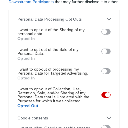
Brasilia Blueberry, 60 ml μηλόξιδο, 1 κ.γ.
Downstream Participants
that may further disclose it to other
third parties.
μουστάρδα, αλάτι και φρεσκοτριμμένο πιπέρι. Για
το σερβίρισμα: φέτες λάιμ και τσιπς τορτίγιας.
Please note that this website/app uses one or more Google
Personal Data Processing Opt Outs
services and may gather and store information including but
not limited to your visit or usage behaviour. You may click to
I want to opt-out of the Sharing of my
Εκτέλεση:
Στραγγίζουμε και ξεπλένουμε όλα τα
personal data.
grant or deny consent to Google and its third-party tags to
Opted In
όσπρια και τα βάζουμε σε ένα μεγάλο μπολ.
use your data for below specified purposes in below Google
consent section.
Προσθέτουμε το καλαμπόκι, τα μύρτιλα, το
I want to opt-out of the Sale of my
Personal Data.
κόκκινο κρεμμύδι και τον κόλιανδρο και
Opted In
ανακατεύουμε απαλά. Σε ένα βαζάκι με καπάκι
I want to opt-out of processing my
βάζουμε το ελαιόλαδο, το Bai Brasilia Blueberry,
Personal Data for Targeted Advertising.
Opted In
το μηλόξιδο, τη μουστάρδα, αλάτι και πιπέρι.
Κλείνουμε το βαζάκι και το ανακινούμε καλά
I want to opt-out of Collection, Use,
Retention, Sale, and/or Sharing of my
μέχρι να ομογενοποιηθεί το dressing.
Personal Data that Is Unrelated with the
Purposes for which it was collected.
Περιχύνουμε τη σαλάτα, ανακατεύουμε και
Opted Out
σερβίρουμε με φέτες λάιμ και τσιπς τορτίγιας για
Google consents
βούτες.