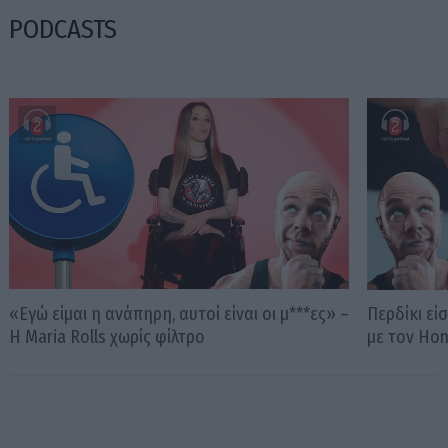
PODCASTS
«Εγώ είμαι η ανάπηρη, αυτοί είναι οι μ***ες» –
Περδίκι εί
Η Maria Rolls χωρίς φίλτρο
με τον Ho