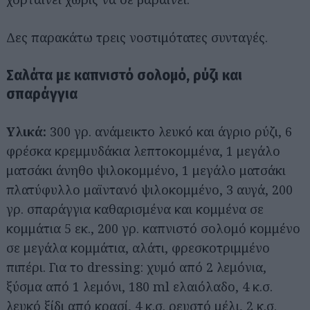
Δες παρακάτω τρεις νοστιμότατες συνταγές.
Σαλάτα με καπνιστό σολομό, ρύζι και
σπαράγγια
Υλικά:
300 γρ. ανάμεικτο λευκό και άγριο ρύζι, 6
φρέσκα κρεμμυδάκια λεπτοκομμένα, 1 μεγάλο
ματσάκι άνηθο ψιλοκομμένο, 1 μεγάλο ματσάκι
πλατύφυλλο μαϊντανό ψιλοκομμένο, 3 αυγά, 200
γρ. σπαράγγια καθαρισμένα και κομμένα σε
κομμάτια 5 εκ., 200 γρ. καπνιστό σολομό κομμένο
σε μεγάλα κομμάτια, αλάτι, φρεσκοτριμμένο
πιπέρι. Για το dressing: χυμό από 2 λεμόνια,
ξύσμα από 1 λεμόνι, 180 ml ελαιόλαδο, 4 κ.σ.
λευκό ξίδι από κρασί, 4 κ.σ. ρευστό μέλι, 2 κ.σ.