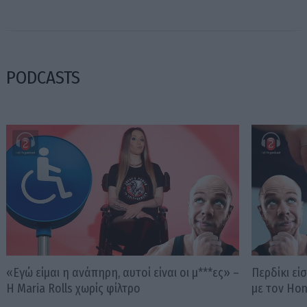
PODCASTS
«Εγώ είμαι η ανάπηρη, αυτοί είναι οι μ***ες» –
Περδίκι εί
Η Maria Rolls χωρίς φίλτρο
με τον Ho