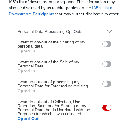
IAB’s list of downstream participants. This information may
also be disclosed by us to third parties on the
IAB’s List of
Downstream Participants
that may further disclose it to other
third parties.
Please note that this website/app uses one or more Google
Personal Data Processing Opt Outs
services and may gather and store information including but
not limited to your visit or usage behaviour. You may click to
I want to opt-out of the Sharing of my
personal data.
grant or deny consent to Google and its third-party tags to
Opted In
use your data for below specified purposes in below Google
consent section.
I want to opt-out of the Sale of my
Personal Data.
Opted In
I want to opt-out of processing my
Personal Data for Targeted Advertising.
Opted In
I want to opt-out of Collection, Use,
Retention, Sale, and/or Sharing of my
Personal Data that Is Unrelated with the
Purposes for which it was collected.
Opted Out