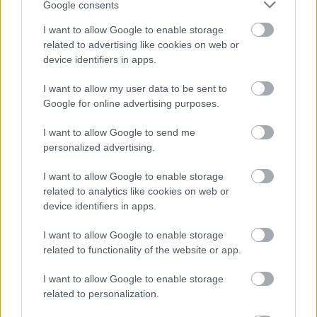
Google consents
I want to allow Google to enable storage
related to advertising like cookies on web or
device identifiers in apps.
I want to allow my user data to be sent to
Google for online advertising purposes.
I want to allow Google to send me
personalized advertising.
Ιοβόλος
I want to allow Google to enable storage
related to analytics like cookies on web or
Ο Ιοβόλος υπάρχει από την εποχή που τα blogs ήταν «κάτι
device identifiers in apps.
καινούριο». Ρίχνει τα βέλη που ετοιμάζει φτιάχνει η
I want to allow Google to enable storage
συντακτική ομάδα του In2life και λέει τη γνώμη του χωρίς
related to functionality of the website or app.
φόβο, αλλά συχνά με πάθος από το 2008. Κάποιοι λένε ότι
πίσω από τη μυστική του ταυτότητα κρύβονται ανύπαντροι
I want to allow Google to enable storage
χαβαλετζήδες, κάποιοι άλλοι ότι την ύλη του φροντίζουν
related to personalization.
σεβαστοί οικογενειάρχες που φλερτάρουν με τον