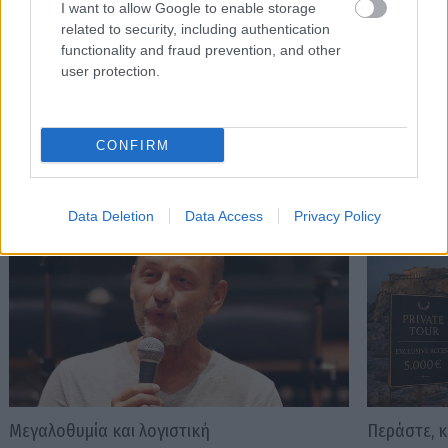
I want to allow Google to enable storage
συντηρητισμό της μέσης ηλικίας. Εσύ μην δινεις σημασία.
related to security, including authentication
functionality and fraud prevention, and other
user protection.
Διαβάστε επίσης
CONFIRM
Data Deletion
Data Access
Privacy Policy
Μεγαλοθυμία και λογιστική
Περάστε, 