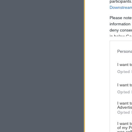
participants
Downstream 
Please note
information 
Αναζήτηση
deny consent
για...
in below Go
Persona
I want t
Opted 
I want t
Opted 
I want 
Advertis
Opted 
I want t
of my P
was col