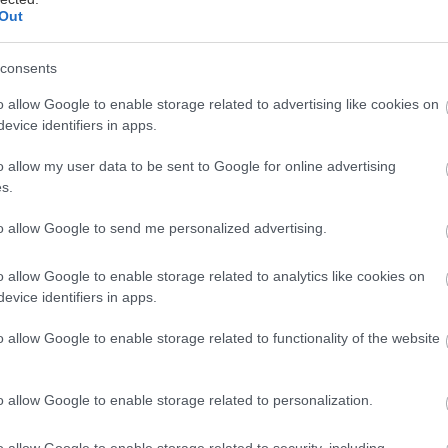
Out
consents
o allow Google to enable storage related to advertising like cookies on
κοτοπουλάκι πέρα από πρωτεϊνούχος μπαλαντέρ στο
evice identifiers in apps.
είρεμα είναι κι ένας εξαιρετικός λόγος να το ρίξεις
ιμάζοντας κάποιες από τις πλέον νόστιμες εκδοχές 
o allow my user data to be sent to Google for online advertising
s.
α παραμένει ένα ασφαλές καταφύγιο για κοτοπουλ
to allow Google to send me personalized advertising.
πόλικες λαχταριστές εκδοχές του με έξτρα ζουμερά
ου λειτουργούν σαν βάλσαμο στη λιχούδικη καρδούλ
o allow Google to enable storage related to analytics like cookies on
evice identifiers in apps.
 συγκεντρώσαμε σε μια λίστα τα καλύτερα κοτοπουλ
ας για να φας σαν να μην υπάρχει αύριο.
o allow Google to enable storage related to functionality of the website
o allow Google to enable storage related to personalization.
o allow Google to enable storage related to security, including