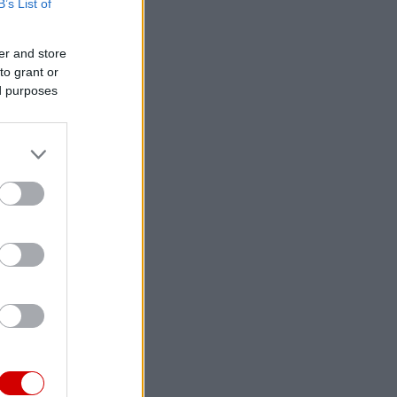
B’s List of
er and store
to grant or
ed purposes