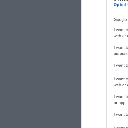
Opted 
Google 
Τ
I want t
ο 
web or d
μαγ
δοκ
I want t
purpose
Ευτυχώς η Αθήν
I want 
προσφέροντας μ
αποτελέσματα π
I want t
web or d
αυτόν τον λόγο
αθηναϊκής πιάτσ
I want t
or app.
ΚokoGrill
I want t
I want t