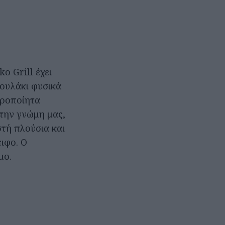
o Grill έχει
πουλάκι φυσικά
ειροποίητα
 την γνώμη μας,
τή πλούσια και
ιφο. Ο
μο.