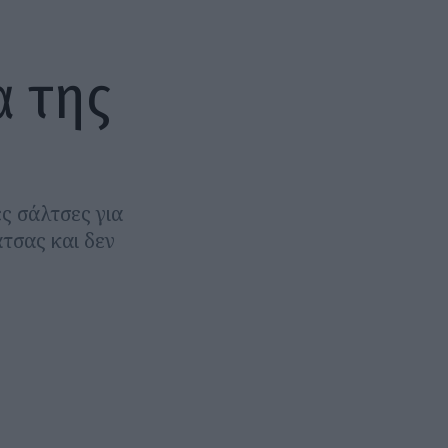
α της
ές σάλτσες για
άτσας και δεν