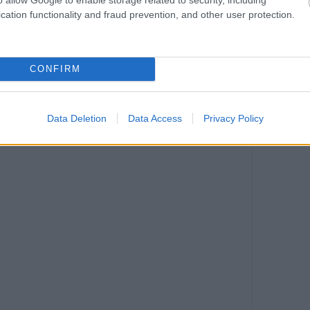
ας 29, Κερατσίνι, τηλ.: 21 0463 6597
cation functionality and fraud prevention, and other user protection.
CONFIRM
Data Deletion
Data Access
Privacy Policy