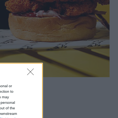
sonal or
ection to
ou may
 personal
out of the
 downstream