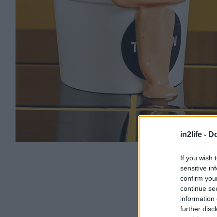
in2life -
Do
If you wish 
sensitive in
confirm you
continue se
information 
further disc