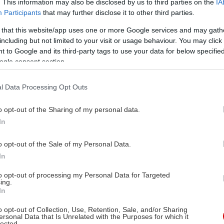
. This information may also be disclosed by us to third parties on the
IA
Participants
that may further disclose it to other third parties.
 that this website/app uses one or more Google services and may gath
including but not limited to your visit or usage behaviour. You may click 
 to Google and its third-party tags to use your data for below specifi
ogle consent section.
l Data Processing Opt Outs
o opt-out of the Sharing of my personal data.
In
o opt-out of the Sale of my Personal Data.
In
to opt-out of processing my Personal Data for Targeted
ing.
In
o opt-out of Collection, Use, Retention, Sale, and/or Sharing
ersonal Data that Is Unrelated with the Purposes for which it
lected.