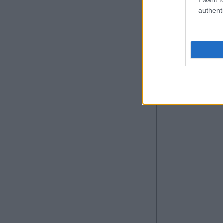
Λεωφ. Δημοκρατί
authenti