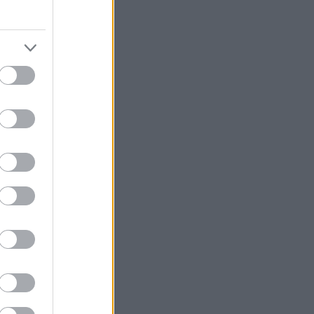
 καθημερινό
 έξω στο φαγητό
του.
άδες
 ή crispy
α μας. Για
άδικα της