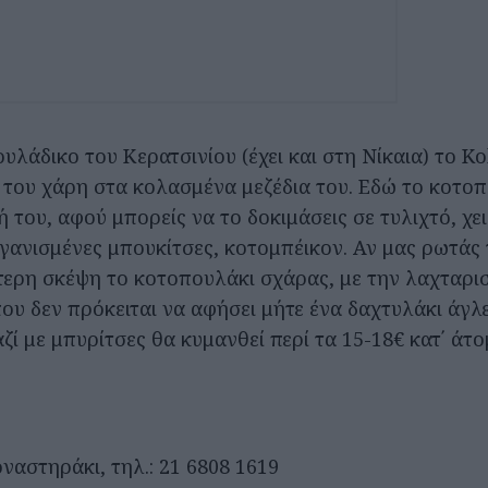
λάδικο του Κερατσινίου (έχει και στη Νίκαια) το Kok
ά του χάρη στα κολασμένα μεζέδια του. Εδώ το κοτο
κή του, αφού μπορείς να το δοκιμάσεις σε τυλιχτό, χ
γανισμένες μπουκίτσες, κοτομπέικον. Αν μας ρωτάς
τερη σκέψη το κοτοπουλάκι σχάρας, με την λαχταρισ
ου δεν πρόκειται να αφήσει μήτε ένα δαχτυλάκι άγλε
ί με μπυρίτσες θα κυμανθεί περί τα 15-18€ κατ΄ άτο
ναστηράκι, τηλ.: 21 6808 1619