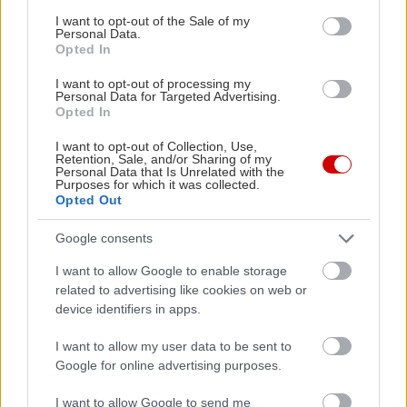
consent section.
I want to opt-out of the Sale of my
Personal Data.
Opted In
I want to opt-out of processing my
Personal Data for Targeted Advertising.
Opted In
I want to opt-out of Collection, Use,
Retention, Sale, and/or Sharing of my
Personal Data that Is Unrelated with the
Purposes for which it was collected.
Opted Out
in2life team
Google consents
I want to allow Google to enable storage
Γεννήθηκε τον Νοέμβριο του 2005, βρήκε τον δρόμο της
related to advertising like cookies on web or
(μαζί με την έμπνευση) στα στενά της Αθήνας, κι από τότε
device identifiers in apps.
μέχρι σήμερα δεν έχει σταματήσει να μεγαλώνει.
Αμετανόητα περίεργη, θα πάει με την ίδια ευκολία σε
I want to allow my user data to be sent to
Google for online advertising purposes.
συνοικιακά κουτούκια και σε τρέντι μπαρ, και θα σου μιλήσει
με τον ίδιο ενθουσιασμό για τα ταξίδια της, τα νέα της
I want to allow Google to send me