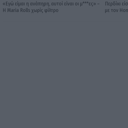
«Εγώ είμαι η ανάπηρη, αυτοί είναι οι μ***ες» –
Περδίκι εί
Η Maria Rolls χωρίς φίλτρο
με τον Ho