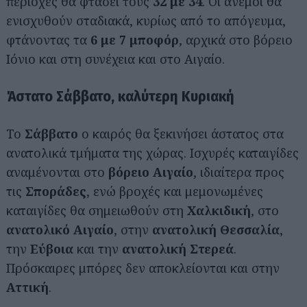
περιοχές θα φτάσει τους
32 με 34
. Οι άνεμοι θα
ενισχυθούν σταδιακά, κυρίως από το απόγευμα,
φτάνοντας τα
6 με 7 μποφόρ
, αρχικά στο βόρειο
Ιόνιο και στη συνέχεια και στο Αιγαίο.
Άστατο Σάββατο, καλύτερη Κυριακή
Το
Σάββατο
ο καιρός θα ξεκινήσει άστατος στα
ανατολικά τμήματα της χώρας. Ισχυρές καταιγίδες
αναμένονται στο
βόρειο Αιγαίο
, ιδιαίτερα προς
τις
Σποράδες
, ενώ βροχές και μεμονωμένες
Αναζήτηση
για...
καταιγίδες θα σημειωθούν στη
Χαλκιδική
, στο
ανατολικό Αιγαίο
, στην
ανατολική Θεσσαλία
,
την
Εύβοια
και την
ανατολική Στερεά
.
Πρόσκαιρες μπόρες δεν αποκλείονται και στην
Αττική
.