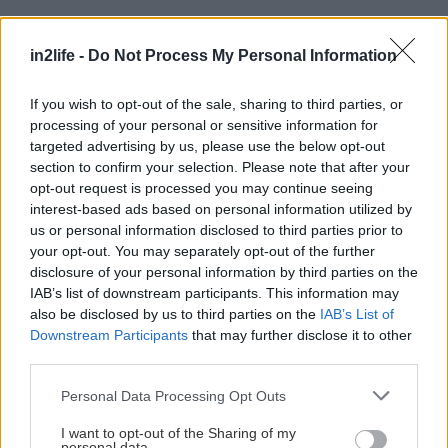
Από το μεσημέρι και μετά, πάντως, ο καιρός θα
αρχίσει να βελτιώνεται σταδιακά, με τα φαινόμενα
in2life -
Do Not Process My Personal Information
να περιορίζονται κυρίως σε ορεινές περιοχές. Η
If you wish to opt-out of the sale, sharing to third parties, or
θερμοκρασία θα πέσει κι άλλο, φτάνοντας στις
processing of your personal or sensitive information for
περισσότερες περιοχές τους
26 με 30 βαθμούς
targeted advertising by us, please use the below opt-out
Κελσίου
, ενώ στα δυτικά θα αγγίξει τους
30 με 31
.
section to confirm your selection. Please note that after your
opt-out request is processed you may continue seeing
Οι βοριάδες στο Αιγαίο θα παραμείνουν
interest-based ads based on personal information utilized by
ενισχυμένοι, στα
6 με 7 μποφόρ
, με σταδιακή
us or personal information disclosed to third parties prior to
εξασθένηση μέσα στην ημέρα.
your opt-out. You may separately opt-out of the further
disclosure of your personal information by third parties on the
IAB’s list of downstream participants. This information may
Η
Κυριακή
θα είναι σαφώς καλύτερη, με μεγάλα
also be disclosed by us to third parties on the
IAB’s List of
διαστήματα ηλιοφάνειας και λίγες νεφώσεις στα
Downstream Participants
that may further disclose it to other
third parties.
ηπειρωτικά ορεινά τις θερμές ώρες της ημέρας.
Τοπικές μπόρες ενδέχεται να σημειωθούν μόνο
Please note that this website/app uses one or more Google
Personal Data Processing Opt Outs
services and may gather and store information including but
στο εσωτερικό της Πελοποννήσου και στα
not limited to your visit or usage behaviour. You may click to
I want to opt-out of the Sharing of my
βορειοανατολικά ορεινά.
personal data.