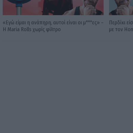
«Εγώ είμαι η ανάπηρη, αυτοί είναι οι μ***ες» –
Περδίκι εί
Η Maria Rolls χωρίς φίλτρο
με τον Ho