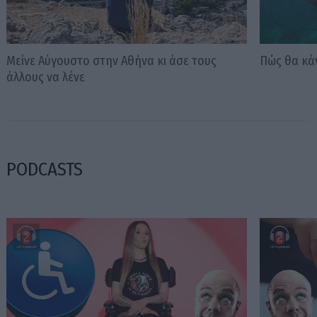
Μείνε Αύγουστο στην Αθήνα κι άσε τους
Πώς θα κά
άλλους να λένε
PODCASTS