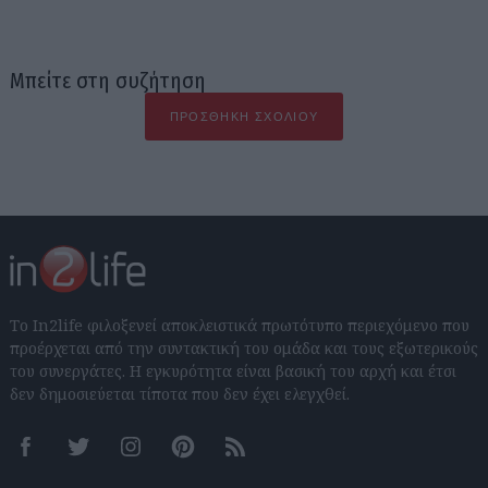
Μπείτε στη συζήτηση
ΠΡΟΣΘΉΚΗ ΣΧΟΛΊΟΥ
Το In2life φιλοξενεί αποκλειστικά πρωτότυπο περιεχόμενο που
προέρχεται από την συντακτική του ομάδα και τους εξωτερικούς
του συνεργάτες. Η εγκυρότητα είναι βασική του αρχή και έτσι
δεν δημοσιεύεται τίποτα που δεν έχει ελεγχθεί.
Facebook
Twitter
Instagram
Pinterest
RSS feeds