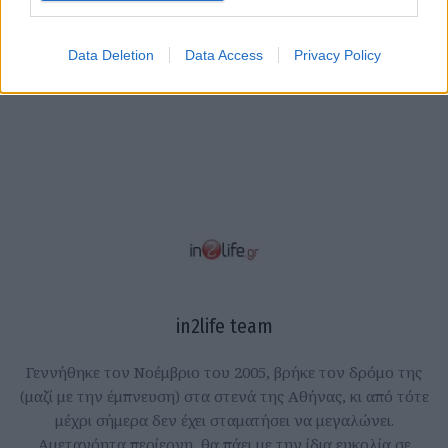
Data Deletion
Data Access
Privacy Policy
in2life team
Γεννήθηκε τον Νοέμβριο του 2005, βρήκε τον δρόμο της
(μαζί με την έμπνευση) στα στενά της Αθήνας, κι από τότε
μέχρι σήμερα δεν έχει σταματήσει να μεγαλώνει.
Αμετανόητα περίεργη, θα πάει με την ίδια ευκολία σε