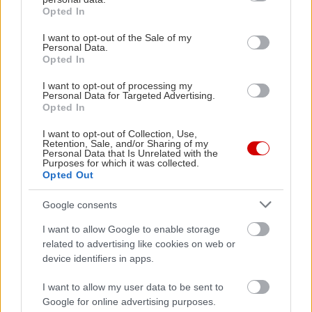
grant or deny consent to Google and its third-party tags to
Opted In
use your data for below specified purposes in below Google
Από εκεί και πέρα, το καλοκαίρι επιστρέφει
consent section.
I want to opt-out of the Sale of my
Personal Data.
κανονικά. Η θερμοκρασία την Κυριακή θα ανέβει
Opted In
στους
30 με 32 βαθμούς Κελσίου
, ενώ τη
I want to opt-out of processing my
Δευτέρα
ο καιρός θα γίνει ακόμη πιο
Personal Data for Targeted Advertising.
Opted In
καλοκαιρινός, με μεγάλα διαστήματα ηλιοφάνειας
και τον υδράργυρο να φτάνει ξανά τους
34 με 35
I want to opt-out of Collection, Use,
Retention, Sale, and/or Sharing of my
βαθμούς
.
Personal Data that Is Unrelated with the
Purposes for which it was collected.
Opted Out
Google consents
I want to allow Google to enable storage
related to advertising like cookies on web or
device identifiers in apps.
I want to allow my user data to be sent to
Google for online advertising purposes.