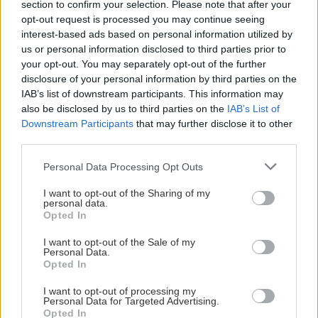
ακολουθήσουν τις «φόρμουλες» που επιβάλλει ο
section to confirm your selection. Please note that after your
κώδικας για να μην θαφτούν από το σύστημα.
opt-out request is processed you may continue seeing
interest-based ads based on personal information utilized by
us or personal information disclosed to third parties prior to
Πώς να πάρεις πίσω τον έλεγχο της αρχικής σου
your opt-out. You may separately opt-out of the further
σελίδας;
disclosure of your personal information by third parties on the
IAB’s list of downstream participants. This information may
also be disclosed by us to third parties on the
IAB’s List of
Αν θέλεις να σπάσεις αυτόν τον κύκλο της
Downstream Participants
that may further disclose it to other
απόλυτης ομοιομορφίας και να εκπαιδεύσεις ξανά
third parties.
τον ψηφιακό σου εαυτό, υπάρχουν μερικά
Please note that this website/app uses one or more Google
Personal Data Processing Opt Outs
πρακτικά βήματα που μπορείς να ακολουθήσεις
services and may gather and store information including but
not limited to your visit or usage behaviour. You may click to
I want to opt-out of the Sharing of my
άμεσα:
personal data.
grant or deny consent to Google and its third-party tags to
Opted In
use your data for below specified purposes in below Google
Κάνε Reset το FYP σου
consent section.
I want to opt-out of the Sale of my
Personal Data.
Opted In
Μέσα από τις ρυθμίσεις προτιμήσεων
περιεχομένου (Content Preferences), επίλεξε την
I want to opt-out of processing my
Personal Data for Targeted Advertising.
ανανέωση της ροής σου ("Refresh your For You
Opted In