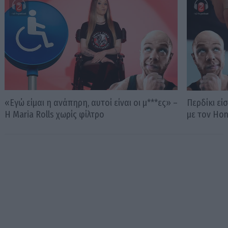
«Εγώ είμαι η ανάπηρη, αυτοί είναι οι μ***ες» –
Περδίκι εί
Η Maria Rolls χωρίς φίλτρο
με τον Ho