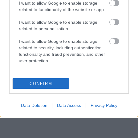
την οθόνη και πάτα το εικονίδιο με το ραγισμένο
I want to allow Google to enable storage
related to functionality of the website or app.
σήμα «Δεν με ενδιαφέρει» (Not Interested).
I want to allow Google to enable storage
Σπάσε το μοτίβο του χρόνου
related to personalization.
I want to allow Google to enable storage
Αν σου εμφανιστεί κάτι εντελώς διαφορετικό,
related to security, including authentication
περίεργο ή εκτός των συνηθισμένων σου
functionality and fraud prevention, and other
user protection.
γουστών, κάτσε και δες το μέχρι το τέλος, ακόμα
κι αν δεν σε ενθουσιάζει. Δώσε στον αλγόριθμο
νέα, απρόβλεπτα δεδομένα για να επεξεργαστεί.
CONFIRM
Data Deletion
Data Access
Privacy Policy