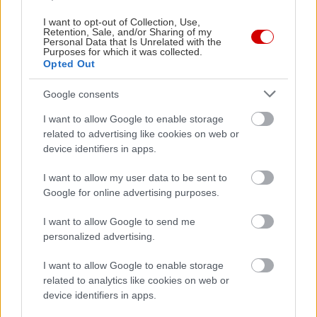
feed"). Αυτό θα σβήσει το ιστορικό των
I want to opt-out of Collection, Use,
Retention, Sale, and/or Sharing of my
υποσυνείδητων προτιμήσεων σου και θα σου
Personal Data that Is Unrelated with the
Purposes for which it was collected.
δώσει μια λευκή σελίδα.
Opted Out
Χρησιμοποίησε τα φίλτρα λέξεων-κλειδιών
Google consents
I want to allow Google to enable storage
Πρόσθεσε συγκεκριμένες λέξεις-κλειδιά ή
related to advertising like cookies on web or
hashtags που έχεις βαρεθεί να βλέπεις (π.χ.
device identifiers in apps.
συγκεκριμένα brands, trends ή viral προϊόντα)
I want to allow my user data to be sent to
στα φίλτρα σου ώστε να μην εμφανίζονται
Google for online advertising purposes.
καθόλου στην αρχική σου.
I want to allow Google to send me
personalized advertising.
Δήλωσε ενεργά τι ΔΕΝ σε ενδιαφέρει
I want to allow Google to enable storage
related to analytics like cookies on web or
Μην προσπερνάς απλώς ένα βίντεο που σου
device identifiers in apps.
φαίνεται επαναλαμβανόμενο. Κράτα πατημένη