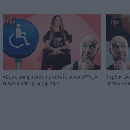
«Εγώ είμαι η ανάπηρη, αυτοί είναι οι μ***ες» –
Περδίκι εί
Η Maria Rolls χωρίς φίλτρο
με τον Ho