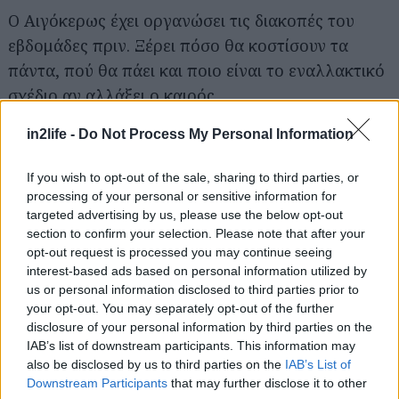
Ο Αιγόκερως έχει οργανώσει τις διακοπές του
εβδομάδες πριν. Ξέρει πόσο θα κοστίσουν τα
πάντα, πού θα πάει και ποιο είναι το εναλλακτικό
σχέδιο αν αλλάξει ο καιρός.
in2life -
Do Not Process My Personal Information
ΥΔΡΟΧΟΟΣ
If you wish to opt-out of the sale, sharing to third parties, or
Ο Υδροχόος θα στήσει τη σκηνή του στο πιο
processing of your personal or sensitive information for
targeted advertising by us, please use the below opt-out
απρόβλεπτο σημείο. Θα κουβαλάει ηλιακά
section to confirm your selection. Please note that after your
φωτιστικά, περίεργα gadgets και ίσως ένα
opt-out request is processed you may continue seeing
τηλεσκόπιο.
interest-based ads based on personal information utilized by
us or personal information disclosed to third parties prior to
your opt-out. You may separately opt-out of the further
ΙΧΘΥΕΣ
disclosure of your personal information by third parties on the
IAB’s list of downstream participants. This information may
also be disclosed by us to third parties on the
IAB’s List of
Οι Ιχθύες ζουν το κάμπινγκ σαν κινηματογραφική
Downstream Participants
that may further disclose it to other
ταινία. Θα φωτογραφίζουν το φεγγάρι, θα