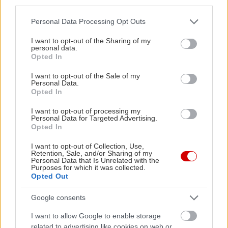
third parties.
κοιτάζουν τα αστέρια, θα περπατούν ξυπόλητοι
Please note that this website/app uses one or more Google
Personal Data Processing Opt Outs
στην άμμο και θα ερωτεύονται την ατμόσφαιρα
services and may gather and store information including but
του καλοκαιριού.
not limited to your visit or usage behaviour. You may click to
I want to opt-out of the Sharing of my
personal data.
grant or deny consent to Google and its third-party tags to
Opted In
use your data for below specified purposes in below Google
ΤΕΛΙΚΑ...
consent section.
I want to opt-out of the Sale of my
Personal Data.
Opted In
Αν τα ζώδια πήγαιναν όλα μαζί κάμπινγκ, ο Κριός
θα έτρεχε, ο Ταύρος θα έτρωγε, ο Δίδυμος θα
I want to opt-out of processing my
Personal Data for Targeted Advertising.
μιλούσε, ο Καρκίνος θα φρόντιζε, ο Λέων θα
Opted In
εντυπωσίαζε, η Παρθένος θα οργάνωνε, ο Ζυγός
I want to opt-out of Collection, Use,
θα φλέρταρε, ο Σκορπιός θα γοήτευε, ο Τοξότης
Retention, Sale, and/or Sharing of my
Personal Data that Is Unrelated with the
θα εξερευνούσε, ο Αιγόκερως θα σχεδίαζε, ο
Purposes for which it was collected.
Opted Out
Υδροχόος θα πρωτοτυπούσε και οι Ιχθύες θα
ονειρεύονταν.
Google consents
I want to allow Google to enable storage
related to advertising like cookies on web or