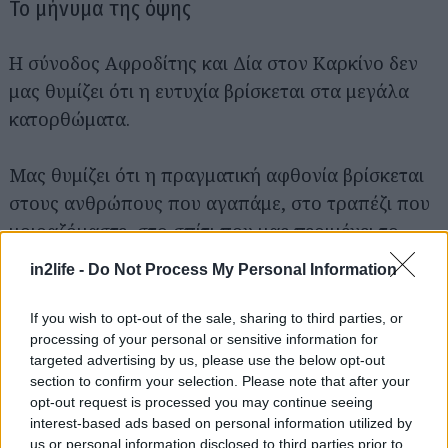
Το μήνυμα της όψης
Η σύνοδος Αφροδίτης και Δία στον Καρκίνο δεν
Αναζήτηση
μας θυμίζει ότι η ευτυχία βρίσκεται στα μεγάλα
για...
κατορθώματα.
Μας θυμίζει ότι η πραγματική αφθονία βρίσκεται
στους ανθρώπους που αγαπάμε, στο τραπέζι που
μοιραζόμαστε, στο σπίτι που μας περιμένει το
βράδυ και στις αγκαλιές που μας κάνουν να
in2life -
Do Not Process My Personal Information
νιώθουμε ασφαλείς.
If you wish to opt-out of the sale, sharing to third parties, or
Και ίσως αυτή να είναι η μεγαλύτερη ευλογία από
processing of your personal or sensitive information for
targeted advertising by us, please use the below opt-out
όλες.
section to confirm your selection. Please note that after your
opt-out request is processed you may continue seeing
Στις 9 Ιουνίου 2026 ο ουρανός δεν υπόσχεται
interest-based ads based on personal information utilized by
us or personal information disclosed to third parties prior to