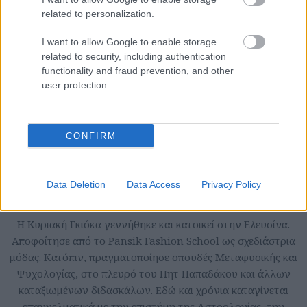
related to personalization.
I want to allow Google to enable storage
related to security, including authentication
functionality and fraud prevention, and other
user protection.
CONFIRM
Data Deletion
Data Access
Privacy Policy
Κυριακή Γκιόκα
Η Κυριακή Γκιόκα γεννήθηκε και κατοικεί στην Ελευσίνα.
Αποφοίτησε από τo Pansik Fashion School ως σχεδιάστρια
μόδας. Κατόπιν, πραγματοποίησε σπουδές Μεταφυσικής και
Ψυχολογίας, στο πλευρό του Πητ Παπαδάκου και άλλων
καταξιωμένων διδασκάλων. Εδώ και χρόνια καταγίνεται
επαγγελματικά με την επιστήμη της Αστρολογίας, την