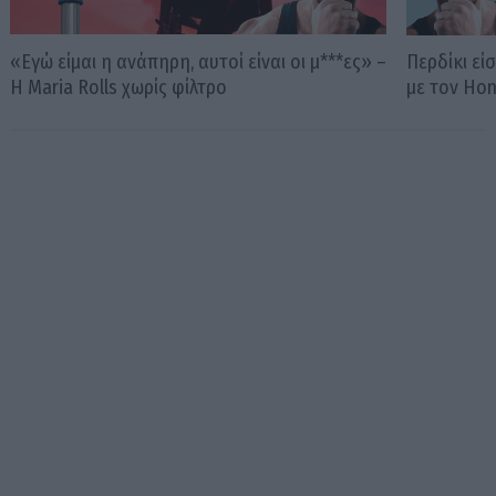
«Εγώ είμαι η ανάπηρη, αυτοί είναι οι μ***ες» –
Περδίκι εί
Η Maria Rolls χωρίς φίλτρο
με τον Ho