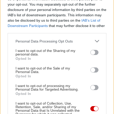
θαύματα.
your opt-out. You may separately opt-out of the further
disclosure of your personal information by third parties on the
Υπενθυμίζει όμως κάτι πολύ σημαντικό:
IAB’s list of downstream participants. This information may
also be disclosed by us to third parties on the
IAB’s List of
Downstream Participants
that may further disclose it to other
Ότι η αγάπη, όταν συναντά την πίστη και την
third parties.
ελπίδα, μπορεί να γίνει η πιο τυχερή δύναμη του
Please note that this website/app uses one or more Google
Personal Data Processing Opt Outs
κόσμου.
services and may gather and store information including but
not limited to your visit or usage behaviour. You may click to
I want to opt-out of the Sharing of my
personal data.
grant or deny consent to Google and its third-party tags to
Opted In
use your data for below specified purposes in below Google
consent section.
I want to opt-out of the Sale of my
Personal Data.
Opted In
I want to opt-out of processing my
Personal Data for Targeted Advertising.
Opted In
I want to opt-out of Collection, Use,
Retention, Sale, and/or Sharing of my
Personal Data that Is Unrelated with the