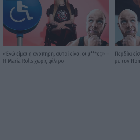
«Εγώ είμαι η ανάπηρη, αυτοί είναι οι μ***ες» –
Περδίκι εί
Η Maria Rolls χωρίς φίλτρο
με τον Ho