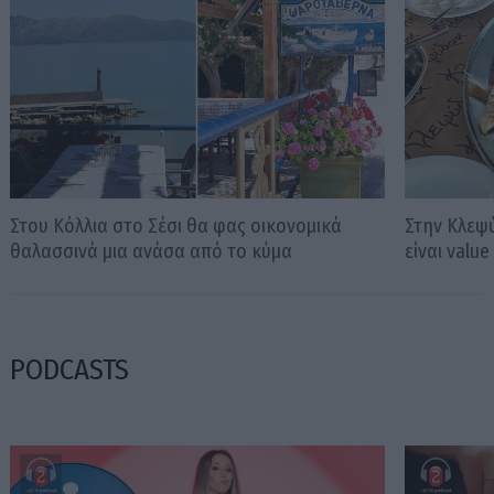
Στου Κόλλια στο Σέσι θα φας οικονομικά
Στην Κλεψ
θαλασσινά μια ανάσα από το κύμα
είναι valu
PODCASTS