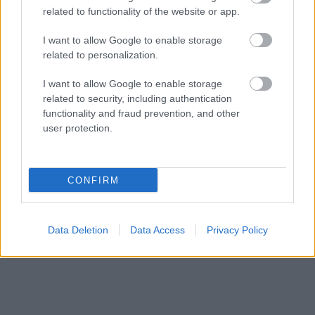
related to functionality of the website or app.
I want to allow Google to enable storage
related to personalization.
I want to allow Google to enable storage
Μπάτης
related to security, including authentication
functionality and fraud prevention, and other
Παραλία Βραχατίου, τηλ.: 2741 055961
user protection.
Facebook
CONFIRM
Instagram
Data Deletion
Data Access
Privacy Policy