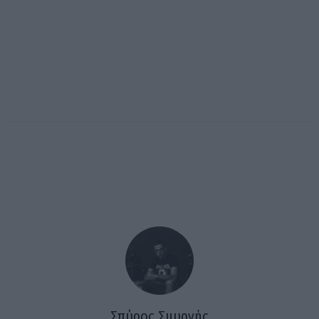
Σπύρος Σμυρνής