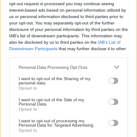
opt-out request is processed you may continue seeing
interest-based ads based on personal information utilized by
us or personal information disclosed to third parties prior to
your opt-out. You may separately opt-out of the further
disclosure of your personal information by third parties on the
IAB’s list of downstream participants. This information may
also be disclosed by us to third parties on the
IAB’s List of
Downstream Participants
that may further disclose it to other
third parties.
Please note that this website/app uses one or more Google
Personal Data Processing Opt Outs
services and may gather and store information including but
Οι
γαρίδες σαγανάκι
(15€) ήρθαν με τη σειρά
not limited to your visit or usage behaviour. You may click to
I want to opt-out of the Sharing of my
τους σε μια υπερμεγέθη μερίδα με δέκα μεγάλες
personal data.
grant or deny consent to Google and its third-party tags to
Opted In
γαρίδες και μια πηχτή σαλτσούλα με λιγοστή
use your data for below specified purposes in below Google
consent section.
I want to opt-out of the Sale of my
φέτα. Καθαρισμένη η γαρίδα και μπράβο τους,
Personal Data.
κάτι έλειπε ωστόσο από τη σάλτσα για να
Opted In
απογειωθεί η γεύση τους. Η
γαριδομακαρονάδα
I want to opt-out of processing my
Personal Data for Targeted Advertising.
(15€) ήρθε επίσης σε μια μεγάλη μερίδα με τη
Opted In
συνδρομή τεσσάρων μυδιών για τους έξτρα