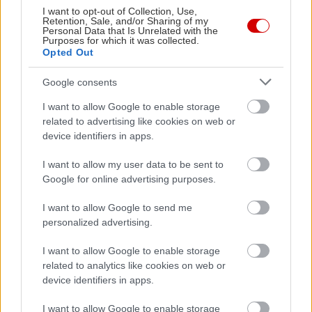
I want to opt-out of Collection, Use,
μερακλήδες και μια κάπως νερουλή σάλτσα που
Retention, Sale, and/or Sharing of my
Personal Data that Is Unrelated with the
αφαίρεσε λίγους πόντους από το τελικό γευστικό
Purposes for which it was collected.
αποτέλεσμα.
Opted Out
Google consents
Ο Μπάτης ποντάρει στις πολύ μεγάλες μερίδες
I want to allow Google to enable storage
και δικαιώνεται καθώς κανείς δεν φεύγει
related to advertising like cookies on web or
πεινασμένος από εδώ. Κάποιες αστοχίες στις
device identifiers in apps.
σάλτσες κυρίως που εύκολα διορθώνονται δεν
I want to allow my user data to be sent to
χαλάνε σε καμία περίπτωση την επίσκεψη στα
Google for online advertising purposes.
μέρη του Βραχατίου με μια πολύ όμορφη θέα που
είναι το κερασάκι στην τούρτα
για ένα τίμιο
I want to allow Google to send me
personalized advertising.
ψαροφαγικό γεύμα στα 25-30€ το άτομο χωρίς
μεγάλο φρέσκο ψάρι.
I want to allow Google to enable storage
related to analytics like cookies on web or
device identifiers in apps.
I want to allow Google to enable storage