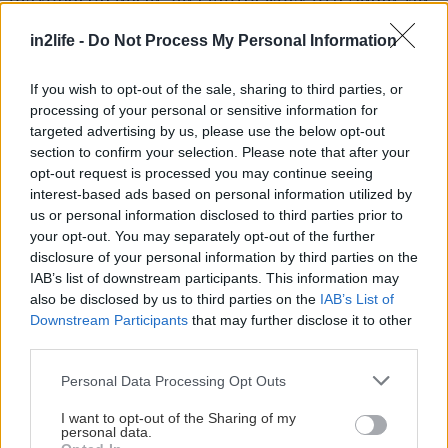
να συνεχίσουν το επόμενο στάδιο της
in2life -
Do Not Process My Personal Information
στρατιωτικής και επιχειρησιακής τους
εκπαίδευσης.
If you wish to opt-out of the sale, sharing to third parties, or
processing of your personal or sensitive information for
Πηγή: ΕΡΤ / ertnews.gr
targeted advertising by us, please use the below opt-out
section to confirm your selection. Please note that after your
opt-out request is processed you may continue seeing
interest-based ads based on personal information utilized by
us or personal information disclosed to third parties prior to
your opt-out. You may separately opt-out of the further
disclosure of your personal information by third parties on the
IAB’s list of downstream participants. This information may
also be disclosed by us to third parties on the
IAB’s List of
Downstream Participants
that may further disclose it to other
third parties.
Please note that this website/app uses one or more Google
Personal Data Processing Opt Outs
services and may gather and store information including but
not limited to your visit or usage behaviour. You may click to
I want to opt-out of the Sharing of my
personal data.
grant or deny consent to Google and its third-party tags to