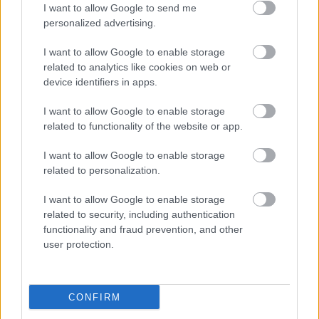
I want to allow Google to send me
personalized advertising.
I want to allow Google to enable storage
related to analytics like cookies on web or
device identifiers in apps.
I want to allow Google to enable storage
related to functionality of the website or app.
I want to allow Google to enable storage
related to personalization.
I want to allow Google to enable storage
in2life team
related to security, including authentication
functionality and fraud prevention, and other
Γεννήθηκε τον Νοέμβριο του 2005, βρήκε τον δρόμο της
user protection.
(μαζί με την έμπνευση) στα στενά της Αθήνας, κι από τότε
μέχρι σήμερα δεν έχει σταματήσει να μεγαλώνει.
Αμετανόητα περίεργη, θα πάει με την ίδια ευκολία σε
CONFIRM
συνοικιακά κουτούκια και σε τρέντι μπαρ, και θα σου μιλήσει