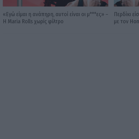
«Εγώ είμαι η ανάπηρη, αυτοί είναι οι μ***ες» –
Περδίκι εί
Η Maria Rolls χωρίς φίλτρο
με τον Ho