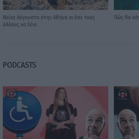
Μείνε Αύγουστο στην Αθήνα κι άσε τους
Πώς θα κά
άλλους να λένε
PODCASTS