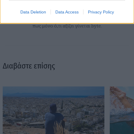
με τον ίδιο ενθουσιασμό για τα ταξίδια της, τα νέα της
ημέρας, τα θέατρα της πόλης, τις παλαβομάρες του ίντερνετ
Data Deletion
Data Access
Privacy Policy
και τις τελευταίες τάσεις σε διατροφή και άσκηση. Υπόσχεται
πως μόνο ό,τι αξίζει γίνεται byte.
Διαβάστε επίσης