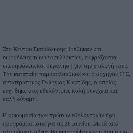
Στο Κέντρο Εκπαίδευσης βρέθηκαν και
οικογένειες των νεοσυλλέκτων, εκφράζοντας
υπερηφάνεια και συγκίνηση για την επιλογή τους.
Την κατάταξη παρακολούθησε και ο αρχηγός ΓΕΣ,
αντιστράτηγος Γεώργιος Κωστίδης, ο οποίος
ευχήθηκε στις εθελόντριες καλή συνέχεια και
καλή δύναμη.
Αναζήτηση
για...
Η ορκωμοσία των πρώτων εθελοντριών έχει
προγραμματιστεί για τις 26 Ιουνίου. Μετά από
ολιγοήμερη άδεια, θα επιστρέψουν στη Λαμία για